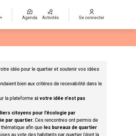
 +
Agenda
Activités
Se connecter
Leaflet
|
©
OpenStreetMap
contributors
mme des points de carte. L'élément peut être utilisé avec un lect
otre idée pour le quartier et soutenir vos idées
ndaient bien aux critères de recevabilité dans le
sur la plateforme
si votre idée n'est pas
liers citoyens pour l’écologie par
ie par quartier.
Ces rencontres ont permis de
r thématique afin que
les bureaux de quartier
ises au vote des habitants par quartier (dont la