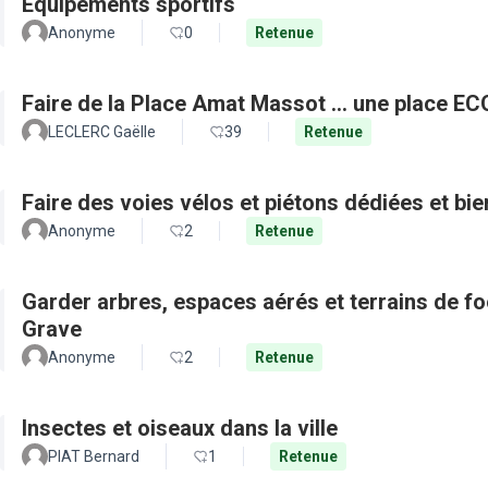
Equipements sportifs
Anonyme
0
Retenue
Faire de la Place Amat Massot ... une place E
LECLERC Gaëlle
39
Retenue
Faire des voies vélos et piétons dédiées et bie
Anonyme
2
Retenue
Garder arbres, espaces aérés et terrains de f
Grave
Anonyme
2
Retenue
Insectes et oiseaux dans la ville
PIAT Bernard
1
Retenue