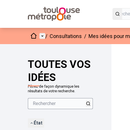
Accueil
Menu principal
/
Consultations
/
Mes idées pour mo
Passer
L'élément
+
−
TOUTES VOS
IDÉES
Filtrez de façon dynamique les
résultats de votre recherche.
État