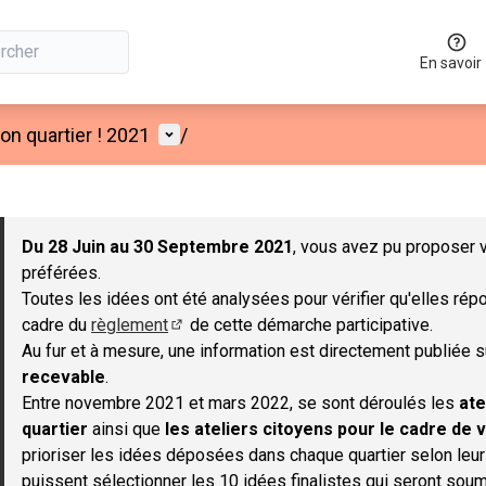
En savoir
Menu utilisateur
n quartier ! 2021
/
 la carte
 suivant est une carte qui présente les éléments de cette page co
Du 28 Juin au 30 Septembre 2021
, vous avez pu proposer v
préférées.
Toutes les idées ont été analysées pour vérifier qu'elles répo
cadre du
règlement
de cette démarche participative.
(S'ouvre dans un nouvel onglet)
Au fur et à mesure, une information est directement publiée 
recevable
.
Entre novembre 2021 et mars 2022, se sont déroulés les
ate
quartier
ainsi que
les ateliers citoyens pour le cadre de v
prioriser les idées déposées dans chaque quartier selon leu
puissent sélectionner les 10 idées finalistes qui seront soum