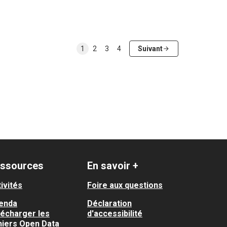
1
2
3
4
Suivant
ssources
En savoir +
ivités
Foire aux questions
enda
Déclaration
lécharger les
d'accessibilité
hiers Open Data