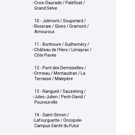
Croix-Daurade / Paléficat /
Grand Selve
10 - Jolimont / Soupetard /
Roseraie / Gloire / Gramont /
Amouroux
11 - Bonhoure / Guilheméry /
Château de l'Hers / Limayrac /
Côte Pavée
12 - Pont des Demoiselles /
Ormeau / Montaudran / La
Terrasse / Malepère
13 - Rangueil / Sauzelong /
Jules-Julien / Pech-David /
Pouvourville
14 - Saint-Simon /
Lafourguette / Oncopole-
Campus Santé du Futur