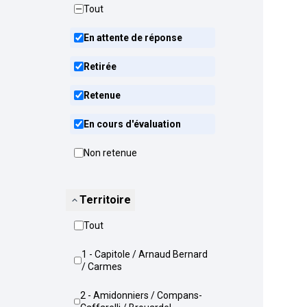
Tout
En attente de réponse
Retirée
Retenue
En cours d'évaluation
Non retenue
Territoire
Tout
1 - Capitole / Arnaud Bernard
/ Carmes
2 - Amidonniers / Compans-