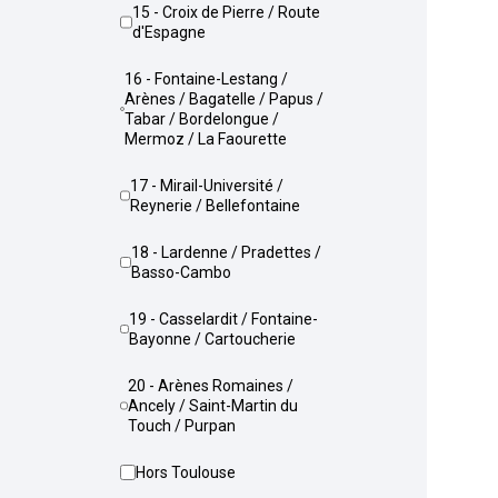
15 - Croix de Pierre / Route
d'Espagne
16 - Fontaine-Lestang /
Arènes / Bagatelle / Papus /
Tabar / Bordelongue /
Mermoz / La Faourette
17 - Mirail-Université /
Reynerie / Bellefontaine
18 - Lardenne / Pradettes /
Basso-Cambo
19 - Casselardit / Fontaine-
Bayonne / Cartoucherie
20 - Arènes Romaines /
Ancely / Saint-Martin du
Touch / Purpan
Hors Toulouse