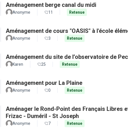
Aménagement berge canal du midi
Anonyme
11
Retenue
Aménagement de cours "OASIS" à l'école élém
Anonyme
3
Retenue
Aménagement du site de l’observatoire de Pec
Karen
25
Retenue
Aménagement pour La Plaine
Anonyme
0
Retenue
Aménager le Rond-Point des Français Libres et 
Frizac - Duméril - St Joseph
Anonyme
7
Retenue