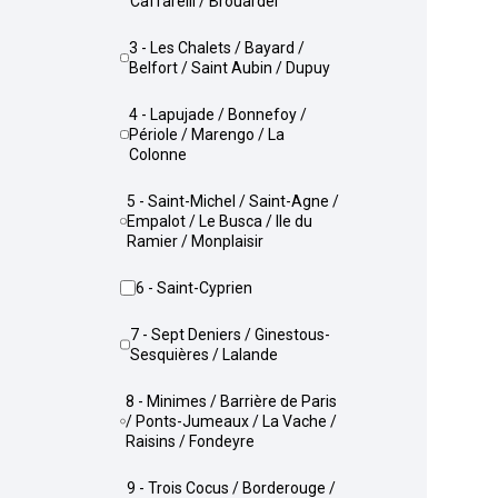
Caffarelli / Brouardel
3 - Les Chalets / Bayard /
Belfort / Saint Aubin / Dupuy
4 - Lapujade / Bonnefoy /
Périole / Marengo / La
Colonne
5 - Saint-Michel / Saint-Agne /
Empalot / Le Busca / Ile du
Ramier / Monplaisir
6 - Saint-Cyprien
7 - Sept Deniers / Ginestous-
Sesquières / Lalande
8 - Minimes / Barrière de Paris
/ Ponts-Jumeaux / La Vache /
Raisins / Fondeyre
9 - Trois Cocus / Borderouge /