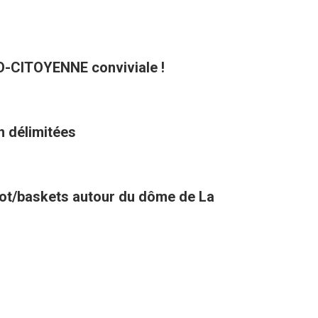
CO-CITOYENNE conviviale !
n délimitées
oot/baskets autour du dôme de La