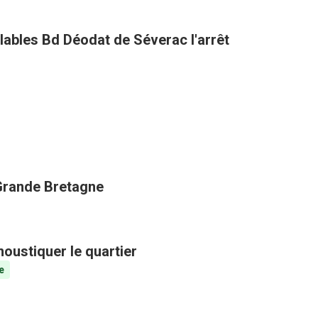
clables Bd Déodat de Séverac l'arrêt
 Grande Bretagne
oustiquer le quartier
e