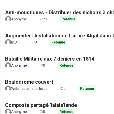
Anti-moustiques - Distribuer des nichoirs à c
Anonyme
23
Retenue
Augmenter l'Installation de L'arbre Algal dans
ID.31
3
Retenue
Bataille Militaire aux 7 deniers en 1814
Anonyme
0
Retenue
Boulodrome couvert
Webmaster jeparticipe
0
Retenue
Composte partagé 'lalala'lande
Anonyme
0
Retenue