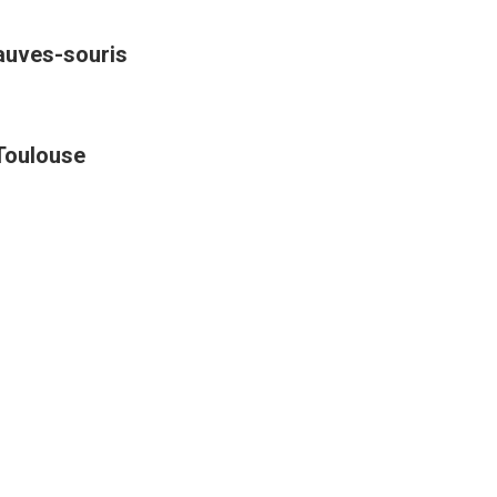
hauves-souris
 Toulouse