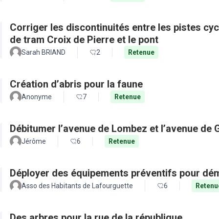
Corriger les discontinuités entre les pistes cy
de tram Croix de Pierre et le pont
Sarah BRIAND
2
Retenue
Création d’abris pour la faune
Anonyme
7
Retenue
Débitumer l’avenue de Lombez et l’avenue de
Jérôme
6
Retenue
Déployer des équipements préventifs pour dém
Asso des Habitants de Lafourguette
6
Retenu
Des arbres pour la rue de la république