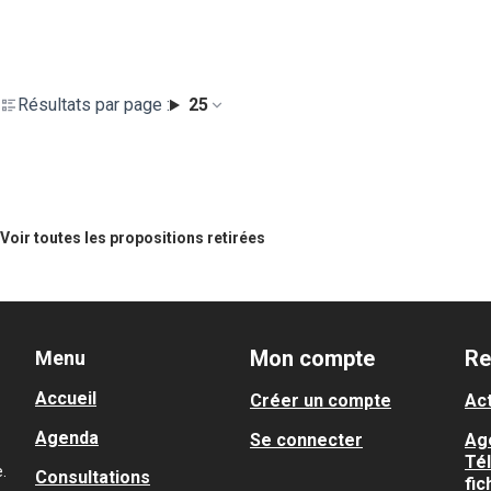
Résultats par page :
25
Voir toutes les propositions retirées
Mon compte
Re
Menu
Accueil
Créer un compte
Act
Agenda
Se connecter
Ag
Té
.
Consultations
fic