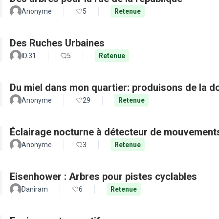
Anonyme
5
Retenue
Des Ruches Urbaines
ID.31
5
Retenue
Du miel dans mon quartier: produisons de la d
Anonyme
29
Retenue
Éclairage nocturne à détecteur de mouvement
Anonyme
3
Retenue
Eisenhower : Arbres pour pistes cyclables
Daniram
6
Retenue