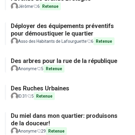
Jérôme
6
Retenue
Déployer des équipements préventifs
pour démoustiquer le quartier
Asso des Habitants de Lafourguette
6
Retenue
Des arbres pour la rue de la république
Anonyme
5
Retenue
Des Ruches Urbaines
ID.31
5
Retenue
Du miel dans mon quartier: produisons
de la douceur!
Anonyme
29
Retenue