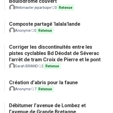
Boulodrome couvert
Webmaster jeparticipe
0
Retenue
Composte partagé 'lalala'lande
Anonyme
0
Retenue
Corriger les discontinuités entre les
pistes cyclables Bd Déodat de Séverac
l'arrêt de tram Croix de Pierre et le pont
Sarah BRIAND
2
Retenue
Création d’abris pour la faune
Anonyme
7
Retenue
Débitumer l’avenue de Lombez et
l’avenue de Grande Bretagne