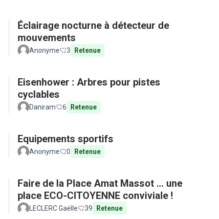
Éclairage nocturne à détecteur de
mouvements
Anonyme
3
Retenue
Eisenhower : Arbres pour pistes
cyclables
Daniram
6
Retenue
Equipements sportifs
Anonyme
0
Retenue
Faire de la Place Amat Massot ... une
place ECO-CITOYENNE conviviale !
LECLERC Gaëlle
39
Retenue