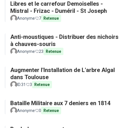
Libres et le carrefour Demoiselles -
Mistral - Frizac - Duméril - St Joseph
Anonyme
7
Retenue
Anti-moustiques - Distribuer des nichoirs
à chauves-souris
Anonyme
23
Retenue
Augmenter l'Installation de L'arbre Algal
dans Toulouse
ID.31
3
Retenue
Bataille Militaire aux 7 deniers en 1814
Anonyme
0
Retenue