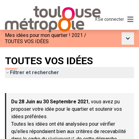
Menu
Se connecter
Mes idées pour mon quartier ! 2021
/
Menu p
TOUTES VOS IDÉES
TOUTES VOS IDÉES
Filtrer et rechercher
Passer la carte
Leaflet
|
©
OpenStreetMap
contributors
L'élément suivant est une carte qui présente les éléments de c
+
Du 28 Juin au 30 Septembre 2021
, vous avez pu
−
proposer votre idée pour le quartier et soutenir vos
idées préférées.
Toutes les idées ont été analysées pour vérifier
qu'elles répondaient bien aux critères de recevabilité
dans le cadre du
règlement
de cette démarche