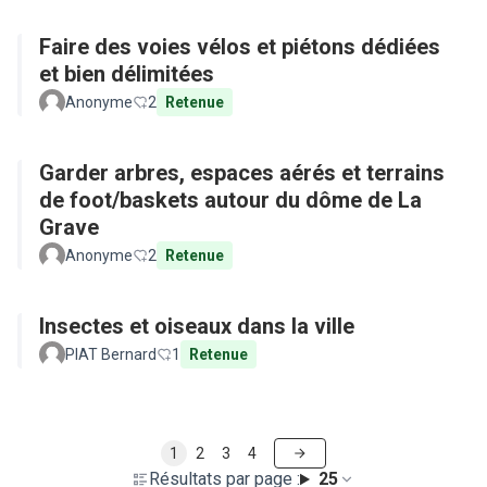
Faire des voies vélos et piétons dédiées
et bien délimitées
Anonyme
2
Retenue
Garder arbres, espaces aérés et terrains
de foot/baskets autour du dôme de La
Grave
Anonyme
2
Retenue
Insectes et oiseaux dans la ville
PIAT Bernard
1
Retenue
1
2
3
4
Résultats par page :
25