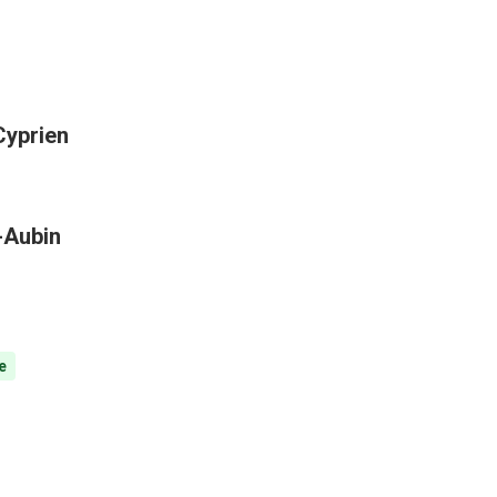
Cyprien
t-Aubin
e