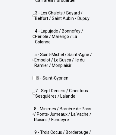
Caffarelli / Brouardel
3 - Les Chalets / Bayard /
Belfort / Saint Aubin / Dupuy
4 - Lapujade / Bonnefoy /
Périole / Marengo / La
Colonne
5 - Saint-Michel / Saint-Agne /
Empalot / Le Busca / Ile du
Ramier / Monplaisir
6 - Saint-Cyprien
7 - Sept Deniers / Ginestous-
Sesquières / Lalande
8 - Minimes / Barrière de Paris
/ Ponts-Jumeaux / La Vache /
Raisins / Fondeyre
9 - Trois Cocus / Borderouge /