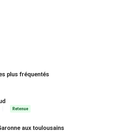
les plus fréquentés
aud
Retenue
Garonne aux toulousains