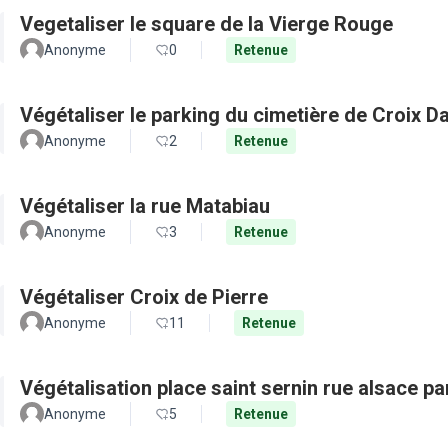
Vegetaliser le square de la Vierge Rouge
Anonyme
0
Retenue
Végétaliser le parking du cimetière de Croix D
Anonyme
2
Retenue
Végétaliser la rue Matabiau
Anonyme
3
Retenue
Végétaliser Croix de Pierre
Anonyme
11
Retenue
Végétalisation place saint sernin rue alsace pa
Anonyme
5
Retenue