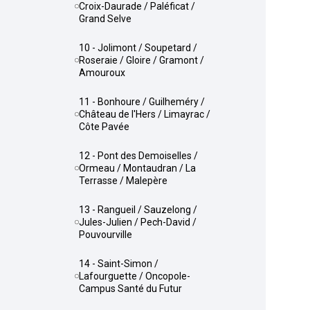
Croix-Daurade / Paléficat /
Grand Selve
10 - Jolimont / Soupetard /
Roseraie / Gloire / Gramont /
Amouroux
11 - Bonhoure / Guilheméry /
Château de l'Hers / Limayrac /
Côte Pavée
12 - Pont des Demoiselles /
Ormeau / Montaudran / La
Terrasse / Malepère
13 - Rangueil / Sauzelong /
Jules-Julien / Pech-David /
Pouvourville
14 - Saint-Simon /
Lafourguette / Oncopole-
Campus Santé du Futur