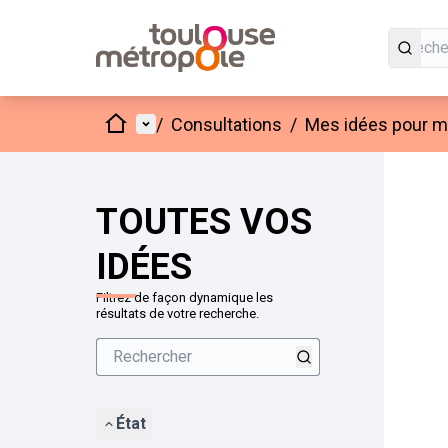
Accueil
Menu principal
/
Consultations
/
Mes idées pour mo
Passer
L'élément
+
−
TOUTES VOS
IDÉES
Filtrez de façon dynamique les
résultats de votre recherche.
État