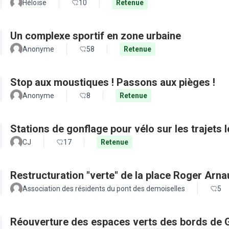
Héloïse
10
Retenue
Un complexe sportif en zone urbaine
Anonyme
58
Retenue
Stop aux moustiques ! Passons aux pièges !
Anonyme
8
Retenue
Stations de gonflage pour vélo sur les trajets 
CJ
17
Retenue
Restructuration "verte" de la place Roger Arn
Association des résidents du pont des demoiselles
5
Réouverture des espaces verts des bords de 