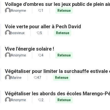
Voilage d'ombres sur les jeux public de plein a
Anonyme
1
Retenue
Voie verte pour aller à Pech David
bosvieux
5
Retenue
Vive l'énergie solaire !
Anonyme
4
Retenue
Végétaliser pour limiter la surchauffe estivale e
Marine
47
Retenue
Végétaliser les abords des écoles Marengo-Pé
Anonyme
2
Retenue