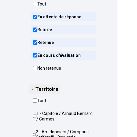
Tout
En attente de réponse
Retirée
Retenue
En cours d'évaluation
Non retenue
Territoire
Tout
1 - Capitole / Arnaud Bernard
/ Carmes
2 - Amidonniers / Compans-