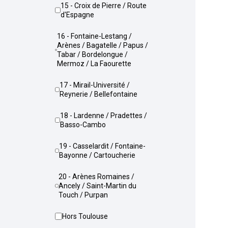
15 - Croix de Pierre / Route
d'Espagne
16 - Fontaine-Lestang /
Arènes / Bagatelle / Papus /
Tabar / Bordelongue /
Mermoz / La Faourette
17 - Mirail-Université /
Reynerie / Bellefontaine
18 - Lardenne / Pradettes /
Basso-Cambo
19 - Casselardit / Fontaine-
Bayonne / Cartoucherie
20 - Arènes Romaines /
Ancely / Saint-Martin du
Touch / Purpan
Hors Toulouse