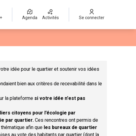
 +
Agenda
Activités
Se connecter
Leaflet
|
©
OpenStreetMap
contributors
mme des points de carte. L'élément peut être utilisé avec un lect
otre idée pour le quartier et soutenir vos idées
ndaient bien aux critères de recevabilité dans le
sur la plateforme
si votre idée n'est pas
liers citoyens pour l’écologie par
ie par quartier.
Ces rencontres ont permis de
r thématique afin que
les bureaux de quartier
ises au vote des habitants par quartier (dont la