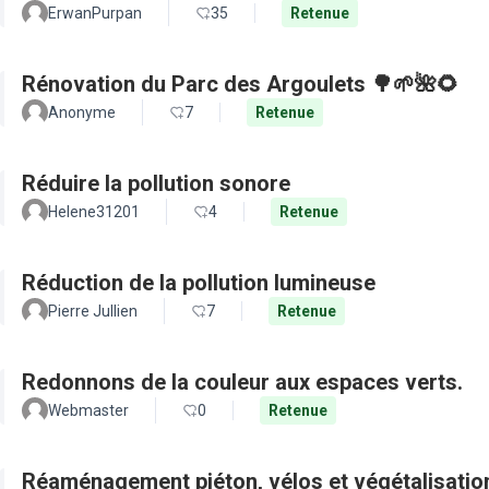
ErwanPurpan
35
Retenue
Rénovation du Parc des Argoulets 🌳🌱🌺🌻
Anonyme
7
Retenue
Réduire la pollution sonore
Helene31201
4
Retenue
Réduction de la pollution lumineuse
Pierre Jullien
7
Retenue
Redonnons de la couleur aux espaces verts.
Webmaster
0
Retenue
Réaménagement piéton, vélos et végétalisation