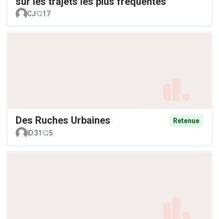
sur les trajets les plus fréquentés
CJ
17
Des Ruches Urbaines
Retenue
ID.31
5