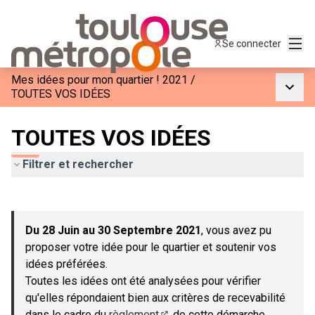
Menu
Se connecter
Mes idées pour mon quartier ! 2021
/
Menu p
TOUTES VOS IDÉES
TOUTES VOS IDÉES
Filtrer et rechercher
Passer la carte
Leaflet
|
©
OpenStreetMap
contributors
L'élément suivant est une carte qui présente les éléments de c
+
Du 28 Juin au 30 Septembre 2021
, vous avez pu
−
proposer votre idée pour le quartier et soutenir vos
idées préférées.
Toutes les idées ont été analysées pour vérifier
qu'elles répondaient bien aux critères de recevabilité
dans le cadre du
règlement
de cette démarche