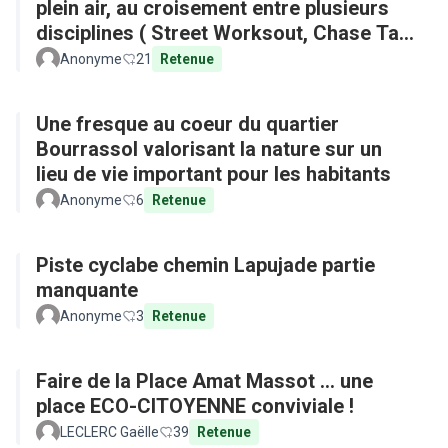
plein air, au croisement entre plusieurs
disciplines ( Street Worksout, Chase Tag,
Parkour)
Anonyme
21
Retenue
Une fresque au coeur du quartier
Bourrassol valorisant la nature sur un
lieu de vie important pour les habitants
Anonyme
6
Retenue
Piste cyclabe chemin Lapujade partie
manquante
Anonyme
3
Retenue
Faire de la Place Amat Massot ... une
place ECO-CITOYENNE conviviale !
LECLERC Gaëlle
39
Retenue