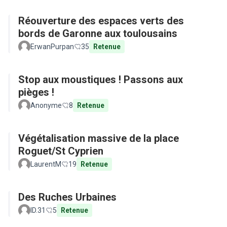
Réouverture des espaces verts des
bords de Garonne aux toulousains
ErwanPurpan
35
Retenue
Stop aux moustiques ! Passons aux
pièges !
Anonyme
8
Retenue
Végétalisation massive de la place
Roguet/St Cyprien
LaurentM
19
Retenue
Des Ruches Urbaines
ID.31
5
Retenue