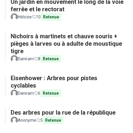
Un jardin en mouvement le long de la voie
ferrée et le rectorat
Héloïse
10
Retenue
Nichoirs à martinets et chauve souris +
pièges à larves ou à adulte de moustique
tigre
Daniram
8
Retenue
Eisenhower : Arbres pour pistes
cyclables
Daniram
6
Retenue
Des arbres pour la rue de la république
Anonyme
5
Retenue