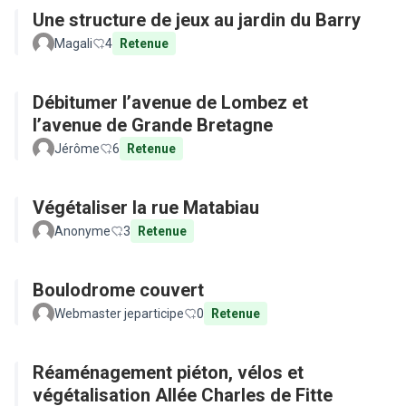
Une structure de jeux au jardin du Barry
Magali
4
Retenue
Débitumer l’avenue de Lombez et
l’avenue de Grande Bretagne
Jérôme
6
Retenue
Végétaliser la rue Matabiau
Anonyme
3
Retenue
Boulodrome couvert
Webmaster jeparticipe
0
Retenue
Réaménagement piéton, vélos et
végétalisation Allée Charles de Fitte