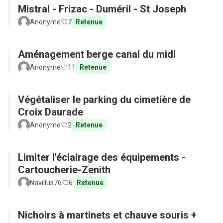
Mistral - Frizac - Duméril - St Joseph
Anonyme
7
Retenue
Aménagement berge canal du midi
Anonyme
11
Retenue
Végétaliser le parking du cimetière de
Croix Daurade
Anonyme
2
Retenue
Limiter l'éclairage des équipements -
Cartoucherie-Zenith
Navillus76
6
Retenue
Nichoirs à martinets et chauve souris +