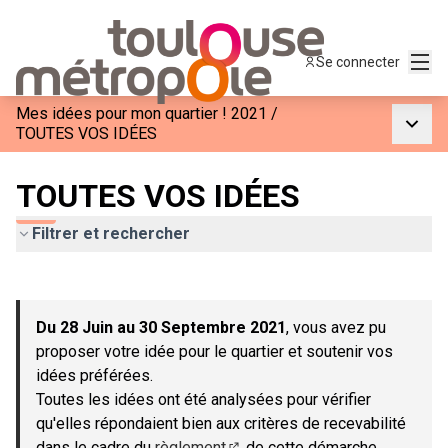
Menu
Se connecter
Mes idées pour mon quartier ! 2021
/
Menu p
TOUTES VOS IDÉES
TOUTES VOS IDÉES
Filtrer et rechercher
Passer la carte
Leaflet
|
©
OpenStreetMap
contributors
L'élément suivant est une carte qui présente les éléments de c
+
Du 28 Juin au 30 Septembre 2021
, vous avez pu
−
proposer votre idée pour le quartier et soutenir vos
idées préférées.
Toutes les idées ont été analysées pour vérifier
qu'elles répondaient bien aux critères de recevabilité
dans le cadre du
règlement
de cette démarche