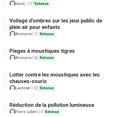
david_
7
Retenue
Voilage d'ombres sur les jeux public de
plein air pour enfants
Anonyme
1
Retenue
Pieges à moustiques tigres
Anonyme
6
Retenue
Lutter contre les moustiques avec les
chauves-souris
Laetitiak
12
Retenue
Réduction de la pollution lumineuse
Pierre Jullien
7
Retenue