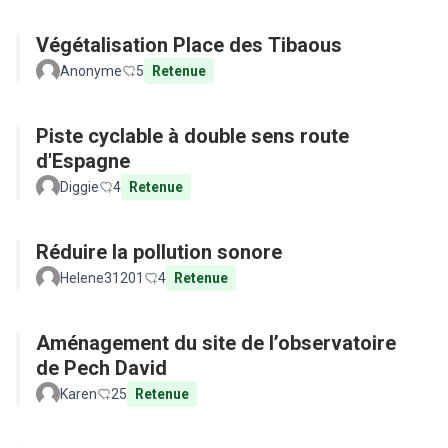
Végétalisation Place des Tibaous
Anonyme
5
Retenue
Piste cyclable à double sens route
d'Espagne
Diggie
4
Retenue
Réduire la pollution sonore
Helene31201
4
Retenue
Aménagement du site de l’observatoire
de Pech David
Karen
25
Retenue