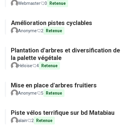
Webmaster
0
Retenue
Amélioration pistes cyclables
Anonyme
2
Retenue
Plantation d'arbres et diversification de
la palette végétale
Héloïse
4
Retenue
Mise en place d'arbres fruitiers
Anonyme
5
Retenue
Piste vélos terrifique sur bd Matabiau
alain
2
Retenue