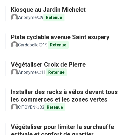
Kiosque au Jardin Michelet
Anonyme
9
Retenue
Piste cyclable avenue Saint exupery
Cardabelle
19
Retenue
Végétaliser Croix de Pierre
Anonyme
11
Retenue
Installer des racks à vélos devant tous
les commerces et les zones vertes
CITOYEN
33
Retenue
Végétaliser pour limiter la surchauffe
estivale et confort de quartier...