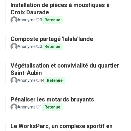
Installation de pièces à moustiques à
Croix Daurade
Anonyme
0
Retenue
Composte partagé 'lalala'lande
Anonyme
0
Retenue
Végétalisation et convivialité du quartier
Saint-Aubin
Anonyme
44
Retenue
Pénaliser les motards bruyants
Anonyme
1
Retenue
Le WorksParc, un complexe sportif en