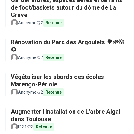
Garder arbres, espaces aérés et terrains
de foot/baskets autour du dôme de La
Grave
Anonyme
2
Retenue
Rénovation du Parc des Argoulets 🌳🌱🌺
🌻
Anonyme
7
Retenue
Végétaliser les abords des écoles
Marengo-Périole
Anonyme
2
Retenue
Augmenter l'Installation de L'arbre Algal
dans Toulouse
ID.31
3
Retenue