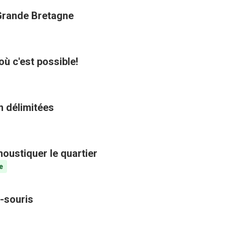
 Grande Bretagne
où c'est possible!
n délimitées
oustiquer le quartier
e
-souris