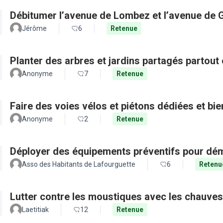
Débitumer l’avenue de Lombez et l’avenue de
Jérôme
6
Retenue
Planter des arbres et jardins partagés partout 
Anonyme
7
Retenue
Faire des voies vélos et piétons dédiées et bie
Anonyme
2
Retenue
Déployer des équipements préventifs pour dém
Asso des Habitants de Lafourguette
6
Retenu
Lutter contre les moustiques avec les chauves
Laetitiak
12
Retenue