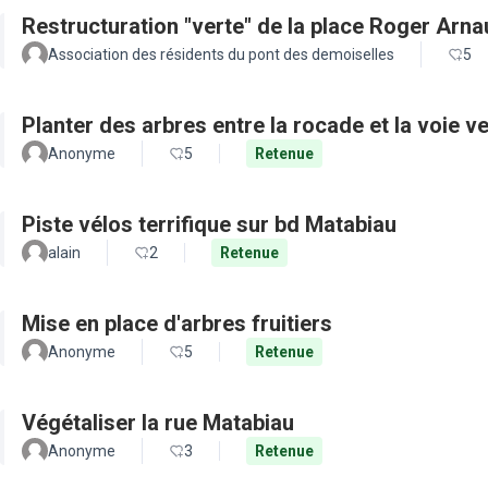
Restructuration "verte" de la place Roger Arn
Association des résidents du pont des demoiselles
5
Planter des arbres entre la rocade et la voie ve
Anonyme
5
Retenue
Piste vélos terrifique sur bd Matabiau
alain
2
Retenue
Mise en place d'arbres fruitiers
Anonyme
5
Retenue
Végétaliser la rue Matabiau
Anonyme
3
Retenue