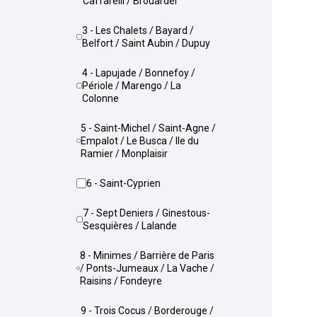
Caffarelli / Brouardel
3 - Les Chalets / Bayard /
Belfort / Saint Aubin / Dupuy
4 - Lapujade / Bonnefoy /
Périole / Marengo / La
Colonne
5 - Saint-Michel / Saint-Agne /
Empalot / Le Busca / Ile du
Ramier / Monplaisir
6 - Saint-Cyprien
7 - Sept Deniers / Ginestous-
Sesquières / Lalande
8 - Minimes / Barrière de Paris
/ Ponts-Jumeaux / La Vache /
Raisins / Fondeyre
9 - Trois Cocus / Borderouge /