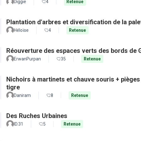
Diggie
4
Retenue
Plantation d'arbres et diversification de la pal
Héloïse
4
Retenue
Réouverture des espaces verts des bords de 
ErwanPurpan
35
Retenue
Nichoirs à martinets et chauve souris + pièges
tigre
Daniram
8
Retenue
Des Ruches Urbaines
ID.31
5
Retenue