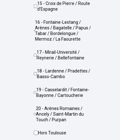
15 - Croix de Pierre / Route
d'Espagne
16 - Fontaine-Lestang /
Arènes / Bagatelle / Papus /
Tabar / Bordelongue /
Mermoz / La Faourette
17 - Mirail-Université /
Reynerie / Bellefontaine
18 - Lardenne / Pradettes /
Basso-Cambo
19 - Casselardit / Fontaine-
Bayonne / Cartoucherie
20 - Arènes Romaines /
Ancely / Saint-Martin du
Touch / Purpan
Hors Toulouse