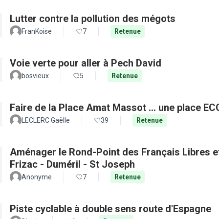
Lutter contre la pollution des mégots
FranKoise
7
Retenue
Voie verte pour aller à Pech David
bosvieux
5
Retenue
Faire de la Place Amat Massot ... une place E
LECLERC Gaëlle
39
Retenue
Aménager le Rond-Point des Français Libres et 
Frizac - Duméril - St Joseph
Anonyme
7
Retenue
Piste cyclable à double sens route d'Espagne