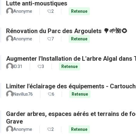
Lutte anti-moustiques
Anonyme
2
Retenue
Rénovation du Parc des Argoulets 🌳🌱🌺🌻
Anonyme
7
Retenue
Augmenter l'Installation de L'arbre Algal dans
ID.31
3
Retenue
Limiter l'éclairage des équipements - Cartouch
Navillus76
6
Retenue
Garder arbres, espaces aérés et terrains de f
Grave
Anonyme
2
Retenue