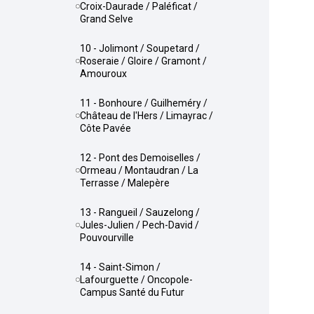
Croix-Daurade / Paléficat /
Grand Selve
10 - Jolimont / Soupetard /
Roseraie / Gloire / Gramont /
Amouroux
11 - Bonhoure / Guilheméry /
Château de l'Hers / Limayrac /
Côte Pavée
12 - Pont des Demoiselles /
Ormeau / Montaudran / La
Terrasse / Malepère
13 - Rangueil / Sauzelong /
Jules-Julien / Pech-David /
Pouvourville
14 - Saint-Simon /
Lafourguette / Oncopole-
Campus Santé du Futur