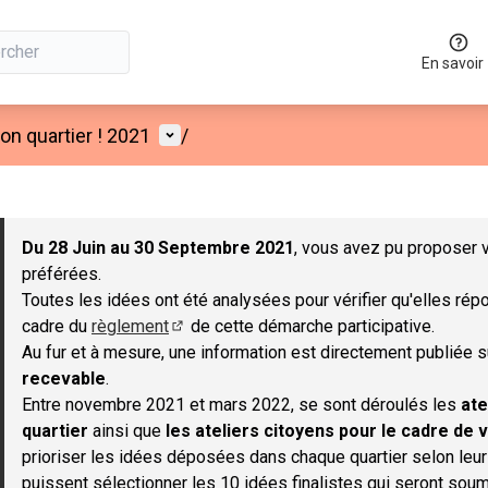
En savoir
Menu utilisateur
n quartier ! 2021
/
 la carte
 suivant est une carte qui présente les éléments de cette page co
Du 28 Juin au 30 Septembre 2021
, vous avez pu proposer v
préférées.
Toutes les idées ont été analysées pour vérifier qu'elles répo
cadre du
règlement
de cette démarche participative.
(S'ouvre dans un nouvel onglet)
Au fur et à mesure, une information est directement publiée 
recevable
.
Entre novembre 2021 et mars 2022, se sont déroulés les
ate
quartier
ainsi que
les ateliers citoyens pour le cadre de v
prioriser les idées déposées dans chaque quartier selon leu
puissent sélectionner les 10 idées finalistes qui seront soum