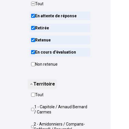
Tout
En attente de réponse
Retirée
Retenue
En cours d'évaluation
Non retenue
Territoire
Tout
1 - Capitole / Arnaud Bernard
/ Carmes
2 - Amidonniers / Compans-