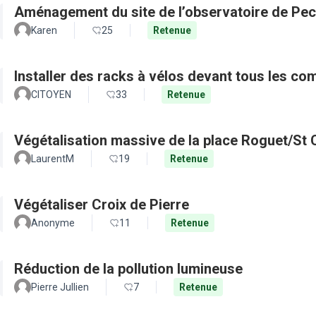
Aménagement du site de l’observatoire de Pec
Karen
25
Retenue
Installer des racks à vélos devant tous les c
CITOYEN
33
Retenue
Végétalisation massive de la place Roguet/St 
LaurentM
19
Retenue
Végétaliser Croix de Pierre
Anonyme
11
Retenue
Réduction de la pollution lumineuse
Pierre Jullien
7
Retenue