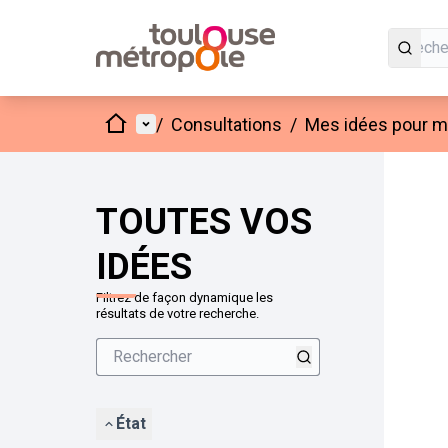
Accueil
Menu principal
/
Consultations
/
Mes idées pour mo
Passer
L'élément
+
−
TOUTES VOS
IDÉES
Filtrez de façon dynamique les
résultats de votre recherche.
État