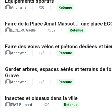
Equipements sportifs
Anonyme
0
Retenue
Faire de la Place Amat Massot ... une place E
LECLERC Gaëlle
39
Retenue
Faire des voies vélos et piétons dédiées et bie
Anonyme
2
Retenue
Garder arbres, espaces aérés et terrains de f
Grave
Anonyme
2
Retenue
Insectes et oiseaux dans la ville
PIAT Bernard
1
Retenue