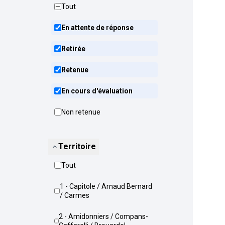
Tout
En attente de réponse
Retirée
Retenue
En cours d'évaluation
Non retenue
Territoire
Tout
1 - Capitole / Arnaud Bernard
/ Carmes
2 - Amidonniers / Compans-