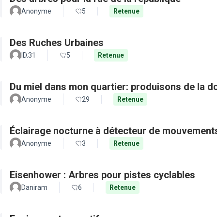
Anonyme
5
Retenue
Des Ruches Urbaines
ID.31
5
Retenue
Du miel dans mon quartier: produisons de la d
Anonyme
29
Retenue
Éclairage nocturne à détecteur de mouvement
Anonyme
3
Retenue
Eisenhower : Arbres pour pistes cyclables
Daniram
6
Retenue