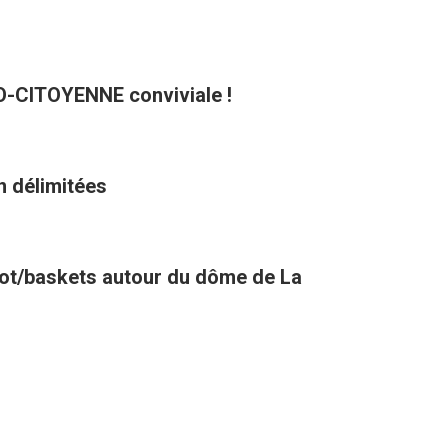
CO-CITOYENNE conviviale !
n délimitées
oot/baskets autour du dôme de La