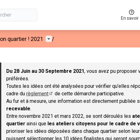
En savoir
Menu utilisateur
n quartier ! 2021
/
 la carte
 suivant est une carte qui présente les éléments de cette page co
Du 28 Juin au 30 Septembre 2021
, vous avez pu proposer v
préférées.
Toutes les idées ont été analysées pour vérifier qu'elles répo
cadre du
règlement
de cette démarche participative.
(S'ouvre dans un nouvel onglet)
Au fur et à mesure, une information est directement publiée 
recevable
.
Entre novembre 2021 et mars 2022, se sont déroulés les
ate
quartier
ainsi que
les ateliers citoyens pour le cadre de v
prioriser les idées déposées dans chaque quartier selon leu
puissent sélectionner les 10 idées finalistes qui seront soum