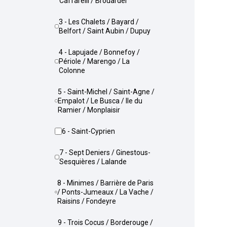
Caffarelli / Brouardel
3 - Les Chalets / Bayard /
Belfort / Saint Aubin / Dupuy
4 - Lapujade / Bonnefoy /
Périole / Marengo / La
Colonne
5 - Saint-Michel / Saint-Agne /
Empalot / Le Busca / Ile du
Ramier / Monplaisir
6 - Saint-Cyprien
7 - Sept Deniers / Ginestous-
Sesquières / Lalande
8 - Minimes / Barrière de Paris
/ Ponts-Jumeaux / La Vache /
Raisins / Fondeyre
9 - Trois Cocus / Borderouge /