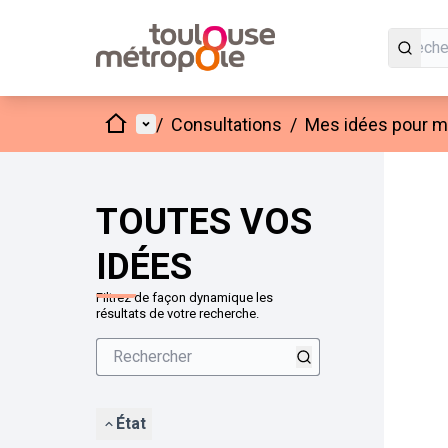
Accueil
Menu principal
/
Consultations
/
Mes idées pour mo
Passer
L'élément
+
−
TOUTES VOS
IDÉES
Filtrez de façon dynamique les
résultats de votre recherche.
État