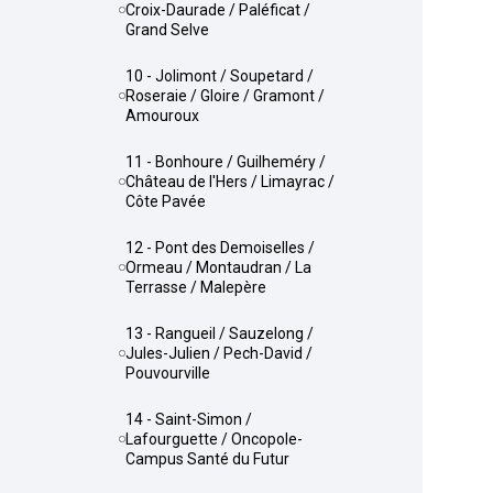
Croix-Daurade / Paléficat /
Grand Selve
10 - Jolimont / Soupetard /
Roseraie / Gloire / Gramont /
Amouroux
11 - Bonhoure / Guilheméry /
Château de l'Hers / Limayrac /
Côte Pavée
12 - Pont des Demoiselles /
Ormeau / Montaudran / La
Terrasse / Malepère
13 - Rangueil / Sauzelong /
Jules-Julien / Pech-David /
Pouvourville
14 - Saint-Simon /
Lafourguette / Oncopole-
Campus Santé du Futur