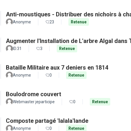
Anti-moustiques - Distribuer des nichoirs à c
Anonyme
23
Retenue
Augmenter l'Installation de L'arbre Algal dans
ID.31
3
Retenue
Bataille Militaire aux 7 deniers en 1814
Anonyme
0
Retenue
Boulodrome couvert
Webmaster jeparticipe
0
Retenue
Composte partagé 'lalala'lande
Anonyme
0
Retenue