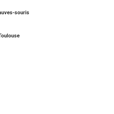
hauves-souris
 Toulouse