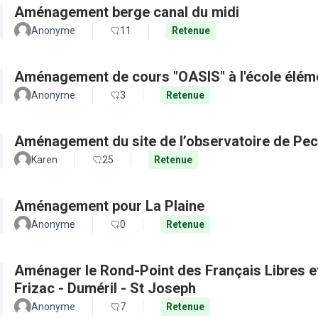
Aménagement berge canal du midi
Anonyme
11
Retenue
Aménagement de cours "OASIS" à l'école élém
Anonyme
3
Retenue
Aménagement du site de l’observatoire de Pec
Karen
25
Retenue
Aménagement pour La Plaine
Anonyme
0
Retenue
Aménager le Rond-Point des Français Libres et 
Frizac - Duméril - St Joseph
Anonyme
7
Retenue