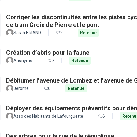
Corriger les discontinuités entre les pistes cy
de tram Croix de Pierre et le pont
Sarah BRIAND
2
Retenue
Création d’abris pour la faune
Anonyme
7
Retenue
Débitumer l’avenue de Lombez et l’avenue de
Jérôme
6
Retenue
Déployer des équipements préventifs pour dém
Asso des Habitants de Lafourguette
6
Retenu
Des arbres pour la rue de la république