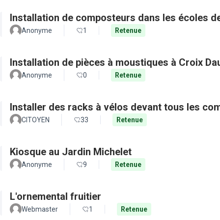
Installation de composteurs dans les écoles de 
Anonyme
1
Retenue
Installation de pièces à moustiques à Croix D
Anonyme
0
Retenue
Installer des racks à vélos devant tous les c
CITOYEN
33
Retenue
Kiosque au Jardin Michelet
Anonyme
9
Retenue
L'ornemental fruitier
Webmaster
1
Retenue