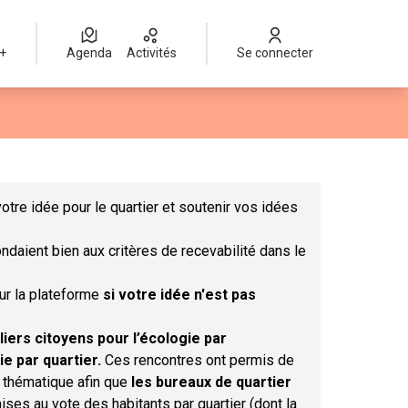
 +
Agenda
Activités
Se connecter
Leaflet
|
©
OpenStreetMap
contributors
mme des points de carte. L'élément peut être utilisé avec un lect
otre idée pour le quartier et soutenir vos idées
ndaient bien aux critères de recevabilité dans le
sur la plateforme
si votre idée n'est pas
liers citoyens pour l’écologie par
ie par quartier.
Ces rencontres ont permis de
r thématique afin que
les bureaux de quartier
ises au vote des habitants par quartier (dont la