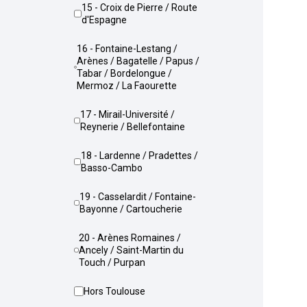
15 - Croix de Pierre / Route
d'Espagne
16 - Fontaine-Lestang /
Arènes / Bagatelle / Papus /
Tabar / Bordelongue /
Mermoz / La Faourette
17 - Mirail-Université /
Reynerie / Bellefontaine
18 - Lardenne / Pradettes /
Basso-Cambo
19 - Casselardit / Fontaine-
Bayonne / Cartoucherie
20 - Arènes Romaines /
Ancely / Saint-Martin du
Touch / Purpan
Hors Toulouse