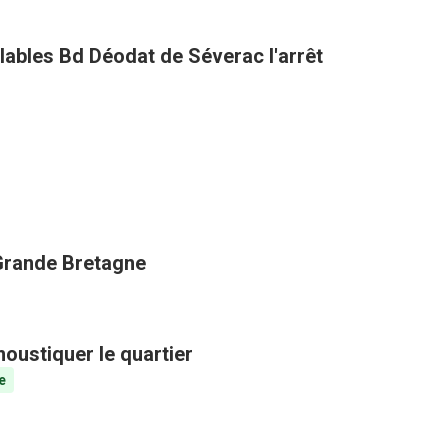
clables Bd Déodat de Séverac l'arrêt
 Grande Bretagne
oustiquer le quartier
e