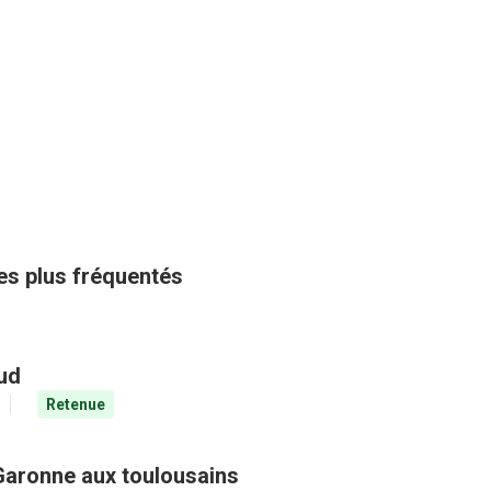
les plus fréquentés
aud
Retenue
Garonne aux toulousains