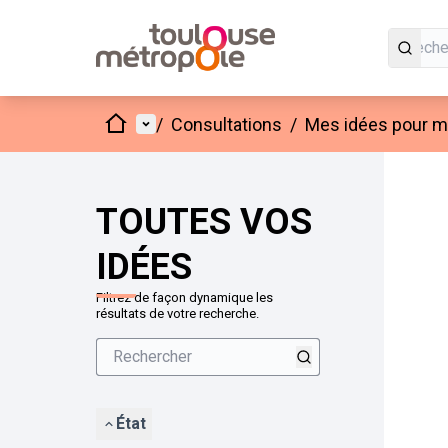
Accueil
Menu principal
/
Consultations
/
Mes idées pour mo
Passer
L'élément
+
−
TOUTES VOS
IDÉES
Filtrez de façon dynamique les
résultats de votre recherche.
État