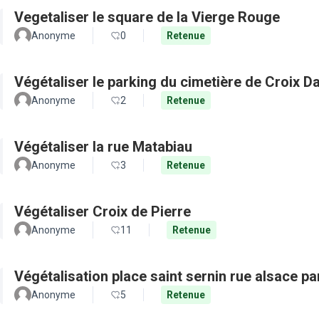
Vegetaliser le square de la Vierge Rouge
Anonyme
0
Retenue
Végétaliser le parking du cimetière de Croix D
Anonyme
2
Retenue
Végétaliser la rue Matabiau
Anonyme
3
Retenue
Végétaliser Croix de Pierre
Anonyme
11
Retenue
Végétalisation place saint sernin rue alsace pa
Anonyme
5
Retenue