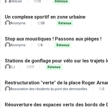
Héloïse
10
Retenue
Un complexe sportif en zone urbaine
Anonyme
58
Retenue
Stop aux moustiques ! Passons aux pièges !
Anonyme
8
Retenue
Stations de gonflage pour vélo sur les trajets 
CJ
17
Retenue
Restructuration "verte" de la place Roger Arn
Association des résidents du pont des demoiselles
5
Réouverture des espaces verts des bords de 