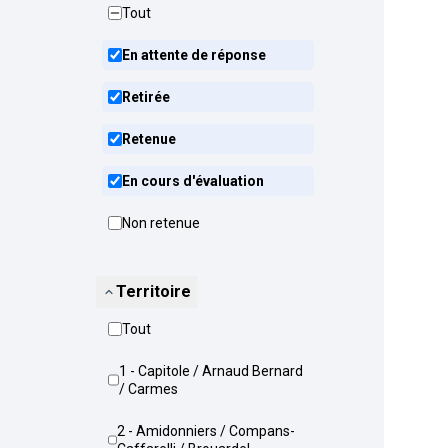
Tout
En attente de réponse
Retirée
Retenue
En cours d'évaluation
Non retenue
Territoire
Tout
1 - Capitole / Arnaud Bernard
/ Carmes
2 - Amidonniers / Compans-