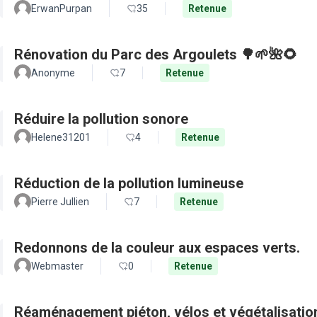
ErwanPurpan
35
Retenue
Rénovation du Parc des Argoulets 🌳🌱🌺🌻
Anonyme
7
Retenue
Réduire la pollution sonore
Helene31201
4
Retenue
Réduction de la pollution lumineuse
Pierre Jullien
7
Retenue
Redonnons de la couleur aux espaces verts.
Webmaster
0
Retenue
Réaménagement piéton, vélos et végétalisation