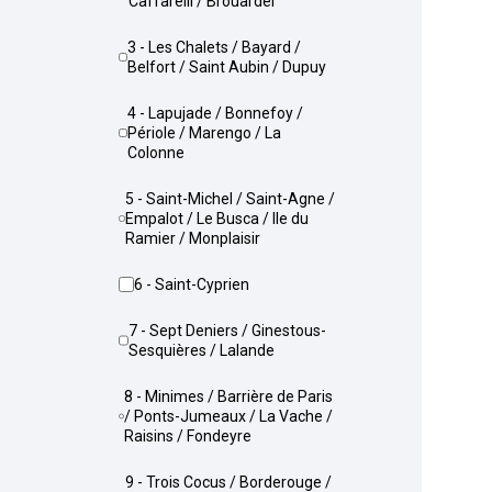
Caffarelli / Brouardel
3 - Les Chalets / Bayard /
Belfort / Saint Aubin / Dupuy
4 - Lapujade / Bonnefoy /
Périole / Marengo / La
Colonne
5 - Saint-Michel / Saint-Agne /
Empalot / Le Busca / Ile du
Ramier / Monplaisir
6 - Saint-Cyprien
7 - Sept Deniers / Ginestous-
Sesquières / Lalande
8 - Minimes / Barrière de Paris
/ Ponts-Jumeaux / La Vache /
Raisins / Fondeyre
9 - Trois Cocus / Borderouge /