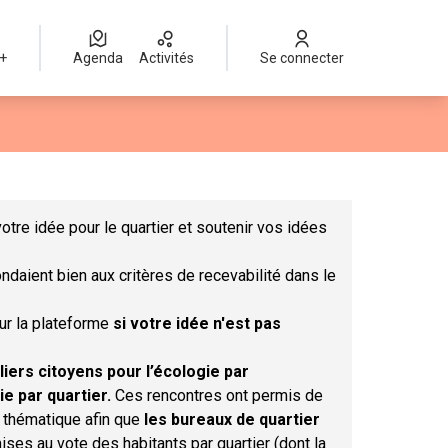
 +
Agenda
Activités
Se connecter
Leaflet
|
©
OpenStreetMap
contributors
mme des points de carte. L'élément peut être utilisé avec un lect
otre idée pour le quartier et soutenir vos idées
ndaient bien aux critères de recevabilité dans le
sur la plateforme
si votre idée n'est pas
liers citoyens pour l’écologie par
ie par quartier.
Ces rencontres ont permis de
r thématique afin que
les bureaux de quartier
ises au vote des habitants par quartier (dont la