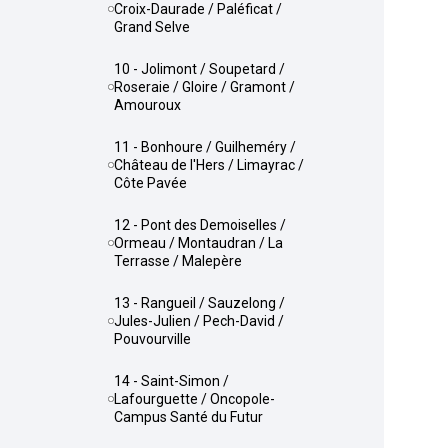
Croix-Daurade / Paléficat /
Grand Selve
10 - Jolimont / Soupetard /
Roseraie / Gloire / Gramont /
Amouroux
11 - Bonhoure / Guilheméry /
Château de l'Hers / Limayrac /
Côte Pavée
12 - Pont des Demoiselles /
Ormeau / Montaudran / La
Terrasse / Malepère
13 - Rangueil / Sauzelong /
Jules-Julien / Pech-David /
Pouvourville
14 - Saint-Simon /
Lafourguette / Oncopole-
Campus Santé du Futur