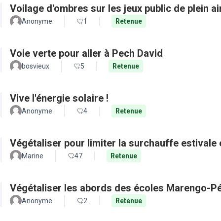
Voilage d'ombres sur les jeux public de plein a
Anonyme
1
Retenue
Voie verte pour aller à Pech David
bosvieux
5
Retenue
Vive l'énergie solaire !
Anonyme
4
Retenue
Végétaliser pour limiter la surchauffe estivale e
Marine
47
Retenue
Végétaliser les abords des écoles Marengo-Pé
Anonyme
2
Retenue