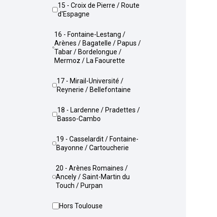
15 - Croix de Pierre / Route
d'Espagne
16 - Fontaine-Lestang /
Arènes / Bagatelle / Papus /
Tabar / Bordelongue /
Mermoz / La Faourette
17 - Mirail-Université /
Reynerie / Bellefontaine
18 - Lardenne / Pradettes /
Basso-Cambo
19 - Casselardit / Fontaine-
Bayonne / Cartoucherie
20 - Arènes Romaines /
Ancely / Saint-Martin du
Touch / Purpan
Hors Toulouse