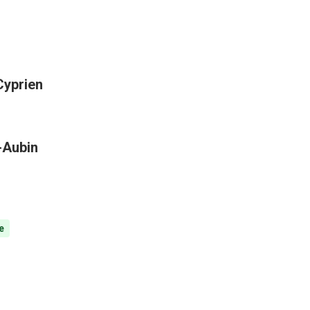
Cyprien
t-Aubin
e