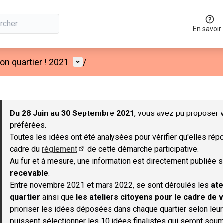
En savoir
Menu utilisateur
n quartier ! 2021
/
 la carte
 suivant est une carte qui présente les éléments de cette page co
Du 28 Juin au 30 Septembre 2021
, vous avez pu proposer v
préférées.
Toutes les idées ont été analysées pour vérifier qu'elles répo
cadre du
règlement
de cette démarche participative.
(S'ouvre dans un nouvel onglet)
Au fur et à mesure, une information est directement publiée 
recevable
.
Entre novembre 2021 et mars 2022, se sont déroulés les
ate
quartier
ainsi que
les ateliers citoyens pour le cadre de v
prioriser les idées déposées dans chaque quartier selon leu
puissent sélectionner les 10 idées finalistes qui seront soum