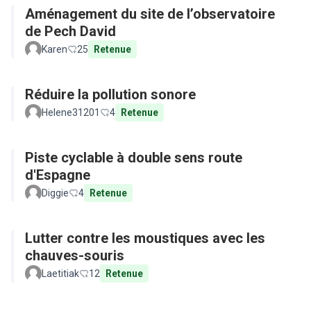
Aménagement du site de l’observatoire
de Pech David
Karen
25
Retenue
Réduire la pollution sonore
Helene31201
4
Retenue
Piste cyclable à double sens route
d'Espagne
Diggie
4
Retenue
Lutter contre les moustiques avec les
chauves-souris
Laetitiak
12
Retenue