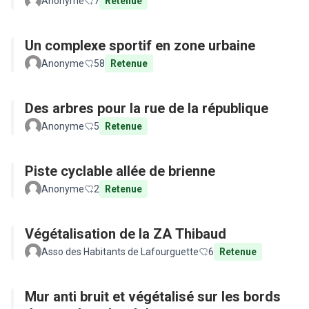
Anonyme
7
Retenue
Un complexe sportif en zone urbaine
Anonyme
58
Retenue
Des arbres pour la rue de la république
Anonyme
5
Retenue
Piste cyclable allée de brienne
Anonyme
2
Retenue
Végétalisation de la ZA Thibaud
Asso des Habitants de Lafourguette
6
Retenue
Mur anti bruit et végétalisé sur les bords