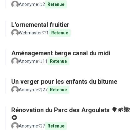
Anonyme
2
Retenue
L'ornemental fruitier
Webmaster
1
Retenue
Aménagement berge canal du midi
Anonyme
11
Retenue
Un verger pour les enfants du bitume
Anonyme
27
Retenue
Rénovation du Parc des Argoulets 🌳🌱🌺
🌻
Anonyme
7
Retenue