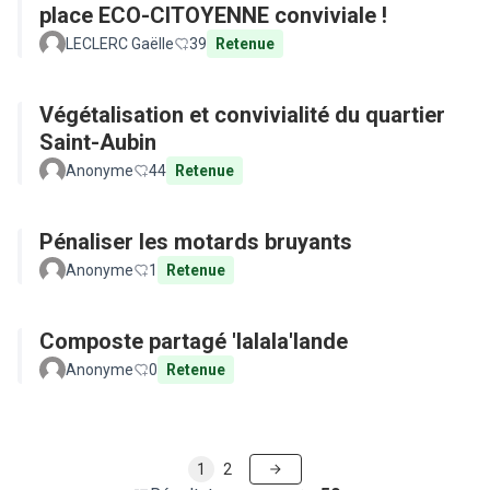
place ECO-CITOYENNE conviviale !
LECLERC Gaëlle
39
Retenue
Végétalisation et convivialité du quartier
Saint-Aubin
Anonyme
44
Retenue
Pénaliser les motards bruyants
Anonyme
1
Retenue
Composte partagé 'lalala'lande
Anonyme
0
Retenue
1
2