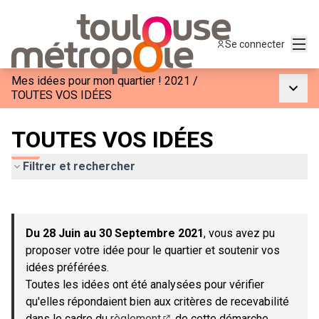
Menu
Se connecter
Mes idées pour mon quartier ! 2021
/
Menu p
TOUTES VOS IDÉES
TOUTES VOS IDÉES
Filtrer et rechercher
Passer la carte
Leaflet
|
©
OpenStreetMap
contributors
L'élément suivant est une carte qui présente les éléments de c
+
Du 28 Juin au 30 Septembre 2021
, vous avez pu
−
proposer votre idée pour le quartier et soutenir vos
idées préférées.
Toutes les idées ont été analysées pour vérifier
qu'elles répondaient bien aux critères de recevabilité
dans le cadre du
règlement
de cette démarche