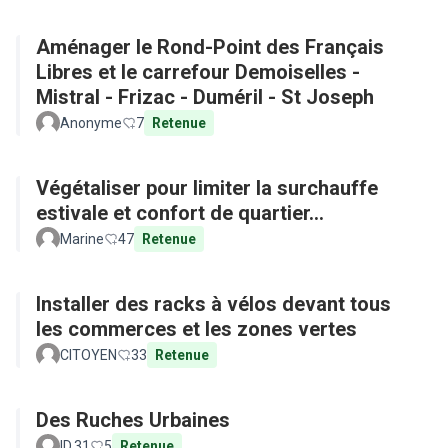
Aménager le Rond-Point des Français
Libres et le carrefour Demoiselles -
Mistral - Frizac - Duméril - St Joseph
Anonyme
7
Retenue
Végétaliser pour limiter la surchauffe
estivale et confort de quartier...
Marine
47
Retenue
Installer des racks à vélos devant tous
les commerces et les zones vertes
CITOYEN
33
Retenue
Des Ruches Urbaines
ID.31
5
Retenue