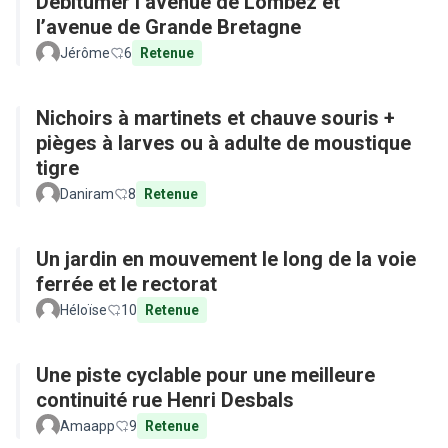
Débitumer l’avenue de Lombez et
l’avenue de Grande Bretagne
Jérôme
6
Retenue
Nichoirs à martinets et chauve souris +
pièges à larves ou à adulte de moustique
tigre
Daniram
8
Retenue
Un jardin en mouvement le long de la voie
ferrée et le rectorat
Héloïse
10
Retenue
Une piste cyclable pour une meilleure
continuité rue Henri Desbals
Amaapp
9
Retenue