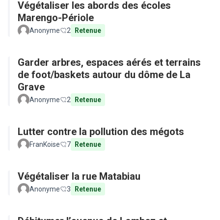
Végétaliser les abords des écoles
Marengo-Périole
Anonyme
2
Retenue
Garder arbres, espaces aérés et terrains
de foot/baskets autour du dôme de La
Grave
Anonyme
2
Retenue
Lutter contre la pollution des mégots
FranKoise
7
Retenue
Végétaliser la rue Matabiau
Anonyme
3
Retenue