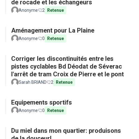
de rocade et les échangeurs
Anonyme
2
Retenue
Aménagement pour La Plaine
Anonyme
0
Retenue
Corriger les discontinuités entre les
pistes cyclables Bd Déodat de Séverac
l'arrêt de tram Croix de Pierre et le pont
Sarah BRIAND
2
Retenue
Equipements sportifs
Anonyme
0
Retenue
Du miel dans mon quartier: produisons
de la douceur!