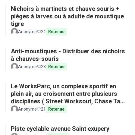
Nichoirs à martinets et chauve souris +
pièges à larves ou à adulte de moustique
tigre
Anonyme
24
Retenue
Anti-moustiques - Distribuer des nichoirs
à chauves-souris
Anonyme
23
Retenue
Le WorksParc, un complexe sportif en
plein air, au croisement entre plusieurs
disciplines ( Street Worksout, Chase Tag,
Parkour)
Anonyme
21
Retenue
Piste cyclable avenue Saint exupery