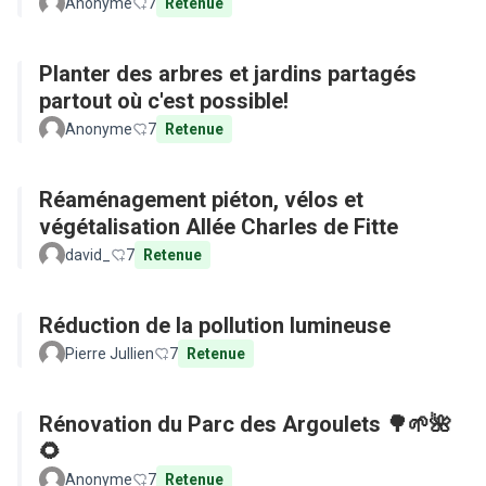
Anonyme
7
Retenue
Planter des arbres et jardins partagés
partout où c'est possible!
Anonyme
7
Retenue
Réaménagement piéton, vélos et
végétalisation Allée Charles de Fitte
david_
7
Retenue
Réduction de la pollution lumineuse
Pierre Jullien
7
Retenue
Rénovation du Parc des Argoulets 🌳🌱🌺
🌻
Anonyme
7
Retenue