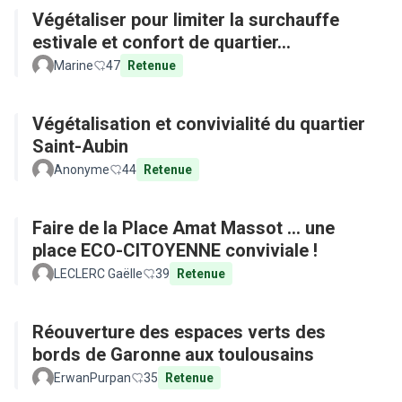
Végétaliser pour limiter la surchauffe
estivale et confort de quartier...
Marine
47
Retenue
Végétalisation et convivialité du quartier
Saint-Aubin
Anonyme
44
Retenue
Faire de la Place Amat Massot ... une
place ECO-CITOYENNE conviviale !
LECLERC Gaëlle
39
Retenue
Réouverture des espaces verts des
bords de Garonne aux toulousains
ErwanPurpan
35
Retenue