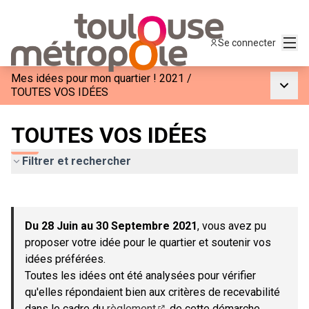
Menu
Se connecter
Mes idées pour mon quartier ! 2021
/
Menu p
TOUTES VOS IDÉES
TOUTES VOS IDÉES
Filtrer et rechercher
Passer la carte
Leaflet
|
©
OpenStreetMap
contributors
L'élément suivant est une carte qui présente les éléments de c
+
Du 28 Juin au 30 Septembre 2021
, vous avez pu
−
proposer votre idée pour le quartier et soutenir vos
idées préférées.
Toutes les idées ont été analysées pour vérifier
qu'elles répondaient bien aux critères de recevabilité
dans le cadre du
règlement
de cette démarche