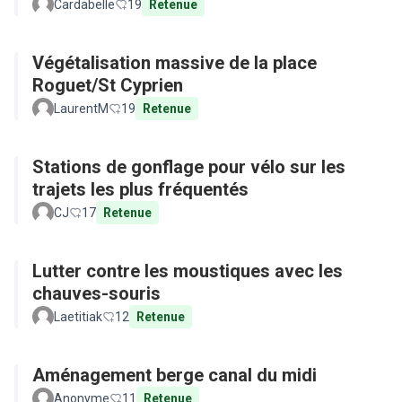
Cardabelle
19
Retenue
Végétalisation massive de la place
Roguet/St Cyprien
LaurentM
19
Retenue
Stations de gonflage pour vélo sur les
trajets les plus fréquentés
CJ
17
Retenue
Lutter contre les moustiques avec les
chauves-souris
Laetitiak
12
Retenue
Aménagement berge canal du midi
Anonyme
11
Retenue