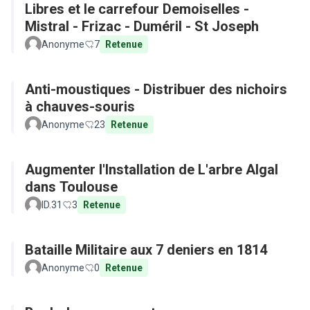
Libres et le carrefour Demoiselles -
Mistral - Frizac - Duméril - St Joseph
Anonyme
7
Retenue
Anti-moustiques - Distribuer des nichoirs
à chauves-souris
Anonyme
23
Retenue
Augmenter l'Installation de L'arbre Algal
dans Toulouse
ID.31
3
Retenue
Bataille Militaire aux 7 deniers en 1814
Anonyme
0
Retenue