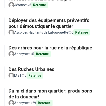
Jérôme
6
Retenue
Déployer des équipements préventifs
pour démoustiquer le quartier
Asso des Habitants de Lafourguette
6
Retenue
Des arbres pour la rue de la république
Anonyme
5
Retenue
Des Ruches Urbaines
ID.31
5
Retenue
Du miel dans mon quartier: produisons
de la douceur!
Anonyme
29
Retenue