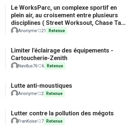
Le WorksParc, un complexe sportif en
plein air, au croisement entre plusieurs
disciplines ( Street Worksout, Chase Tag,
Parkour)
Anonyme
21
Retenue
Limiter l'éclairage des équipements -
Cartoucherie-Zenith
Navillus76
6
Retenue
Lutte anti-moustiques
Anonyme
2
Retenue
Lutter contre la pollution des mégots
FranKoise
7
Retenue