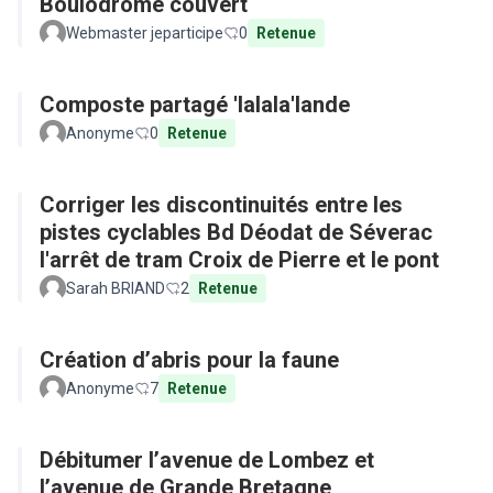
Boulodrome couvert
Webmaster jeparticipe
0
Retenue
Composte partagé 'lalala'lande
Anonyme
0
Retenue
Corriger les discontinuités entre les
pistes cyclables Bd Déodat de Séverac
l'arrêt de tram Croix de Pierre et le pont
Sarah BRIAND
2
Retenue
Création d’abris pour la faune
Anonyme
7
Retenue
Débitumer l’avenue de Lombez et
l’avenue de Grande Bretagne