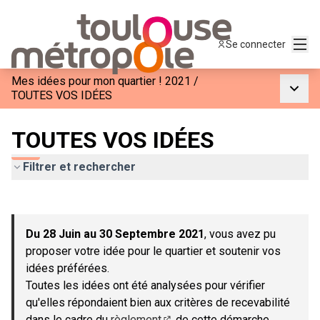
Menu
Se connecter
Mes idées pour mon quartier ! 2021
/
Menu p
TOUTES VOS IDÉES
TOUTES VOS IDÉES
Filtrer et rechercher
Passer la carte
Leaflet
|
©
OpenStreetMap
contributors
L'élément suivant est une carte qui présente les éléments de c
+
Du 28 Juin au 30 Septembre 2021
, vous avez pu
−
proposer votre idée pour le quartier et soutenir vos
idées préférées.
Toutes les idées ont été analysées pour vérifier
qu'elles répondaient bien aux critères de recevabilité
dans le cadre du
règlement
de cette démarche