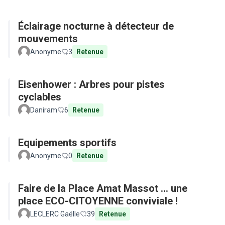
Éclairage nocturne à détecteur de
mouvements
Anonyme
3
Retenue
Eisenhower : Arbres pour pistes
cyclables
Daniram
6
Retenue
Equipements sportifs
Anonyme
0
Retenue
Faire de la Place Amat Massot ... une
place ECO-CITOYENNE conviviale !
LECLERC Gaëlle
39
Retenue