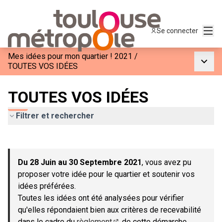
Menu
Se connecter
Mes idées pour mon quartier ! 2021
/
Menu p
TOUTES VOS IDÉES
TOUTES VOS IDÉES
Filtrer et rechercher
Passer la carte
Leaflet
|
©
OpenStreetMap
contributors
L'élément suivant est une carte qui présente les éléments de c
+
Du 28 Juin au 30 Septembre 2021
, vous avez pu
−
proposer votre idée pour le quartier et soutenir vos
idées préférées.
Toutes les idées ont été analysées pour vérifier
qu'elles répondaient bien aux critères de recevabilité
dans le cadre du
règlement
de cette démarche