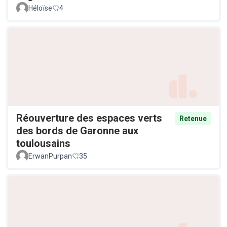
Héloïse
4
Réouverture des espaces verts
Retenue
des bords de Garonne aux
toulousains
ErwanPurpan
35