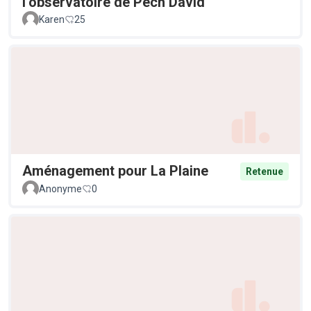
l’observatoire de Pech David
Karen
25
Aménagement pour La Plaine
Retenue
Anonyme
0