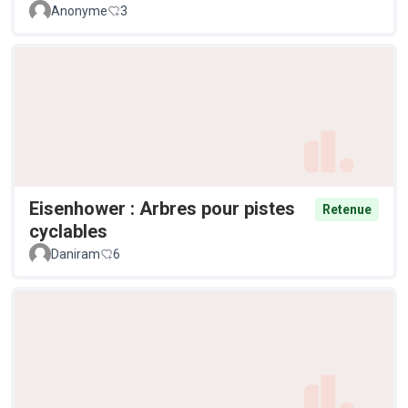
Anonyme
3
Eisenhower : Arbres pour pistes
Retenue
cyclables
Daniram
6