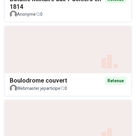
1814
Anonyme
0
Boulodrome couvert
Retenue
Webmaster jeparticipe
0