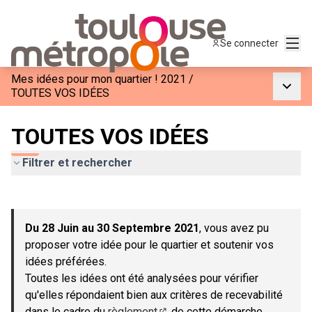
Menu
Se connecter
Mes idées pour mon quartier ! 2021
/
Menu p
TOUTES VOS IDÉES
TOUTES VOS IDÉES
Filtrer et rechercher
Passer la carte
Leaflet
|
©
OpenStreetMap
contributors
L'élément suivant est une carte qui présente les éléments de c
+
Du 28 Juin au 30 Septembre 2021
, vous avez pu
−
proposer votre idée pour le quartier et soutenir vos
idées préférées.
Toutes les idées ont été analysées pour vérifier
qu'elles répondaient bien aux critères de recevabilité
dans le cadre du
règlement
de cette démarche