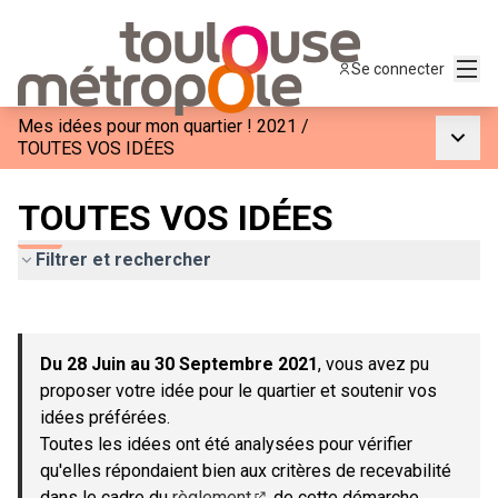
Menu
Se connecter
Mes idées pour mon quartier ! 2021
/
Menu p
TOUTES VOS IDÉES
TOUTES VOS IDÉES
Filtrer et rechercher
Passer la carte
Leaflet
|
©
OpenStreetMap
contributors
L'élément suivant est une carte qui présente les éléments de c
+
Du 28 Juin au 30 Septembre 2021
, vous avez pu
−
proposer votre idée pour le quartier et soutenir vos
idées préférées.
Toutes les idées ont été analysées pour vérifier
qu'elles répondaient bien aux critères de recevabilité
dans le cadre du
règlement
de cette démarche