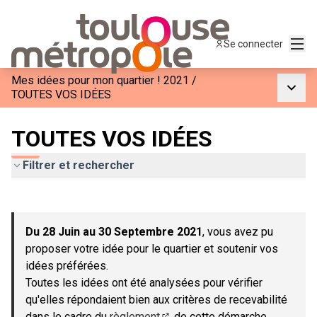
Menu
Se connecter
Mes idées pour mon quartier ! 2021
/
Menu p
TOUTES VOS IDÉES
TOUTES VOS IDÉES
Filtrer et rechercher
Passer la carte
Leaflet
|
©
OpenStreetMap
contributors
L'élément suivant est une carte qui présente les éléments de c
+
Du 28 Juin au 30 Septembre 2021
, vous avez pu
−
proposer votre idée pour le quartier et soutenir vos
idées préférées.
Toutes les idées ont été analysées pour vérifier
qu'elles répondaient bien aux critères de recevabilité
dans le cadre du
règlement
de cette démarche