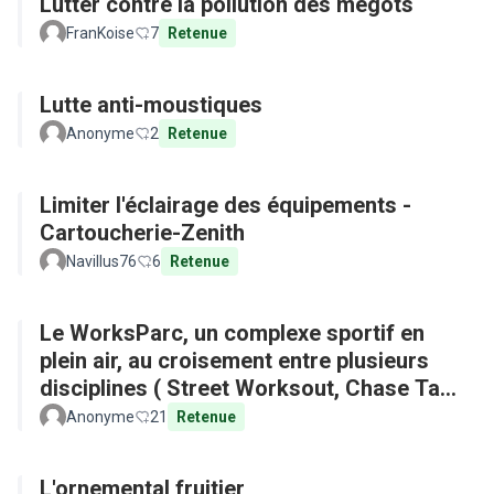
Lutter contre la pollution des mégots
FranKoise
7
Retenue
Lutte anti-moustiques
Anonyme
2
Retenue
Limiter l'éclairage des équipements -
Cartoucherie-Zenith
Navillus76
6
Retenue
Le WorksParc, un complexe sportif en
plein air, au croisement entre plusieurs
disciplines ( Street Worksout, Chase Tag,
Parkour)
Anonyme
21
Retenue
L'ornemental fruitier