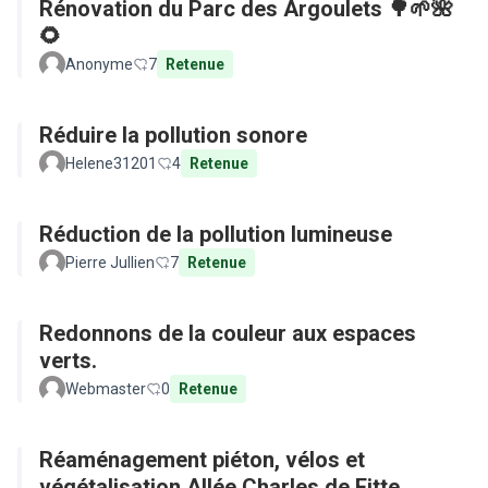
Rénovation du Parc des Argoulets 🌳🌱🌺
🌻
Anonyme
7
Retenue
Réduire la pollution sonore
Helene31201
4
Retenue
Réduction de la pollution lumineuse
Pierre Jullien
7
Retenue
Redonnons de la couleur aux espaces
verts.
Webmaster
0
Retenue
Réaménagement piéton, vélos et
végétalisation Allée Charles de Fitte