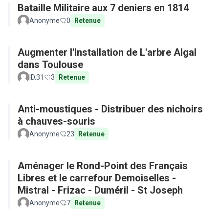
Bataille Militaire aux 7 deniers en 1814
Anonyme
0
Retenue
Augmenter l'Installation de L'arbre Algal
dans Toulouse
ID.31
3
Retenue
Anti-moustiques - Distribuer des nichoirs
à chauves-souris
Anonyme
23
Retenue
Aménager le Rond-Point des Français
Libres et le carrefour Demoiselles -
Mistral - Frizac - Duméril - St Joseph
Anonyme
7
Retenue