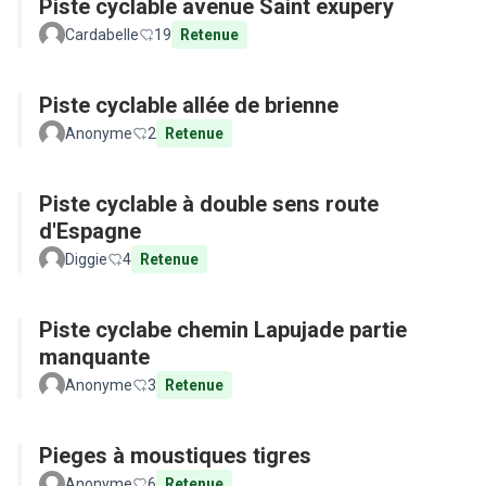
Piste cyclable avenue Saint exupery
Cardabelle
19
Retenue
Piste cyclable allée de brienne
Anonyme
2
Retenue
Piste cyclable à double sens route
d'Espagne
Diggie
4
Retenue
Piste cyclabe chemin Lapujade partie
manquante
Anonyme
3
Retenue
Pieges à moustiques tigres
Anonyme
6
Retenue