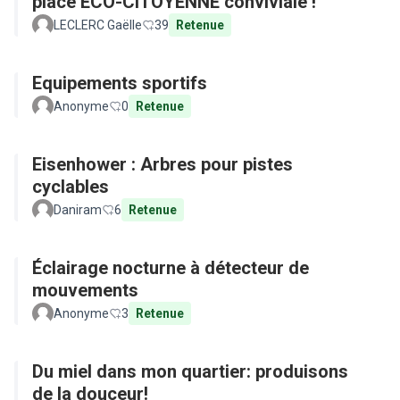
place ECO-CITOYENNE conviviale !
LECLERC Gaëlle
39
Retenue
Equipements sportifs
Anonyme
0
Retenue
Eisenhower : Arbres pour pistes
cyclables
Daniram
6
Retenue
Éclairage nocturne à détecteur de
mouvements
Anonyme
3
Retenue
Du miel dans mon quartier: produisons
de la douceur!