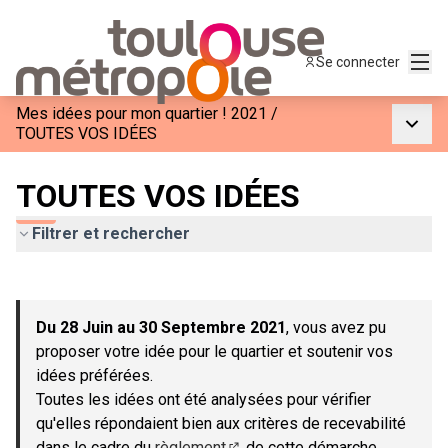
Menu
Se connecter
Mes idées pour mon quartier ! 2021
/
Menu p
TOUTES VOS IDÉES
TOUTES VOS IDÉES
Filtrer et rechercher
Passer la carte
Leaflet
|
©
OpenStreetMap
contributors
L'élément suivant est une carte qui présente les éléments de c
+
Du 28 Juin au 30 Septembre 2021
, vous avez pu
−
proposer votre idée pour le quartier et soutenir vos
idées préférées.
Toutes les idées ont été analysées pour vérifier
qu'elles répondaient bien aux critères de recevabilité
dans le cadre du
règlement
de cette démarche