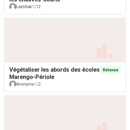
Laetitiak
12
Végétaliser les abords des écoles
Retenue
Marengo-Périole
Anonyme
2