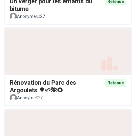
Un verger pour les enfants du
Retenue
bitume
Anonyme
27
Rénovation du Parc des
Retenue
Argoulets 🌳🌱🌺🌻
Anonyme
7