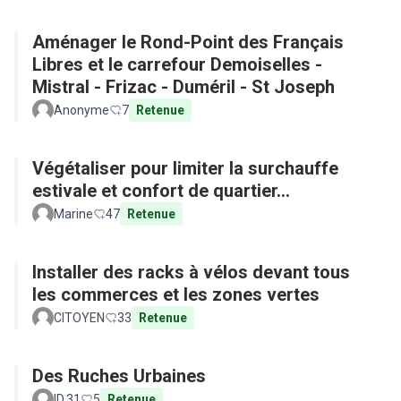
Aménager le Rond-Point des Français
Libres et le carrefour Demoiselles -
Mistral - Frizac - Duméril - St Joseph
Anonyme
7
Retenue
Végétaliser pour limiter la surchauffe
estivale et confort de quartier...
Marine
47
Retenue
Installer des racks à vélos devant tous
les commerces et les zones vertes
CITOYEN
33
Retenue
Des Ruches Urbaines
ID.31
5
Retenue