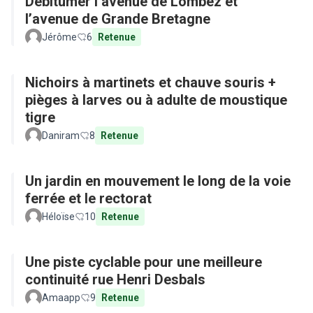
Débitumer l’avenue de Lombez et
l’avenue de Grande Bretagne
Jérôme
6
Retenue
Nichoirs à martinets et chauve souris +
pièges à larves ou à adulte de moustique
tigre
Daniram
8
Retenue
Un jardin en mouvement le long de la voie
ferrée et le rectorat
Héloïse
10
Retenue
Une piste cyclable pour une meilleure
continuité rue Henri Desbals
Amaapp
9
Retenue