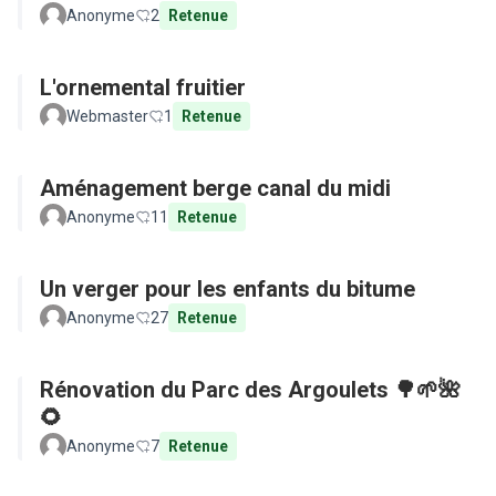
Anonyme
2
Retenue
L'ornemental fruitier
Webmaster
1
Retenue
Aménagement berge canal du midi
Anonyme
11
Retenue
Un verger pour les enfants du bitume
Anonyme
27
Retenue
Rénovation du Parc des Argoulets 🌳🌱🌺
🌻
Anonyme
7
Retenue