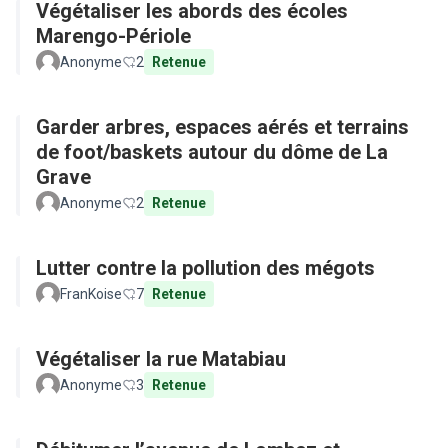
Végétaliser les abords des écoles
Marengo-Périole
Anonyme
2
Retenue
Garder arbres, espaces aérés et terrains
de foot/baskets autour du dôme de La
Grave
Anonyme
2
Retenue
Lutter contre la pollution des mégots
FranKoise
7
Retenue
Végétaliser la rue Matabiau
Anonyme
3
Retenue