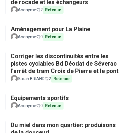
de rocade et les échangeurs
Anonyme
2
Retenue
Aménagement pour La Plaine
Anonyme
0
Retenue
Corriger les discontinuités entre les
pistes cyclables Bd Déodat de Séverac
l'arrêt de tram Croix de Pierre et le pont
Sarah BRIAND
2
Retenue
Equipements sportifs
Anonyme
0
Retenue
Du miel dans mon quartier: produisons
de la douceur!