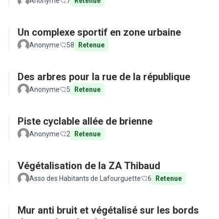
Anonyme
7
Retenue
Un complexe sportif en zone urbaine
Anonyme
58
Retenue
Des arbres pour la rue de la république
Anonyme
5
Retenue
Piste cyclable allée de brienne
Anonyme
2
Retenue
Végétalisation de la ZA Thibaud
Asso des Habitants de Lafourguette
6
Retenue
Mur anti bruit et végétalisé sur les bords