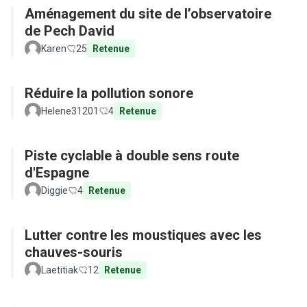
Aménagement du site de l’observatoire
de Pech David
Karen
25
Retenue
Réduire la pollution sonore
Helene31201
4
Retenue
Piste cyclable à double sens route
d'Espagne
Diggie
4
Retenue
Lutter contre les moustiques avec les
chauves-souris
Laetitiak
12
Retenue