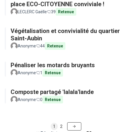
place ECO-CITOYENNE conviviale !
LECLERC Gaëlle
39
Retenue
Végétalisation et convivialité du quartier
Saint-Aubin
Anonyme
44
Retenue
Pénaliser les motards bruyants
Anonyme
1
Retenue
Composte partagé 'lalala'lande
Anonyme
0
Retenue
1
2