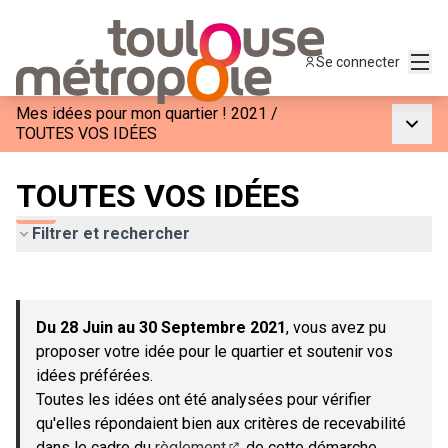
Menu
Se connecter
Mes idées pour mon quartier ! 2021
/
Menu p
TOUTES VOS IDÉES
TOUTES VOS IDÉES
Filtrer et rechercher
Passer la carte
Leaflet
|
©
OpenStreetMap
contributors
L'élément suivant est une carte qui présente les éléments de c
+
Du 28 Juin au 30 Septembre 2021
, vous avez pu
−
proposer votre idée pour le quartier et soutenir vos
idées préférées.
Toutes les idées ont été analysées pour vérifier
qu'elles répondaient bien aux critères de recevabilité
dans le cadre du
règlement
de cette démarche