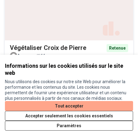
Végétaliser Croix de Pierre
Retenue
Anonyme
11
Informations sur les cookies utilisés sur le site
web
Nous utilisons des cookies sur notre site Web pour améliorer la
performance et les contenus du site. Les cookies nous
permettent de fournir une expérience utilisateur et un contenu
plus personnalisés à partir de nos canaux de médias sociaux.
Tout accepter
Accepter seulement les cookies essentiels
Végétalisation place saint sernin
Retenue
Paramètres
rue alsace parvis de la gare