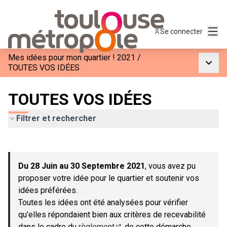
Menu
Se connecter
Mes idées pour mon quartier ! 2021
/
Menu p
TOUTES VOS IDÉES
TOUTES VOS IDÉES
Filtrer et rechercher
Passer la carte
Leaflet
|
©
OpenStreetMap
contributors
L'élément suivant est une carte qui présente les éléments de c
+
Du 28 Juin au 30 Septembre 2021
, vous avez pu
−
proposer votre idée pour le quartier et soutenir vos
idées préférées.
Toutes les idées ont été analysées pour vérifier
qu'elles répondaient bien aux critères de recevabilité
dans le cadre du
règlement
de cette démarche