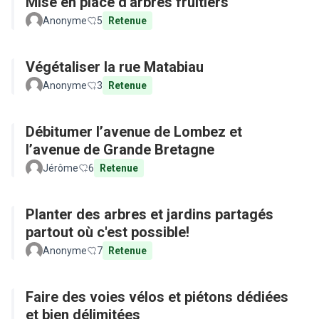
Mise en place d'arbres fruitiers
Anonyme
5
Retenue
Végétaliser la rue Matabiau
Anonyme
3
Retenue
Débitumer l’avenue de Lombez et
l’avenue de Grande Bretagne
Jérôme
6
Retenue
Planter des arbres et jardins partagés
partout où c'est possible!
Anonyme
7
Retenue
Faire des voies vélos et piétons dédiées
et bien délimitées