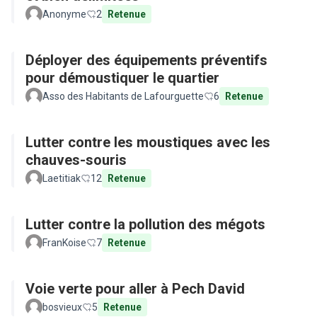
Anonyme
2
Retenue
Déployer des équipements préventifs
pour démoustiquer le quartier
Asso des Habitants de Lafourguette
6
Retenue
Lutter contre les moustiques avec les
chauves-souris
Laetitiak
12
Retenue
Lutter contre la pollution des mégots
FranKoise
7
Retenue
Voie verte pour aller à Pech David
bosvieux
5
Retenue