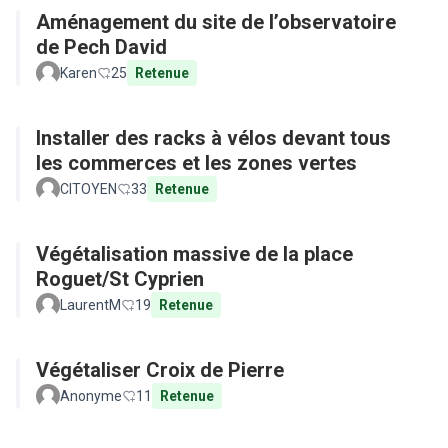
Aménagement du site de l’observatoire
de Pech David
Karen
25
Retenue
Installer des racks à vélos devant tous
les commerces et les zones vertes
CITOYEN
33
Retenue
Végétalisation massive de la place
Roguet/St Cyprien
LaurentM
19
Retenue
Végétaliser Croix de Pierre
Anonyme
11
Retenue