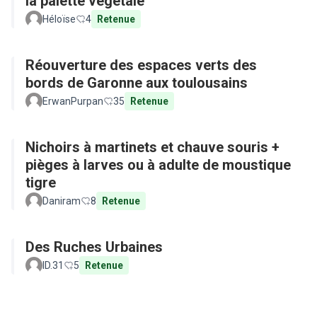
la palette végétale
Héloïse
4
Retenue
Réouverture des espaces verts des
bords de Garonne aux toulousains
ErwanPurpan
35
Retenue
Nichoirs à martinets et chauve souris +
pièges à larves ou à adulte de moustique
tigre
Daniram
8
Retenue
Des Ruches Urbaines
ID.31
5
Retenue