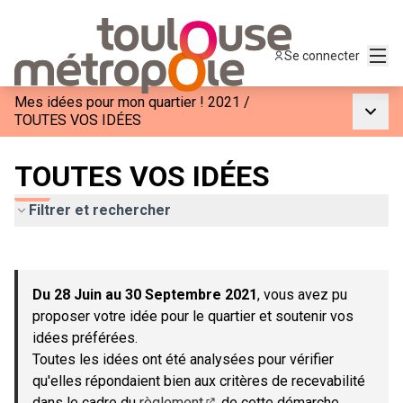
Menu
Se connecter
Mes idées pour mon quartier ! 2021
/
Menu p
TOUTES VOS IDÉES
TOUTES VOS IDÉES
Filtrer et rechercher
Passer la carte
Leaflet
|
©
OpenStreetMap
contributors
L'élément suivant est une carte qui présente les éléments de c
+
Du 28 Juin au 30 Septembre 2021
, vous avez pu
−
proposer votre idée pour le quartier et soutenir vos
idées préférées.
Toutes les idées ont été analysées pour vérifier
qu'elles répondaient bien aux critères de recevabilité
dans le cadre du
règlement
de cette démarche