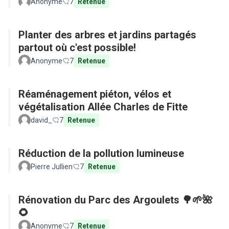
Anonyme
7
Retenue
Planter des arbres et jardins partagés
partout où c'est possible!
Anonyme
7
Retenue
Réaménagement piéton, vélos et
végétalisation Allée Charles de Fitte
david_
7
Retenue
Réduction de la pollution lumineuse
Pierre Jullien
7
Retenue
Rénovation du Parc des Argoulets 🌳🌱🌺
🌻
Anonyme
7
Retenue