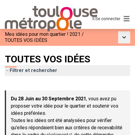
Menu
Se connecter
Mes idées pour mon quartier ! 2021
/
Menu p
TOUTES VOS IDÉES
TOUTES VOS IDÉES
Filtrer et rechercher
Passer la carte
Leaflet
|
©
OpenStreetMap
contributors
L'élément suivant est une carte qui présente les éléments de c
+
Du 28 Juin au 30 Septembre 2021
, vous avez pu
−
proposer votre idée pour le quartier et soutenir vos
idées préférées.
Toutes les idées ont été analysées pour vérifier
qu'elles répondaient bien aux critères de recevabilité
dans le cadre du
règlement
de cette démarche