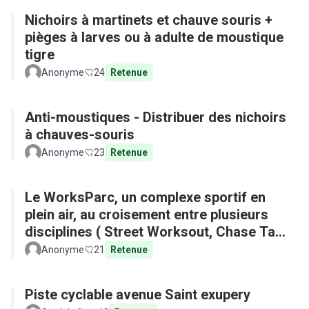
Nichoirs à martinets et chauve souris +
pièges à larves ou à adulte de moustique
tigre
Anonyme
24
Retenue
Anti-moustiques - Distribuer des nichoirs
à chauves-souris
Anonyme
23
Retenue
Le WorksParc, un complexe sportif en
plein air, au croisement entre plusieurs
disciplines ( Street Worksout, Chase Tag,
Parkour)
Anonyme
21
Retenue
Piste cyclable avenue Saint exupery