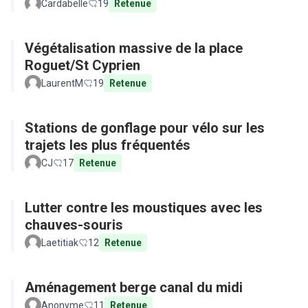
Cardabelle
19
Retenue
Végétalisation massive de la place
Roguet/St Cyprien
LaurentM
19
Retenue
Stations de gonflage pour vélo sur les
trajets les plus fréquentés
CJ
17
Retenue
Lutter contre les moustiques avec les
chauves-souris
Laetitiak
12
Retenue
Aménagement berge canal du midi
Anonyme
11
Retenue