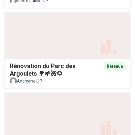
Pierre Jullien
7
Rénovation du Parc des
Retenue
Argoulets 🌳🌱🌺🌻
Anonyme
7