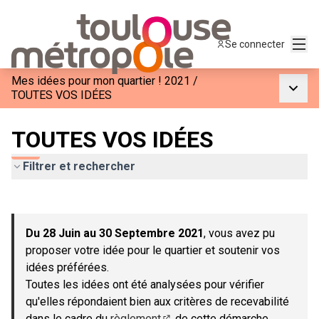
Menu
Se connecter
Mes idées pour mon quartier ! 2021
/
Menu p
TOUTES VOS IDÉES
TOUTES VOS IDÉES
Filtrer et rechercher
Passer la carte
Leaflet
|
©
OpenStreetMap
contributors
L'élément suivant est une carte qui présente les éléments de c
+
Du 28 Juin au 30 Septembre 2021
, vous avez pu
−
proposer votre idée pour le quartier et soutenir vos
idées préférées.
Toutes les idées ont été analysées pour vérifier
qu'elles répondaient bien aux critères de recevabilité
dans le cadre du
règlement
de cette démarche