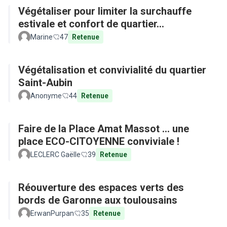
Végétaliser pour limiter la surchauffe
estivale et confort de quartier...
Marine
47
Retenue
Végétalisation et convivialité du quartier
Saint-Aubin
Anonyme
44
Retenue
Faire de la Place Amat Massot ... une
place ECO-CITOYENNE conviviale !
LECLERC Gaëlle
39
Retenue
Réouverture des espaces verts des
bords de Garonne aux toulousains
ErwanPurpan
35
Retenue