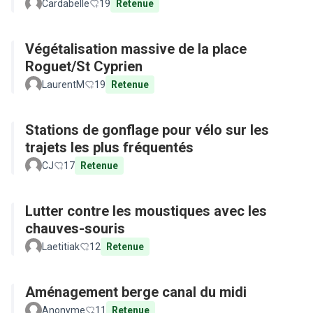
Cardabelle
19
Retenue
Végétalisation massive de la place
Roguet/St Cyprien
LaurentM
19
Retenue
Stations de gonflage pour vélo sur les
trajets les plus fréquentés
CJ
17
Retenue
Lutter contre les moustiques avec les
chauves-souris
Laetitiak
12
Retenue
Aménagement berge canal du midi
Anonyme
11
Retenue