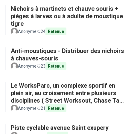
Nichoirs à martinets et chauve souris +
pièges à larves ou à adulte de moustique
tigre
Anonyme
24
Retenue
Anti-moustiques - Distribuer des nichoirs
à chauves-souris
Anonyme
23
Retenue
Le WorksParc, un complexe sportif en
plein air, au croisement entre plusieurs
disciplines ( Street Worksout, Chase Tag,
Parkour)
Anonyme
21
Retenue
Piste cyclable avenue Saint exupery