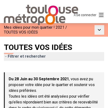
Menu
Se connecter
Mes idées pour mon quartier ! 2021
/
Menu p
TOUTES VOS IDÉES
TOUTES VOS IDÉES
Filtrer et rechercher
Passer la carte
Leaflet
|
©
OpenStreetMap
contributors
L'élément suivant est une carte qui présente les éléments de c
+
Du 28 Juin au 30 Septembre 2021
, vous avez pu
−
proposer votre idée pour le quartier et soutenir vos
idées préférées.
Toutes les idées ont été analysées pour vérifier
qu'elles répondaient bien aux critères de recevabilité
dans le cadre du
règlement
de cette démarche