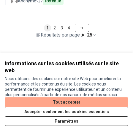
Anonyme
7
Retenue
1
2
3
4
Résultats par page :
25
Voir toutes les propositions retirées
Informations sur les cookies utilisés sur le site
web
Nous utilisons des cookies sur notre site Web pour améliorer la
Conditions d'utilisation
performance et les contenus du site. Les cookies nous
Paramètres des cookies
permettent de fournir une expérience utilisateur et un contenu
Je participe ! sur X
Je participe ! sur Facebook
Je participe ! sur Instagram
plus personnalisés à partir de nos canaux de médias sociaux.
(Lien externe)
(Lien externe)
(Lien externe)
Tout accepter
Accepter seulement les cookies essentiels
Licence Cre
(Lien extern
Paramètres
(Lien externe)
Site réalisé grâce au
logiciel libre Decidim
.
(Lien externe)