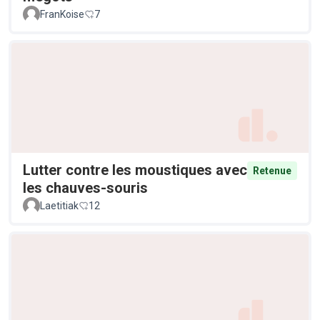
FranKoise
7
Lutter contre les moustiques avec
Retenue
les chauves-souris
Laetitiak
12