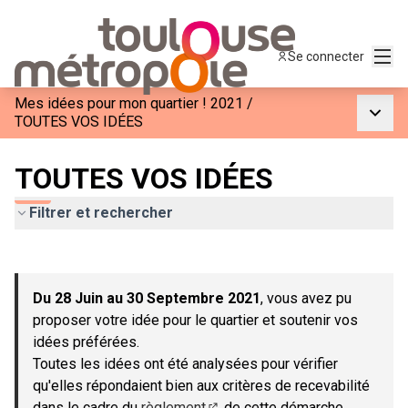
Menu
Se connecter
Mes idées pour mon quartier ! 2021
/
Menu p
TOUTES VOS IDÉES
TOUTES VOS IDÉES
Filtrer et rechercher
Passer la carte
Leaflet
|
©
OpenStreetMap
contributors
L'élément suivant est une carte qui présente les éléments de c
+
Du 28 Juin au 30 Septembre 2021
, vous avez pu
−
proposer votre idée pour le quartier et soutenir vos
idées préférées.
Toutes les idées ont été analysées pour vérifier
qu'elles répondaient bien aux critères de recevabilité
dans le cadre du
règlement
de cette démarche