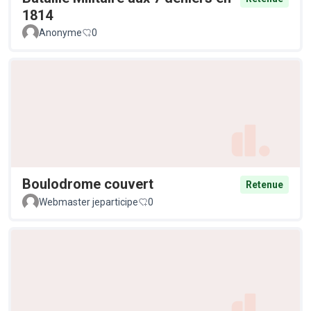
1814
Anonyme
0
Boulodrome couvert
Retenue
Webmaster jeparticipe
0