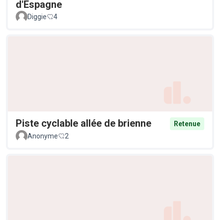
d'Espagne
Diggie
4
Piste cyclable allée de brienne
Retenue
Anonyme
2