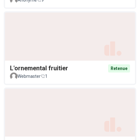
Anonyme
9
L'ornemental fruitier
Retenue
Webmaster
1