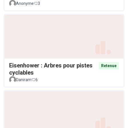
Anonyme
3
Eisenhower : Arbres pour pistes
Retenue
cyclables
Daniram
6