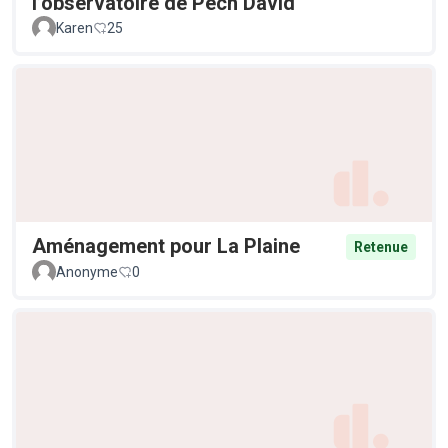
l’observatoire de Pech David
Karen
25
Aménagement pour La Plaine
Retenue
Anonyme
0