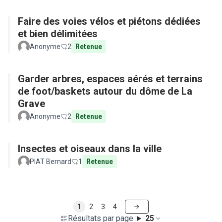
Faire des voies vélos et piétons dédiées
et bien délimitées
Anonyme
2
Retenue
Garder arbres, espaces aérés et terrains
de foot/baskets autour du dôme de La
Grave
Anonyme
2
Retenue
Insectes et oiseaux dans la ville
PIAT Bernard
1
Retenue
1
2
3
4
Résultats par page :
25