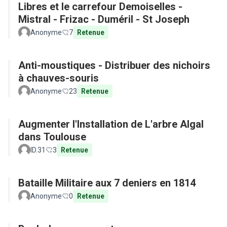
Libres et le carrefour Demoiselles -
Mistral - Frizac - Duméril - St Joseph
Anonyme
7
Retenue
Anti-moustiques - Distribuer des nichoirs
à chauves-souris
Anonyme
23
Retenue
Augmenter l'Installation de L'arbre Algal
dans Toulouse
ID.31
3
Retenue
Bataille Militaire aux 7 deniers en 1814
Anonyme
0
Retenue