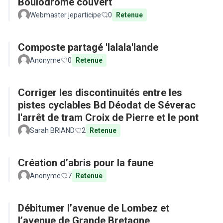
Boulodrome couvert
Webmaster jeparticipe
0
Retenue
Composte partagé 'lalala'lande
Anonyme
0
Retenue
Corriger les discontinuités entre les
pistes cyclables Bd Déodat de Séverac
l'arrêt de tram Croix de Pierre et le pont
Sarah BRIAND
2
Retenue
Création d’abris pour la faune
Anonyme
7
Retenue
Débitumer l’avenue de Lombez et
l’avenue de Grande Bretagne