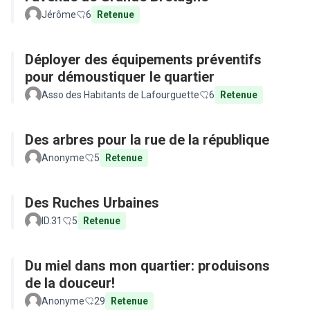
Jérôme
6
Retenue
Déployer des équipements préventifs
pour démoustiquer le quartier
Asso des Habitants de Lafourguette
6
Retenue
Des arbres pour la rue de la république
Anonyme
5
Retenue
Des Ruches Urbaines
ID.31
5
Retenue
Du miel dans mon quartier: produisons
de la douceur!
Anonyme
29
Retenue