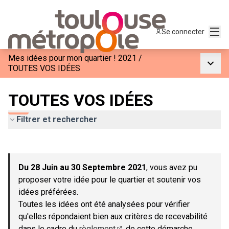
Menu
Se connecter
Mes idées pour mon quartier ! 2021
/
Menu p
TOUTES VOS IDÉES
TOUTES VOS IDÉES
Filtrer et rechercher
Passer la carte
Leaflet
|
©
OpenStreetMap
contributors
L'élément suivant est une carte qui présente les éléments de c
+
Du 28 Juin au 30 Septembre 2021
, vous avez pu
−
proposer votre idée pour le quartier et soutenir vos
idées préférées.
Toutes les idées ont été analysées pour vérifier
qu'elles répondaient bien aux critères de recevabilité
dans le cadre du
règlement
de cette démarche