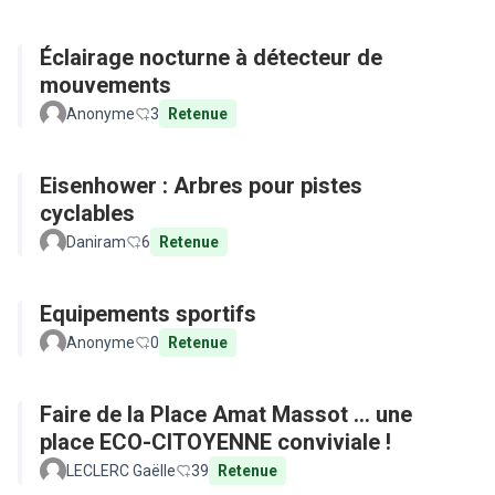
Éclairage nocturne à détecteur de
mouvements
Anonyme
3
Retenue
Eisenhower : Arbres pour pistes
cyclables
Daniram
6
Retenue
Equipements sportifs
Anonyme
0
Retenue
Faire de la Place Amat Massot ... une
place ECO-CITOYENNE conviviale !
LECLERC Gaëlle
39
Retenue