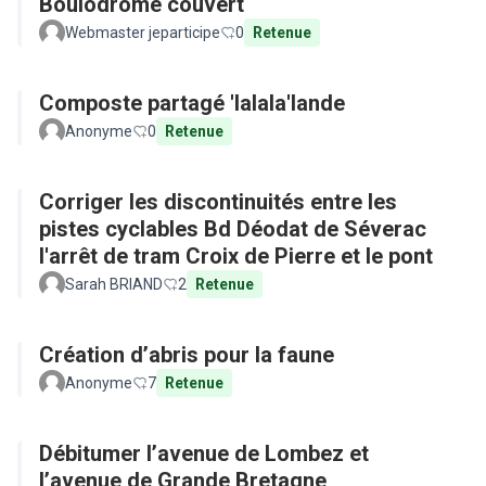
Boulodrome couvert
Webmaster jeparticipe
0
Retenue
Composte partagé 'lalala'lande
Anonyme
0
Retenue
Corriger les discontinuités entre les
pistes cyclables Bd Déodat de Séverac
l'arrêt de tram Croix de Pierre et le pont
Sarah BRIAND
2
Retenue
Création d’abris pour la faune
Anonyme
7
Retenue
Débitumer l’avenue de Lombez et
l’avenue de Grande Bretagne