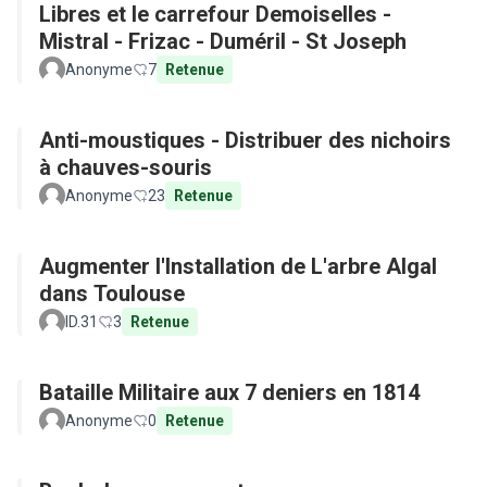
Libres et le carrefour Demoiselles -
Mistral - Frizac - Duméril - St Joseph
Anonyme
7
Retenue
Anti-moustiques - Distribuer des nichoirs
à chauves-souris
Anonyme
23
Retenue
Augmenter l'Installation de L'arbre Algal
dans Toulouse
ID.31
3
Retenue
Bataille Militaire aux 7 deniers en 1814
Anonyme
0
Retenue