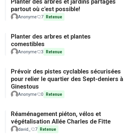
Planter des arbres et jardins partagés
partout où c'est possible!
Anonyme
7
Retenue
Planter des arbres et plantes
comestibles
Anonyme
3
Retenue
Prévoir des pistes cyclables sécurisées
pour relier le quartier des Sept-deniers à
Ginestous
Anonyme
0
Retenue
Réaménagement piéton, vélos et
végétalisation Allée Charles de Fitte
david_
7
Retenue