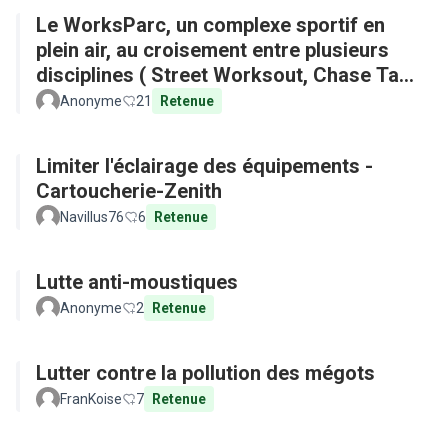
Le WorksParc, un complexe sportif en
plein air, au croisement entre plusieurs
disciplines ( Street Worksout, Chase Tag,
Parkour)
Anonyme
21
Retenue
Limiter l'éclairage des équipements -
Cartoucherie-Zenith
Navillus76
6
Retenue
Lutte anti-moustiques
Anonyme
2
Retenue
Lutter contre la pollution des mégots
FranKoise
7
Retenue