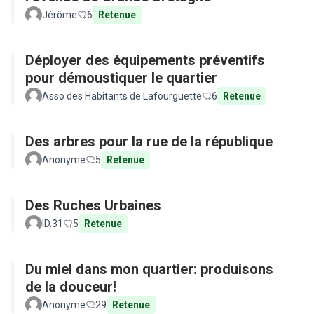
Jérôme
6
Retenue
Déployer des équipements préventifs
pour démoustiquer le quartier
Asso des Habitants de Lafourguette
6
Retenue
Des arbres pour la rue de la république
Anonyme
5
Retenue
Des Ruches Urbaines
ID.31
5
Retenue
Du miel dans mon quartier: produisons
de la douceur!
Anonyme
29
Retenue