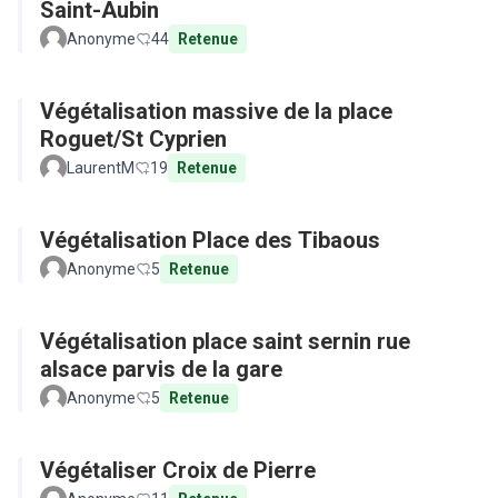
Saint-Aubin
Anonyme
44
Retenue
Végétalisation massive de la place
Roguet/St Cyprien
LaurentM
19
Retenue
Végétalisation Place des Tibaous
Anonyme
5
Retenue
Végétalisation place saint sernin rue
alsace parvis de la gare
Anonyme
5
Retenue
Végétaliser Croix de Pierre