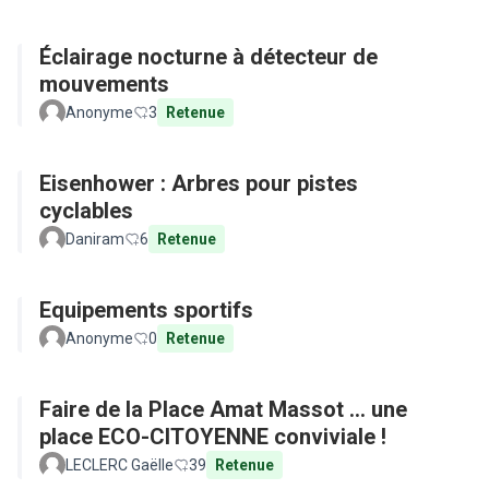
Éclairage nocturne à détecteur de
mouvements
Anonyme
3
Retenue
Eisenhower : Arbres pour pistes
cyclables
Daniram
6
Retenue
Equipements sportifs
Anonyme
0
Retenue
Faire de la Place Amat Massot ... une
place ECO-CITOYENNE conviviale !
LECLERC Gaëlle
39
Retenue