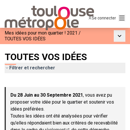
Menu
Se connecter
Mes idées pour mon quartier ! 2021
/
Menu p
TOUTES VOS IDÉES
TOUTES VOS IDÉES
Filtrer et rechercher
Passer la carte
Leaflet
|
©
OpenStreetMap
contributors
L'élément suivant est une carte qui présente les éléments de c
+
Du 28 Juin au 30 Septembre 2021
, vous avez pu
−
proposer votre idée pour le quartier et soutenir vos
idées préférées.
Toutes les idées ont été analysées pour vérifier
qu'elles répondaient bien aux critères de recevabilité
dans le cadre du
règlement
de cette démarche