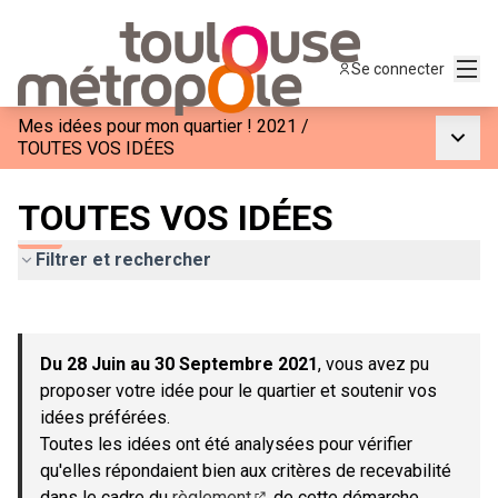
Menu
Se connecter
Mes idées pour mon quartier ! 2021
/
Menu p
TOUTES VOS IDÉES
TOUTES VOS IDÉES
Filtrer et rechercher
Passer la carte
Leaflet
|
©
OpenStreetMap
contributors
L'élément suivant est une carte qui présente les éléments de c
+
Du 28 Juin au 30 Septembre 2021
, vous avez pu
−
proposer votre idée pour le quartier et soutenir vos
idées préférées.
Toutes les idées ont été analysées pour vérifier
qu'elles répondaient bien aux critères de recevabilité
dans le cadre du
règlement
de cette démarche