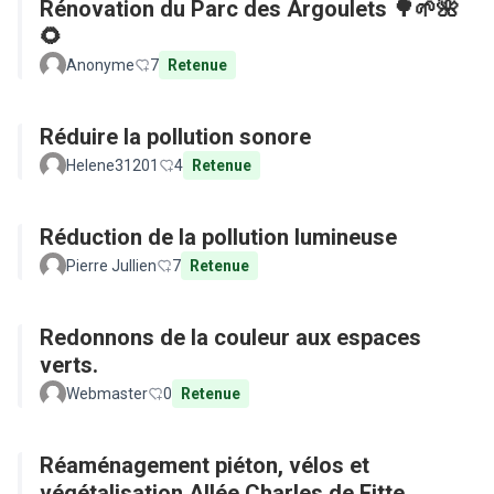
Rénovation du Parc des Argoulets 🌳🌱🌺
🌻
Anonyme
7
Retenue
Réduire la pollution sonore
Helene31201
4
Retenue
Réduction de la pollution lumineuse
Pierre Jullien
7
Retenue
Redonnons de la couleur aux espaces
verts.
Webmaster
0
Retenue
Réaménagement piéton, vélos et
végétalisation Allée Charles de Fitte