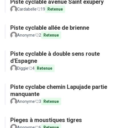
Piste cyclable avenue Saint exupery
Cardabelle
19
Retenue
Piste cyclable allée de brienne
Anonyme
2
Retenue
Piste cyclable à double sens route
d'Espagne
Diggie
4
Retenue
Piste cyclabe chemin Lapujade partie
manquante
Anonyme
3
Retenue
Pieges à moustiques tigres
Anonyme
6
Retenue