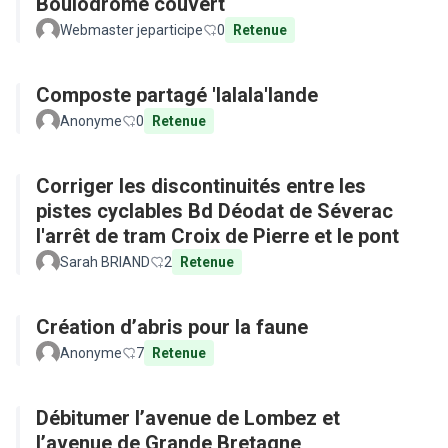
Boulodrome couvert
Webmaster jeparticipe
0
Retenue
Composte partagé 'lalala'lande
Anonyme
0
Retenue
Corriger les discontinuités entre les
pistes cyclables Bd Déodat de Séverac
l'arrêt de tram Croix de Pierre et le pont
Sarah BRIAND
2
Retenue
Création d’abris pour la faune
Anonyme
7
Retenue
Débitumer l’avenue de Lombez et
l’avenue de Grande Bretagne