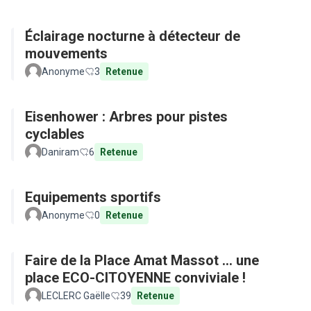
Éclairage nocturne à détecteur de
mouvements
Anonyme
3
Retenue
Eisenhower : Arbres pour pistes
cyclables
Daniram
6
Retenue
Equipements sportifs
Anonyme
0
Retenue
Faire de la Place Amat Massot ... une
place ECO-CITOYENNE conviviale !
LECLERC Gaëlle
39
Retenue