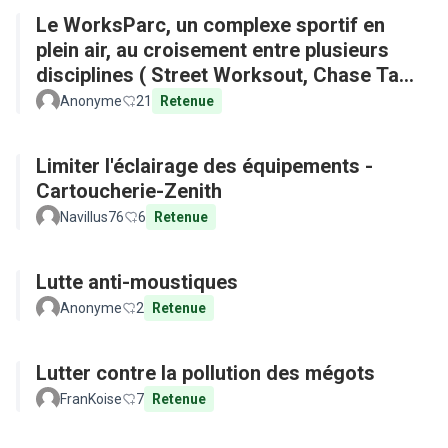
Le WorksParc, un complexe sportif en
plein air, au croisement entre plusieurs
disciplines ( Street Worksout, Chase Tag,
Parkour)
Anonyme
21
Retenue
Limiter l'éclairage des équipements -
Cartoucherie-Zenith
Navillus76
6
Retenue
Lutte anti-moustiques
Anonyme
2
Retenue
Lutter contre la pollution des mégots
FranKoise
7
Retenue