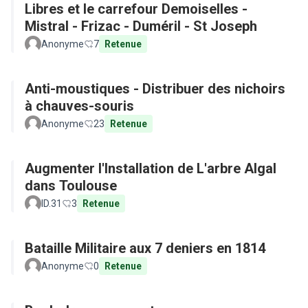
Libres et le carrefour Demoiselles -
Mistral - Frizac - Duméril - St Joseph
Anonyme
7
Retenue
Anti-moustiques - Distribuer des nichoirs
à chauves-souris
Anonyme
23
Retenue
Augmenter l'Installation de L'arbre Algal
dans Toulouse
ID.31
3
Retenue
Bataille Militaire aux 7 deniers en 1814
Anonyme
0
Retenue