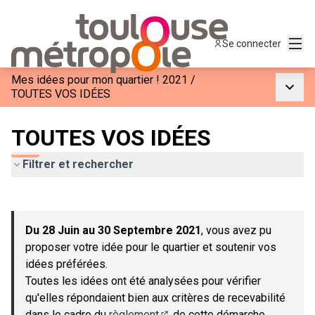
Menu
Se connecter
Mes idées pour mon quartier ! 2021
/
Menu p
TOUTES VOS IDÉES
TOUTES VOS IDÉES
Filtrer et rechercher
Passer la carte
Leaflet
|
©
OpenStreetMap
contributors
L'élément suivant est une carte qui présente les éléments de c
+
Du 28 Juin au 30 Septembre 2021
, vous avez pu
−
proposer votre idée pour le quartier et soutenir vos
idées préférées.
Toutes les idées ont été analysées pour vérifier
qu'elles répondaient bien aux critères de recevabilité
dans le cadre du
règlement
de cette démarche