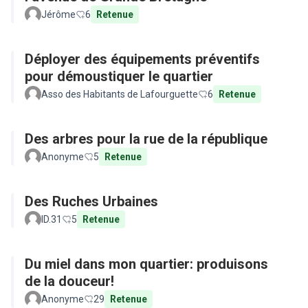
Jérôme
6
Retenue
Déployer des équipements préventifs
pour démoustiquer le quartier
Asso des Habitants de Lafourguette
6
Retenue
Des arbres pour la rue de la république
Anonyme
5
Retenue
Des Ruches Urbaines
ID.31
5
Retenue
Du miel dans mon quartier: produisons
de la douceur!
Anonyme
29
Retenue