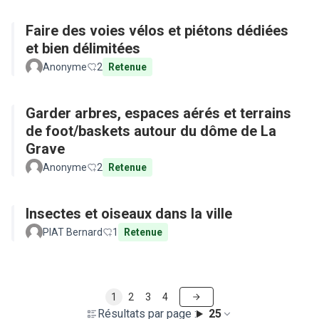
Faire des voies vélos et piétons dédiées
et bien délimitées
Anonyme
2
Retenue
Garder arbres, espaces aérés et terrains
de foot/baskets autour du dôme de La
Grave
Anonyme
2
Retenue
Insectes et oiseaux dans la ville
PIAT Bernard
1
Retenue
1
2
3
4
Résultats par page :
25