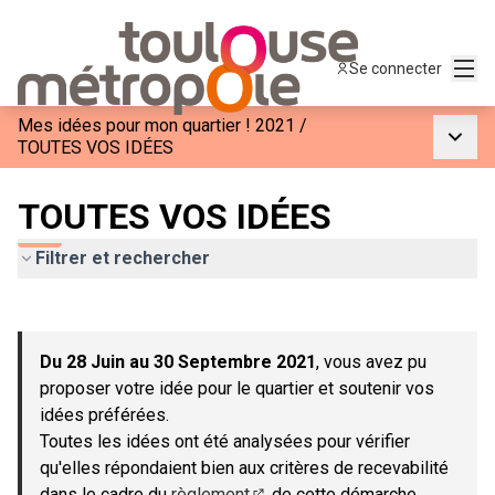
Menu
Se connecter
Mes idées pour mon quartier ! 2021
/
Menu p
TOUTES VOS IDÉES
TOUTES VOS IDÉES
Filtrer et rechercher
Passer la carte
Leaflet
|
©
OpenStreetMap
contributors
L'élément suivant est une carte qui présente les éléments de c
+
Du 28 Juin au 30 Septembre 2021
, vous avez pu
−
proposer votre idée pour le quartier et soutenir vos
idées préférées.
Toutes les idées ont été analysées pour vérifier
qu'elles répondaient bien aux critères de recevabilité
dans le cadre du
règlement
de cette démarche