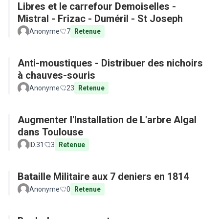
Libres et le carrefour Demoiselles -
Mistral - Frizac - Duméril - St Joseph
Anonyme
7
Retenue
Anti-moustiques - Distribuer des nichoirs
à chauves-souris
Anonyme
23
Retenue
Augmenter l'Installation de L'arbre Algal
dans Toulouse
ID.31
3
Retenue
Bataille Militaire aux 7 deniers en 1814
Anonyme
0
Retenue