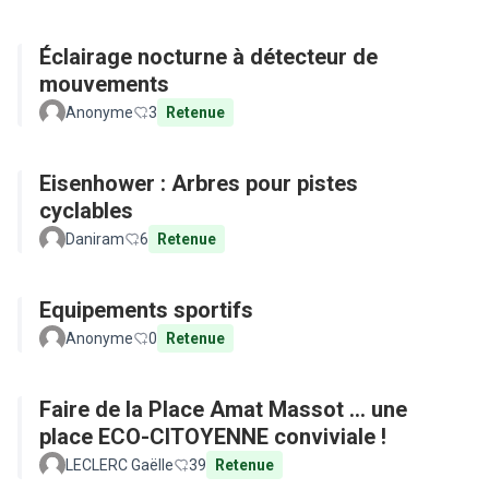
Éclairage nocturne à détecteur de
mouvements
Anonyme
3
Retenue
Eisenhower : Arbres pour pistes
cyclables
Daniram
6
Retenue
Equipements sportifs
Anonyme
0
Retenue
Faire de la Place Amat Massot ... une
place ECO-CITOYENNE conviviale !
LECLERC Gaëlle
39
Retenue