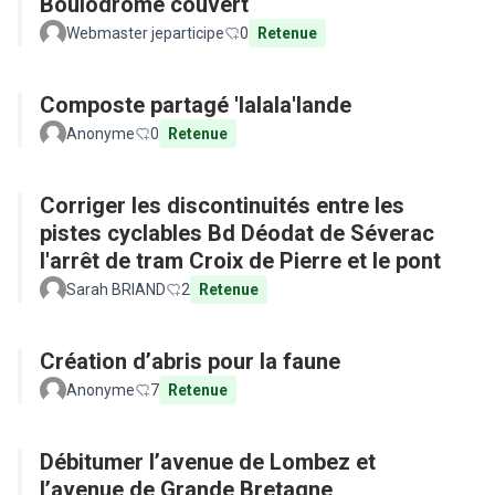
Boulodrome couvert
Webmaster jeparticipe
0
Retenue
Composte partagé 'lalala'lande
Anonyme
0
Retenue
Corriger les discontinuités entre les
pistes cyclables Bd Déodat de Séverac
l'arrêt de tram Croix de Pierre et le pont
Sarah BRIAND
2
Retenue
Création d’abris pour la faune
Anonyme
7
Retenue
Débitumer l’avenue de Lombez et
l’avenue de Grande Bretagne