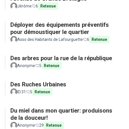
Jérôme
6
Retenue
Déployer des équipements préventifs
pour démoustiquer le quartier
Asso des Habitants de Lafourguette
6
Retenue
Des arbres pour la rue de la république
Anonyme
5
Retenue
Des Ruches Urbaines
ID.31
5
Retenue
Du miel dans mon quartier: produisons
de la douceur!
Anonyme
29
Retenue