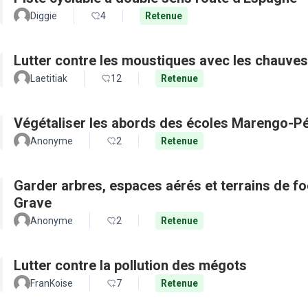
Diggie
4
Retenue
Lutter contre les moustiques avec les chauves
Laetitiak
12
Retenue
Végétaliser les abords des écoles Marengo-Pé
Anonyme
2
Retenue
Garder arbres, espaces aérés et terrains de f
Grave
Anonyme
2
Retenue
Lutter contre la pollution des mégots
FranKoise
7
Retenue