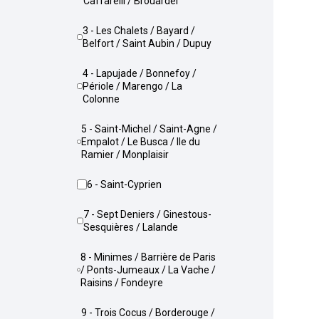
Caffarelli / Brouardel
3 - Les Chalets / Bayard /
Belfort / Saint Aubin / Dupuy
4 - Lapujade / Bonnefoy /
Périole / Marengo / La
Colonne
5 - Saint-Michel / Saint-Agne /
Empalot / Le Busca / Ile du
Ramier / Monplaisir
6 - Saint-Cyprien
7 - Sept Deniers / Ginestous-
Sesquières / Lalande
8 - Minimes / Barrière de Paris
/ Ponts-Jumeaux / La Vache /
Raisins / Fondeyre
9 - Trois Cocus / Borderouge /