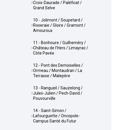
Croix-Daurade / Paléficat /
Grand Selve
10 - Jolimont / Soupetard /
Roseraie / Gloire / Gramont /
Amouroux
11 - Bonhoure / Guilheméry /
Château de l'Hers / Limayrac /
Côte Pavée
12 - Pont des Demoiselles /
Ormeau / Montaudran / La
Terrasse / Malepère
13 - Rangueil / Sauzelong /
Jules-Julien / Pech-David /
Pouvourville
14 - Saint-Simon /
Lafourguette / Oncopole-
Campus Santé du Futur