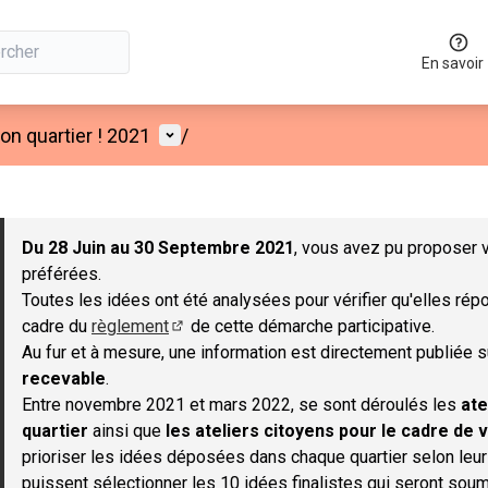
En savoir
Menu utilisateur
n quartier ! 2021
/
 la carte
 suivant est une carte qui présente les éléments de cette page co
Du 28 Juin au 30 Septembre 2021
, vous avez pu proposer v
préférées.
Toutes les idées ont été analysées pour vérifier qu'elles répo
cadre du
règlement
de cette démarche participative.
(S'ouvre dans un nouvel onglet)
Au fur et à mesure, une information est directement publiée 
recevable
.
Entre novembre 2021 et mars 2022, se sont déroulés les
ate
quartier
ainsi que
les ateliers citoyens pour le cadre de v
prioriser les idées déposées dans chaque quartier selon leu
puissent sélectionner les 10 idées finalistes qui seront soum