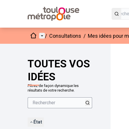
Accueil
Menu principal
/
Consultations
/
Mes idées pour mo
Passer
L'élément
+
−
TOUTES VOS
IDÉES
Filtrez de façon dynamique les
résultats de votre recherche.
État