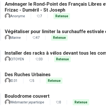
Aménager le Rond-Point des Français Libres et 
Frizac - Duméril - St Joseph
Anonyme
7
Retenue
Végétaliser pour limiter la surchauffe estivale e
Marine
47
Retenue
Installer des racks à vélos devant tous les c
CITOYEN
33
Retenue
Des Ruches Urbaines
ID.31
5
Retenue
Boulodrome couvert
Webmaster jeparticipe
0
Retenue