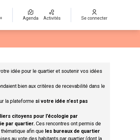
 +
Agenda
Activités
Se connecter
Leaflet
|
©
OpenStreetMap
contributors
mme des points de carte. L'élément peut être utilisé avec un lect
otre idée pour le quartier et soutenir vos idées
ndaient bien aux critères de recevabilité dans le
sur la plateforme
si votre idée n'est pas
liers citoyens pour l’écologie par
ie par quartier.
Ces rencontres ont permis de
r thématique afin que
les bureaux de quartier
ises au vote des habitants par quartier (dont la