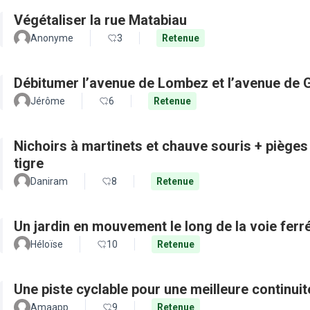
Végétaliser la rue Matabiau
Anonyme
3
Retenue
Débitumer l’avenue de Lombez et l’avenue de
Jérôme
6
Retenue
Nichoirs à martinets et chauve souris + pièges
tigre
Daniram
8
Retenue
Un jardin en mouvement le long de la voie ferré
Héloïse
10
Retenue
Une piste cyclable pour une meilleure continui
Amaapp
9
Retenue