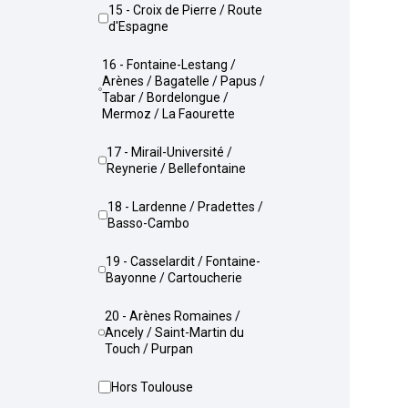
15 - Croix de Pierre / Route
d'Espagne
16 - Fontaine-Lestang /
Arènes / Bagatelle / Papus /
Tabar / Bordelongue /
Mermoz / La Faourette
17 - Mirail-Université /
Reynerie / Bellefontaine
18 - Lardenne / Pradettes /
Basso-Cambo
19 - Casselardit / Fontaine-
Bayonne / Cartoucherie
20 - Arènes Romaines /
Ancely / Saint-Martin du
Touch / Purpan
Hors Toulouse