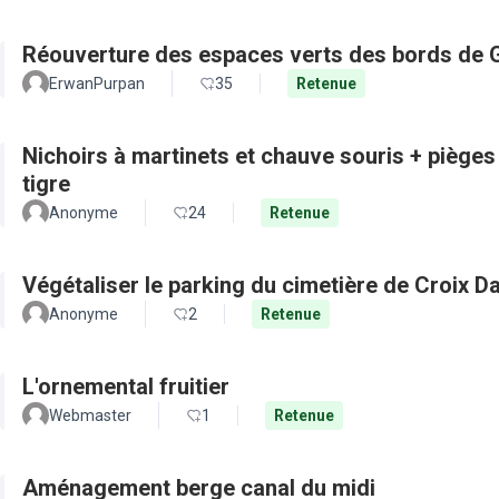
Réouverture des espaces verts des bords de 
ErwanPurpan
35
Retenue
Nichoirs à martinets et chauve souris + pièges
tigre
Anonyme
24
Retenue
Végétaliser le parking du cimetière de Croix D
Anonyme
2
Retenue
L'ornemental fruitier
Webmaster
1
Retenue
Aménagement berge canal du midi