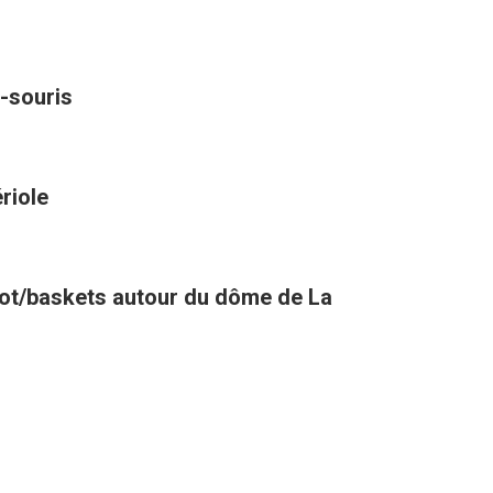
-souris
riole
oot/baskets autour du dôme de La