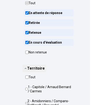
Tout
En attente de réponse
Retirée
Retenue
En cours d'évaluation
Non retenue
Territoire
Tout
1 - Capitole / Arnaud Bernard
/ Carmes
2 - Amidonniers / Compans-