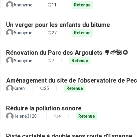
Anonyme
11
Retenue
Un verger pour les enfants du bitume
Anonyme
27
Retenue
Rénovation du Parc des Argoulets 🌳🌱🌺🌻
Anonyme
7
Retenue
Aménagement du site de l’observatoire de Pec
Karen
25
Retenue
Réduire la pollution sonore
Helene31201
4
Retenue
Piste cyclable à double sens route d'Espagne