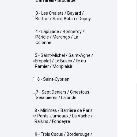
Caffarelli / Brouardel
3 - Les Chalets / Bayard /
Belfort / Saint Aubin / Dupuy
4 - Lapujade / Bonnefoy /
Périole / Marengo / La
Colonne
5 - Saint-Michel / Saint-Agne /
Empalot / Le Busca / Ile du
Ramier / Monplaisir
6 - Saint-Cyprien
7 - Sept Deniers / Ginestous-
Sesquières / Lalande
8 - Minimes / Barrière de Paris
/ Ponts-Jumeaux / La Vache /
Raisins / Fondeyre
9 - Trois Cocus / Borderouge /