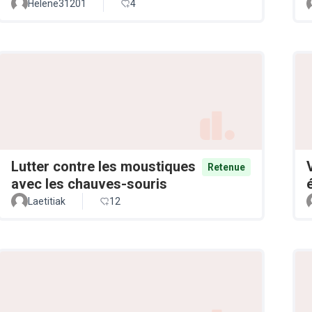
Helene31201
4
Lutter contre les moustiques
Retenue
avec les chauves-souris
Laetitiak
12