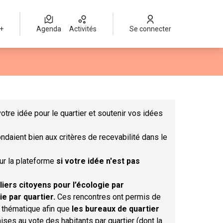
 +
Agenda
Activités
Se connecter
Leaflet
|
©
OpenStreetMap
contributors
mme des points de carte. L'élément peut être utilisé avec un lect
otre idée pour le quartier et soutenir vos idées
ndaient bien aux critères de recevabilité dans le
sur la plateforme
si votre idée n'est pas
liers citoyens pour l’écologie par
ie par quartier.
Ces rencontres ont permis de
r thématique afin que
les bureaux de quartier
ises au vote des habitants par quartier (dont la