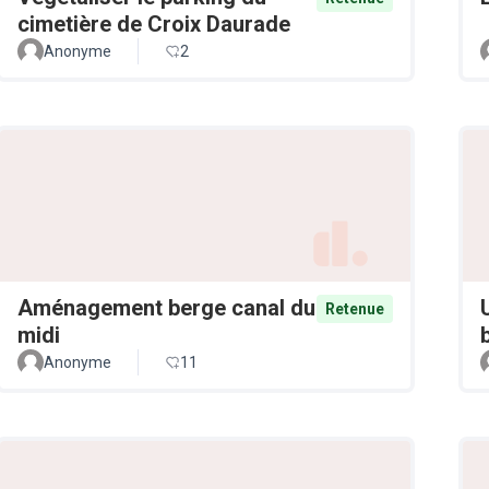
cimetière de Croix Daurade
Anonyme
2
Aménagement berge canal du
Retenue
midi
Anonyme
11