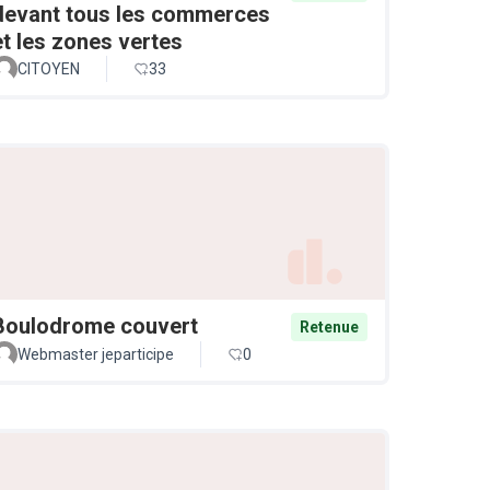
devant tous les commerces
et les zones vertes
CITOYEN
33
Boulodrome couvert
Retenue
Webmaster jeparticipe
0