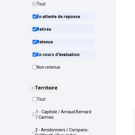
Tout
En attente de réponse
Retirée
Retenue
En cours d'évaluation
Non retenue
Territoire
Tout
1 - Capitole / Arnaud Bernard
/ Carmes
2 - Amidonniers / Compans-