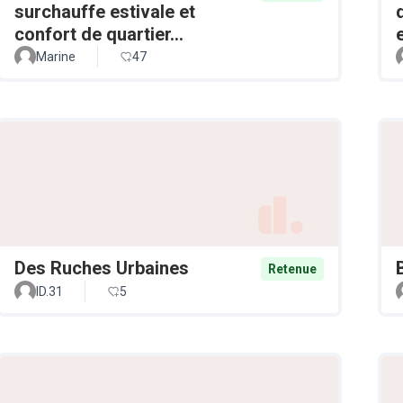
surchauffe estivale et
confort de quartier...
Marine
47
Des Ruches Urbaines
Retenue
ID.31
5