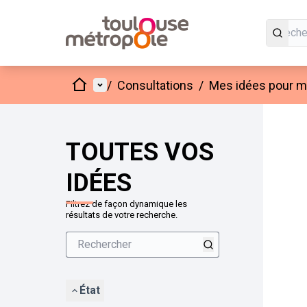
Accueil
Menu principal
/
Consultations
/
Mes idées pour mo
Passer
L'élément
+
−
TOUTES VOS
IDÉES
Filtrez de façon dynamique les
résultats de votre recherche.
État