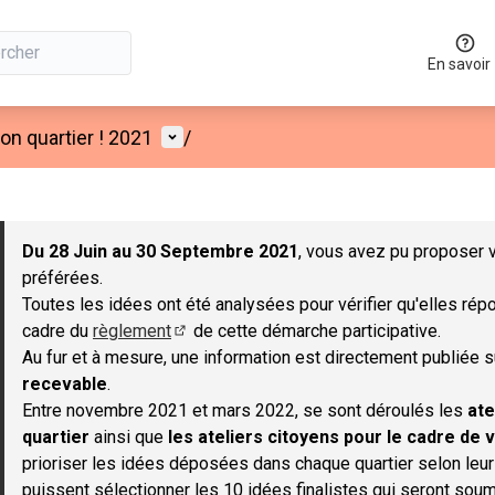
En savoir
Menu utilisateur
n quartier ! 2021
/
 la carte
 suivant est une carte qui présente les éléments de cette page co
Du 28 Juin au 30 Septembre 2021
, vous avez pu proposer v
préférées.
Toutes les idées ont été analysées pour vérifier qu'elles répo
cadre du
règlement
de cette démarche participative.
(S'ouvre dans un nouvel onglet)
Au fur et à mesure, une information est directement publiée 
recevable
.
Entre novembre 2021 et mars 2022, se sont déroulés les
ate
quartier
ainsi que
les ateliers citoyens pour le cadre de v
prioriser les idées déposées dans chaque quartier selon leu
puissent sélectionner les 10 idées finalistes qui seront soum