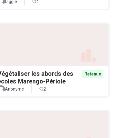
Diggie
4
Végétaliser les abords des
Retenue
écoles Marengo-Périole
Anonyme
2