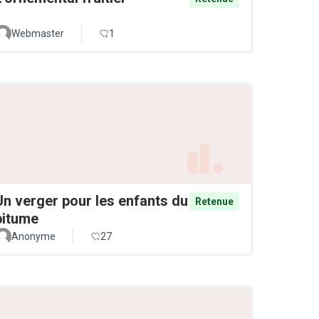
Webmaster
1
Un verger pour les enfants du
Retenue
bitume
Anonyme
27