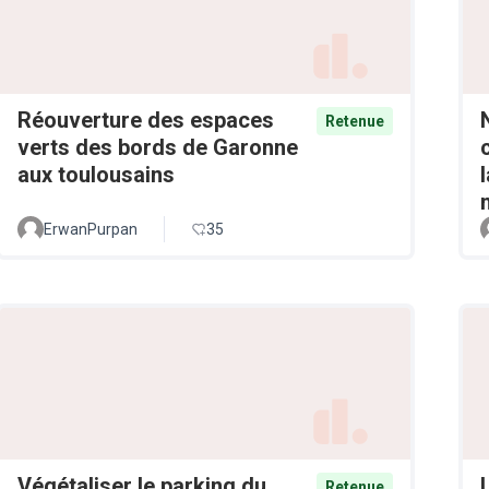
Réouverture des espaces
Retenue
verts des bords de Garonne
aux toulousains
ErwanPurpan
35
Végétaliser le parking du
Retenue