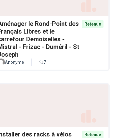
Aménager le Rond-Point des
Retenue
Français Libres et le
carrefour Demoiselles -
Mistral - Frizac - Duméril - St
Joseph
Anonyme
7
Installer des racks à vélos
Retenue