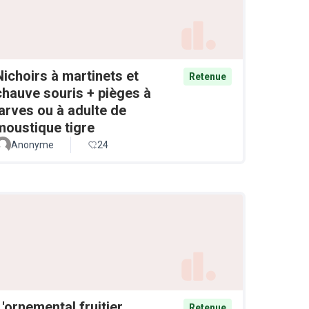
Nichoirs à martinets et
Retenue
chauve souris + pièges à
larves ou à adulte de
moustique tigre
Anonyme
24
L'ornemental fruitier
Retenue