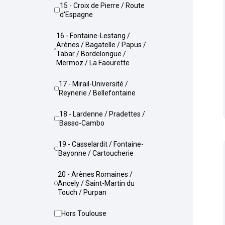
15 - Croix de Pierre / Route
d'Espagne
16 - Fontaine-Lestang /
Arènes / Bagatelle / Papus /
Tabar / Bordelongue /
Mermoz / La Faourette
17 - Mirail-Université /
Reynerie / Bellefontaine
18 - Lardenne / Pradettes /
Basso-Cambo
19 - Casselardit / Fontaine-
Bayonne / Cartoucherie
20 - Arènes Romaines /
Ancely / Saint-Martin du
Touch / Purpan
Hors Toulouse