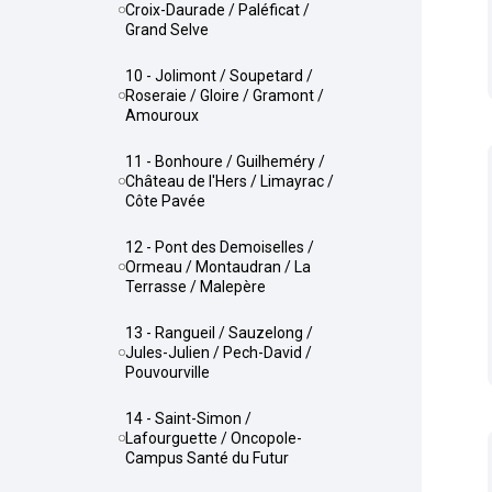
Croix-Daurade / Paléficat /
Grand Selve
10 - Jolimont / Soupetard /
Roseraie / Gloire / Gramont /
Amouroux
11 - Bonhoure / Guilheméry /
Château de l'Hers / Limayrac /
Côte Pavée
12 - Pont des Demoiselles /
Ormeau / Montaudran / La
Terrasse / Malepère
13 - Rangueil / Sauzelong /
Jules-Julien / Pech-David /
Pouvourville
14 - Saint-Simon /
Lafourguette / Oncopole-
Campus Santé du Futur