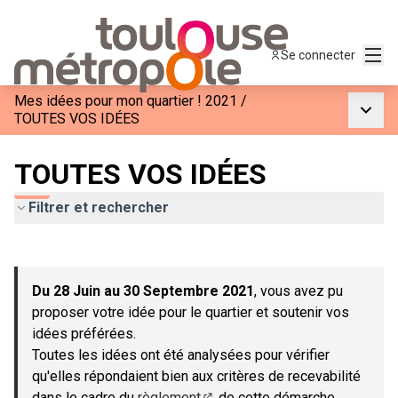
Menu
Se connecter
Mes idées pour mon quartier ! 2021
/
Menu p
TOUTES VOS IDÉES
TOUTES VOS IDÉES
Filtrer et rechercher
Passer la carte
Leaflet
|
©
OpenStreetMap
contributors
L'élément suivant est une carte qui présente les éléments de c
+
Du 28 Juin au 30 Septembre 2021
, vous avez pu
−
proposer votre idée pour le quartier et soutenir vos
idées préférées.
Toutes les idées ont été analysées pour vérifier
qu'elles répondaient bien aux critères de recevabilité
dans le cadre du
règlement
de cette démarche