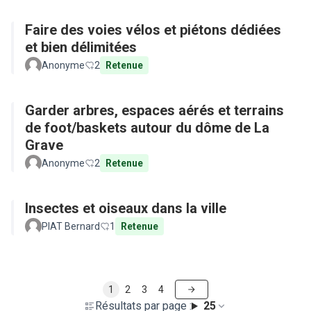
Faire des voies vélos et piétons dédiées
et bien délimitées
Anonyme
2
Retenue
Garder arbres, espaces aérés et terrains
de foot/baskets autour du dôme de La
Grave
Anonyme
2
Retenue
Insectes et oiseaux dans la ville
PIAT Bernard
1
Retenue
1
2
3
4
Résultats par page :
25