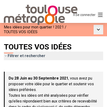
Menu
Se connecter
Mes idées pour mon quartier ! 2021
/
Menu p
TOUTES VOS IDÉES
TOUTES VOS IDÉES
Filtrer et rechercher
Passer la carte
Leaflet
|
©
OpenStreetMap
contributors
L'élément suivant est une carte qui présente les éléments de c
+
Du 28 Juin au 30 Septembre 2021
, vous avez pu
−
proposer votre idée pour le quartier et soutenir vos
idées préférées.
Toutes les idées ont été analysées pour vérifier
qu'elles répondaient bien aux critères de recevabilité
dans le cadre du
règlement
de cette démarche