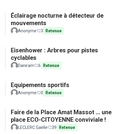
Éclairage nocturne à détecteur de
mouvements
Anonyme
3
Retenue
Eisenhower : Arbres pour pistes
cyclables
Daniram
6
Retenue
Equipements sportifs
Anonyme
0
Retenue
Faire de la Place Amat Massot ... une
place ECO-CITOYENNE conviviale !
LECLERC Gaëlle
39
Retenue