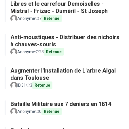
Libres et le carrefour Demoiselles -
Mistral - Frizac - Duméril - St Joseph
Anonyme
7
Retenue
Anti-moustiques - Distribuer des nichoirs
à chauves-souris
Anonyme
23
Retenue
Augmenter l'Installation de L'arbre Algal
dans Toulouse
ID.31
3
Retenue
Bataille Militaire aux 7 deniers en 1814
Anonyme
0
Retenue