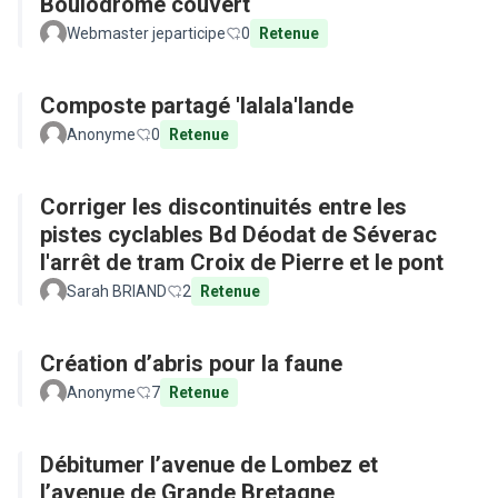
Boulodrome couvert
Webmaster jeparticipe
0
Retenue
Composte partagé 'lalala'lande
Anonyme
0
Retenue
Corriger les discontinuités entre les
pistes cyclables Bd Déodat de Séverac
l'arrêt de tram Croix de Pierre et le pont
Sarah BRIAND
2
Retenue
Création d’abris pour la faune
Anonyme
7
Retenue
Débitumer l’avenue de Lombez et
l’avenue de Grande Bretagne