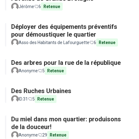
Jérôme
6
Retenue
Déployer des équipements préventifs
pour démoustiquer le quartier
Asso des Habitants de Lafourguette
6
Retenue
Des arbres pour la rue de la république
Anonyme
5
Retenue
Des Ruches Urbaines
ID.31
5
Retenue
Du miel dans mon quartier: produisons
de la douceur!
Anonyme
29
Retenue