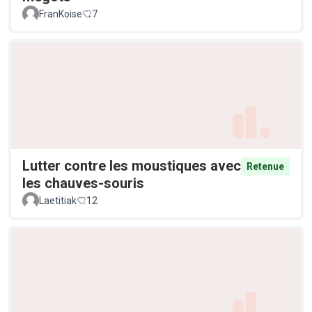
FranKoise
7
Lutter contre les moustiques avec
Retenue
les chauves-souris
Laetitiak
12