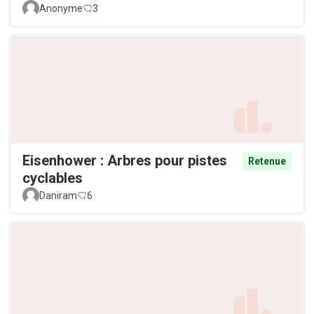
Anonyme
3
Eisenhower : Arbres pour pistes
Retenue
cyclables
Daniram
6