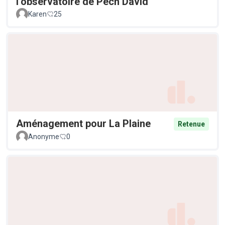
l’observatoire de Pech David
Karen
25
Aménagement pour La Plaine
Retenue
Anonyme
0