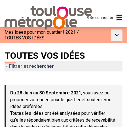
Menu
Se connecter
Mes idées pour mon quartier ! 2021
/
Menu p
TOUTES VOS IDÉES
TOUTES VOS IDÉES
Filtrer et rechercher
Passer la carte
Leaflet
|
©
OpenStreetMap
contributors
L'élément suivant est une carte qui présente les éléments de c
+
Du 28 Juin au 30 Septembre 2021
, vous avez pu
−
proposer votre idée pour le quartier et soutenir vos
idées préférées.
Toutes les idées ont été analysées pour vérifier
qu'elles répondaient bien aux critères de recevabilité
dans le cadre du
règlement
de cette démarche