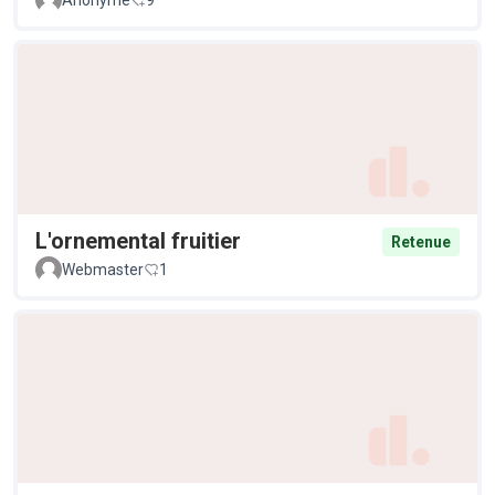
Anonyme
9
L'ornemental fruitier
Retenue
Webmaster
1