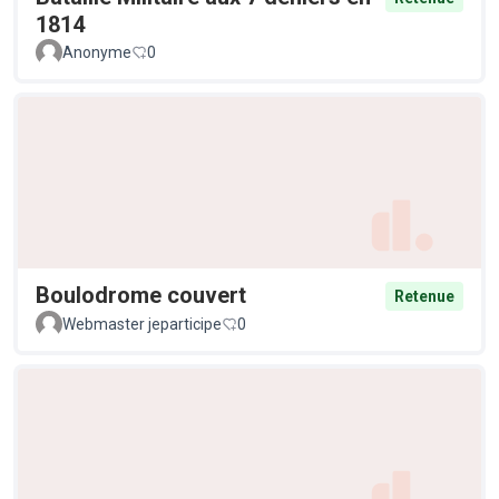
1814
Anonyme
0
Boulodrome couvert
Retenue
Webmaster jeparticipe
0