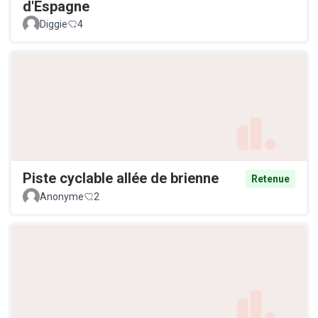
d'Espagne
Diggie
4
Piste cyclable allée de brienne
Retenue
Anonyme
2