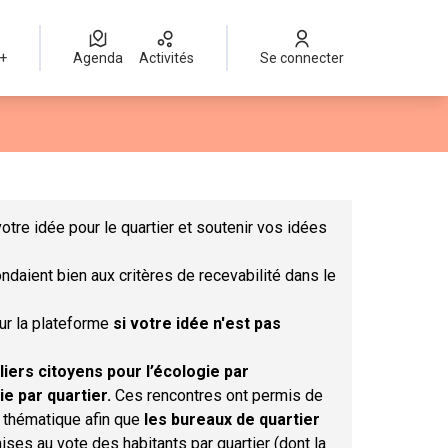
 +
Agenda
Activités
Se connecter
Leaflet
|
©
OpenStreetMap
contributors
mme des points de carte. L'élément peut être utilisé avec un lect
otre idée pour le quartier et soutenir vos idées
ndaient bien aux critères de recevabilité dans le
sur la plateforme
si votre idée n'est pas
liers citoyens pour l’écologie par
ie par quartier.
Ces rencontres ont permis de
r thématique afin que
les bureaux de quartier
ises au vote des habitants par quartier (dont la