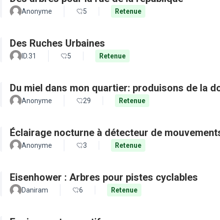
Anonyme
5
Retenue
Des Ruches Urbaines
ID.31
5
Retenue
Du miel dans mon quartier: produisons de la d
Anonyme
29
Retenue
Éclairage nocturne à détecteur de mouvement
Anonyme
3
Retenue
Eisenhower : Arbres pour pistes cyclables
Daniram
6
Retenue