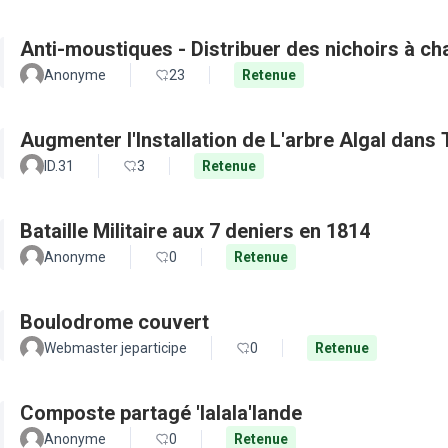
Anti-moustiques - Distribuer des nichoirs à c
Anonyme
23
Retenue
Augmenter l'Installation de L'arbre Algal dans
ID.31
3
Retenue
Bataille Militaire aux 7 deniers en 1814
Anonyme
0
Retenue
Boulodrome couvert
Webmaster jeparticipe
0
Retenue
Composte partagé 'lalala'lande
Anonyme
0
Retenue