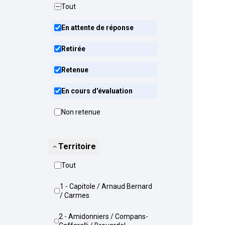
Tout
En attente de réponse
Retirée
Retenue
En cours d'évaluation
Non retenue
Territoire
Tout
1 - Capitole / Arnaud Bernard
/ Carmes
2 - Amidonniers / Compans-