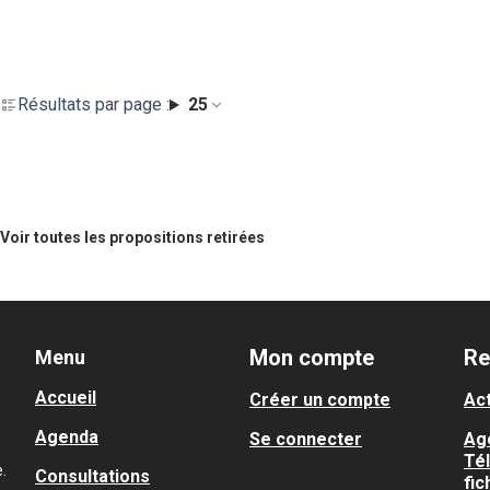
Résultats par page :
25
Voir toutes les propositions retirées
Mon compte
Re
Menu
Accueil
Créer un compte
Act
Agenda
Se connecter
Ag
Té
.
Consultations
fic