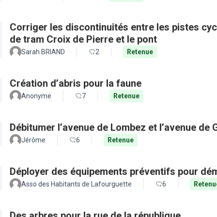
Corriger les discontinuités entre les pistes cy
de tram Croix de Pierre et le pont
Sarah BRIAND
2
Retenue
Création d’abris pour la faune
Anonyme
7
Retenue
Débitumer l’avenue de Lombez et l’avenue de
Jérôme
6
Retenue
Déployer des équipements préventifs pour dém
Asso des Habitants de Lafourguette
6
Retenu
Des arbres pour la rue de la république