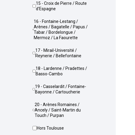
15 - Croix de Pierre / Route
d'Espagne
16 - Fontaine-Lestang /
Arènes / Bagatelle / Papus /
Tabar / Bordelongue /
Mermoz / La Faourette
17 - Mirail-Université /
Reynerie / Bellefontaine
18 - Lardenne / Pradettes /
Basso-Cambo
19 - Casselardit / Fontaine-
Bayonne / Cartoucherie
20 - Arènes Romaines /
Ancely / Saint-Martin du
Touch / Purpan
Hors Toulouse