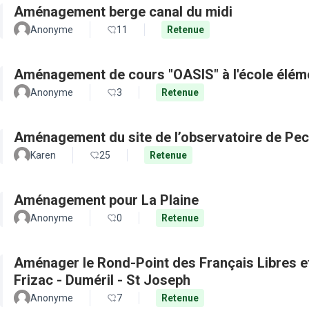
Aménagement berge canal du midi
Anonyme
11
Retenue
Aménagement de cours "OASIS" à l'école élém
Anonyme
3
Retenue
Aménagement du site de l’observatoire de Pec
Karen
25
Retenue
Aménagement pour La Plaine
Anonyme
0
Retenue
Aménager le Rond-Point des Français Libres et 
Frizac - Duméril - St Joseph
Anonyme
7
Retenue