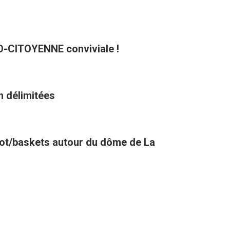
CO-CITOYENNE conviviale !
n délimitées
oot/baskets autour du dôme de La