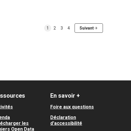
1
2
3
4
Suivant
ssources
En savoir +
ivités
Foire aux questions
enda
Déclaration
lécharger les
d'accessibilité
hiers Open Data