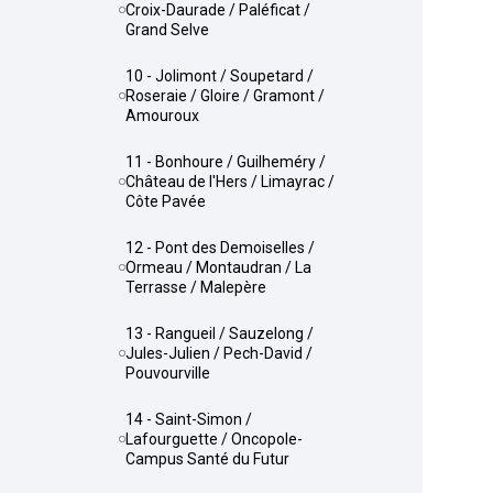
Croix-Daurade / Paléficat /
Grand Selve
10 - Jolimont / Soupetard /
Roseraie / Gloire / Gramont /
Amouroux
11 - Bonhoure / Guilheméry /
Château de l'Hers / Limayrac /
Côte Pavée
12 - Pont des Demoiselles /
Ormeau / Montaudran / La
Terrasse / Malepère
13 - Rangueil / Sauzelong /
Jules-Julien / Pech-David /
Pouvourville
14 - Saint-Simon /
Lafourguette / Oncopole-
Campus Santé du Futur