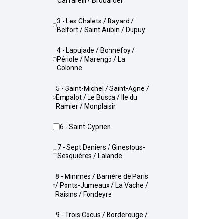
Caffarelli / Brouardel
3 - Les Chalets / Bayard /
Belfort / Saint Aubin / Dupuy
4 - Lapujade / Bonnefoy /
Périole / Marengo / La
Colonne
5 - Saint-Michel / Saint-Agne /
Empalot / Le Busca / Ile du
Ramier / Monplaisir
6 - Saint-Cyprien
7 - Sept Deniers / Ginestous-
Sesquières / Lalande
8 - Minimes / Barrière de Paris
/ Ponts-Jumeaux / La Vache /
Raisins / Fondeyre
9 - Trois Cocus / Borderouge /