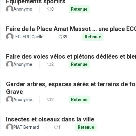
Equipements sportifs
Anonyme
0
Retenue
Faire de la Place Amat Massot ... une place E
LECLERC Gaëlle
39
Retenue
Faire des voies vélos et piétons dédiées et bie
Anonyme
2
Retenue
Garder arbres, espaces aérés et terrains de f
Grave
Anonyme
2
Retenue
Insectes et oiseaux dans la ville
PIAT Bernard
1
Retenue