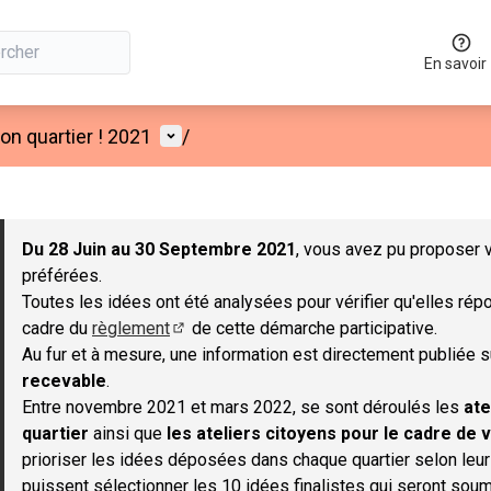
En savoir
Menu utilisateur
n quartier ! 2021
/
 la carte
 suivant est une carte qui présente les éléments de cette page co
Du 28 Juin au 30 Septembre 2021
, vous avez pu proposer v
préférées.
Toutes les idées ont été analysées pour vérifier qu'elles répo
cadre du
règlement
de cette démarche participative.
(S'ouvre dans un nouvel onglet)
Au fur et à mesure, une information est directement publiée 
recevable
.
Entre novembre 2021 et mars 2022, se sont déroulés les
ate
quartier
ainsi que
les ateliers citoyens pour le cadre de v
prioriser les idées déposées dans chaque quartier selon leu
puissent sélectionner les 10 idées finalistes qui seront soum