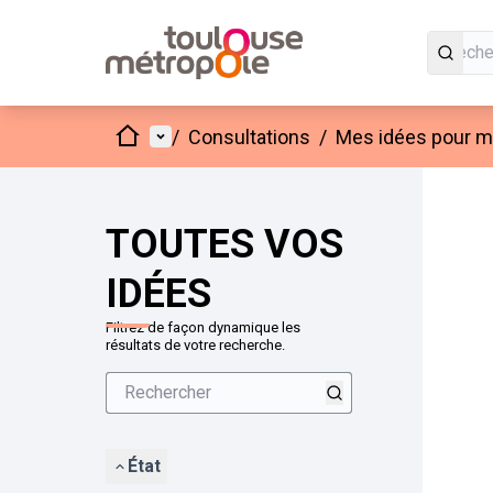
Accueil
Menu principal
/
Consultations
/
Mes idées pour mo
Passer
L'élément
+
−
TOUTES VOS
IDÉES
Filtrez de façon dynamique les
résultats de votre recherche.
État