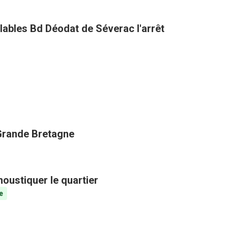
clables Bd Déodat de Séverac l'arrêt
 Grande Bretagne
oustiquer le quartier
e