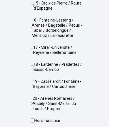
15 - Croix de Pierre / Route
d'Espagne
16 - Fontaine-Lestang /
Arènes / Bagatelle / Papus /
Tabar / Bordelongue /
Mermoz / La Faourette
17 - Mirail-Université /
Reynerie / Bellefontaine
18 - Lardenne / Pradettes /
Basso-Cambo
19 - Casselardit / Fontaine-
Bayonne / Cartoucherie
20 - Arènes Romaines /
Ancely / Saint-Martin du
Touch / Purpan
Hors Toulouse