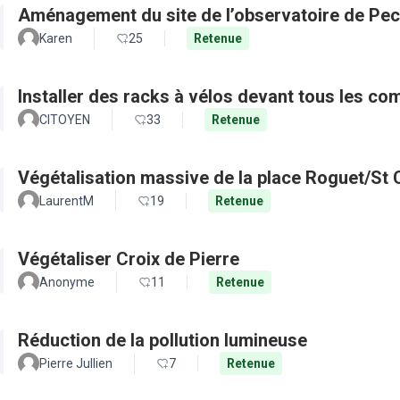
Aménagement du site de l’observatoire de Pec
Karen
25
Retenue
Installer des racks à vélos devant tous les c
CITOYEN
33
Retenue
Végétalisation massive de la place Roguet/St 
LaurentM
19
Retenue
Végétaliser Croix de Pierre
Anonyme
11
Retenue
Réduction de la pollution lumineuse
Pierre Jullien
7
Retenue