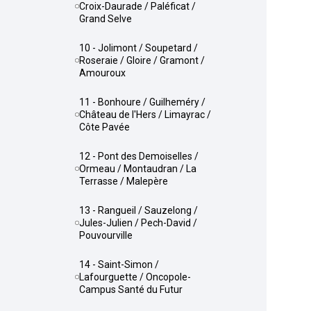
Croix-Daurade / Paléficat /
Grand Selve
10 - Jolimont / Soupetard /
Roseraie / Gloire / Gramont /
Amouroux
11 - Bonhoure / Guilheméry /
Château de l'Hers / Limayrac /
Côte Pavée
12 - Pont des Demoiselles /
Ormeau / Montaudran / La
Terrasse / Malepère
13 - Rangueil / Sauzelong /
Jules-Julien / Pech-David /
Pouvourville
14 - Saint-Simon /
Lafourguette / Oncopole-
Campus Santé du Futur