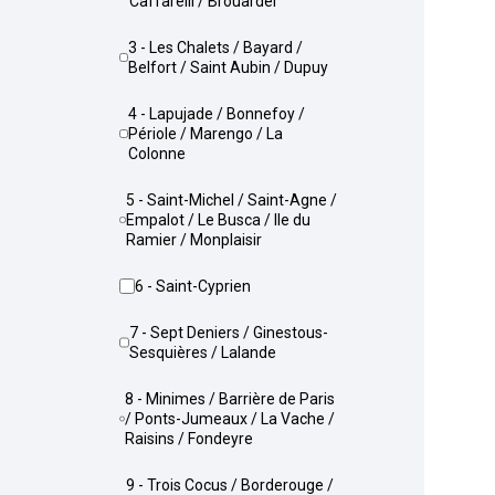
Caffarelli / Brouardel
3 - Les Chalets / Bayard /
Belfort / Saint Aubin / Dupuy
4 - Lapujade / Bonnefoy /
Périole / Marengo / La
Colonne
5 - Saint-Michel / Saint-Agne /
Empalot / Le Busca / Ile du
Ramier / Monplaisir
6 - Saint-Cyprien
7 - Sept Deniers / Ginestous-
Sesquières / Lalande
8 - Minimes / Barrière de Paris
/ Ponts-Jumeaux / La Vache /
Raisins / Fondeyre
9 - Trois Cocus / Borderouge /