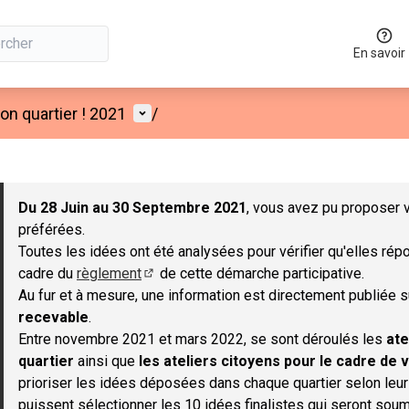
En savoir
Menu utilisateur
n quartier ! 2021
/
 la carte
 suivant est une carte qui présente les éléments de cette page co
Du 28 Juin au 30 Septembre 2021
, vous avez pu proposer v
préférées.
Toutes les idées ont été analysées pour vérifier qu'elles répo
cadre du
règlement
de cette démarche participative.
(S'ouvre dans un nouvel onglet)
Au fur et à mesure, une information est directement publiée 
recevable
.
Entre novembre 2021 et mars 2022, se sont déroulés les
ate
quartier
ainsi que
les ateliers citoyens pour le cadre de v
prioriser les idées déposées dans chaque quartier selon leu
puissent sélectionner les 10 idées finalistes qui seront soum