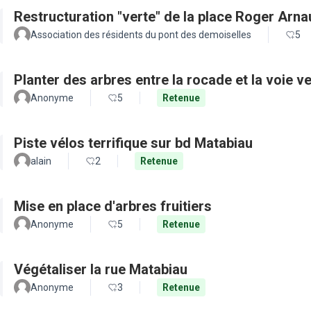
Restructuration "verte" de la place Roger Arn
Association des résidents du pont des demoiselles
5
Planter des arbres entre la rocade et la voie ve
Anonyme
5
Retenue
Piste vélos terrifique sur bd Matabiau
alain
2
Retenue
Mise en place d'arbres fruitiers
Anonyme
5
Retenue
Végétaliser la rue Matabiau
Anonyme
3
Retenue