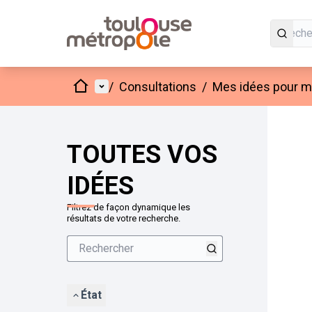
Accueil
Menu principal
/
Consultations
/
Mes idées pour mo
Passer
L'élément
+
−
TOUTES VOS
IDÉES
Filtrez de façon dynamique les
résultats de votre recherche.
État