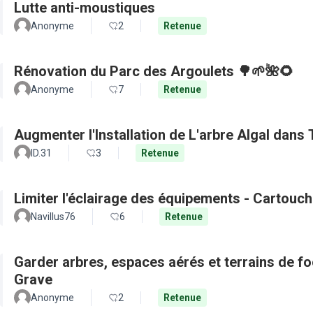
Lutte anti-moustiques
Anonyme
2
Retenue
Rénovation du Parc des Argoulets 🌳🌱🌺🌻
Anonyme
7
Retenue
Augmenter l'Installation de L'arbre Algal dans
ID.31
3
Retenue
Limiter l'éclairage des équipements - Cartouch
Navillus76
6
Retenue
Garder arbres, espaces aérés et terrains de f
Grave
Anonyme
2
Retenue