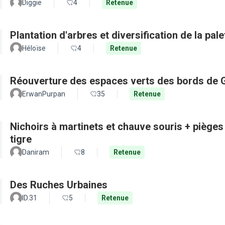
Diggie
4
Retenue
Plantation d'arbres et diversification de la pal
Héloïse
4
Retenue
Réouverture des espaces verts des bords de 
ErwanPurpan
35
Retenue
Nichoirs à martinets et chauve souris + pièges
tigre
Daniram
8
Retenue
Des Ruches Urbaines
ID.31
5
Retenue