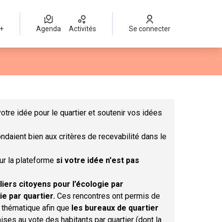
 +
Agenda
Activités
Se connecter
Leaflet
|
©
OpenStreetMap
contributors
mme des points de carte. L'élément peut être utilisé avec un lect
otre idée pour le quartier et soutenir vos idées
ndaient bien aux critères de recevabilité dans le
sur la plateforme
si votre idée n'est pas
liers citoyens pour l’écologie par
ie par quartier.
Ces rencontres ont permis de
r thématique afin que
les bureaux de quartier
ises au vote des habitants par quartier (dont la