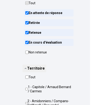
Tout
En attente de réponse
Retirée
Retenue
En cours d'évaluation
Non retenue
Territoire
Tout
1 - Capitole / Arnaud Bernard
/ Carmes
2 - Amidonniers / Compans-