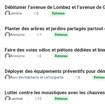
Débitumer l’avenue de Lombez et l’avenue de
Jérôme
6
Retenue
Planter des arbres et jardins partagés partout 
Anonyme
7
Retenue
Faire des voies vélos et piétons dédiées et bie
Anonyme
2
Retenue
Déployer des équipements préventifs pour dém
Asso des Habitants de Lafourguette
6
Retenu
Lutter contre les moustiques avec les chauves
Laetitiak
12
Retenue