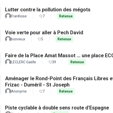
Lutter contre la pollution des mégots
FranKoise
7
Retenue
Voie verte pour aller à Pech David
bosvieux
5
Retenue
Faire de la Place Amat Massot ... une place E
LECLERC Gaëlle
39
Retenue
Aménager le Rond-Point des Français Libres et 
Frizac - Duméril - St Joseph
Anonyme
7
Retenue
Piste cyclable à double sens route d'Espagne