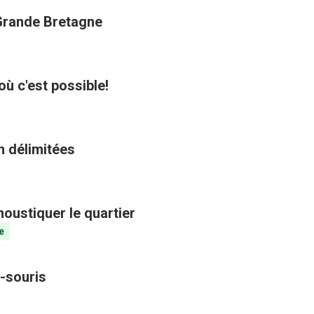
 Grande Bretagne
où c'est possible!
n délimitées
oustiquer le quartier
e
-souris