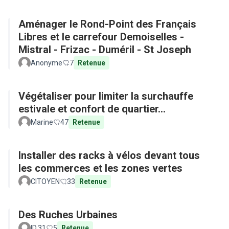
Aménager le Rond-Point des Français
Libres et le carrefour Demoiselles -
Mistral - Frizac - Duméril - St Joseph
Anonyme
7
Retenue
Végétaliser pour limiter la surchauffe
estivale et confort de quartier...
Marine
47
Retenue
Installer des racks à vélos devant tous
les commerces et les zones vertes
CITOYEN
33
Retenue
Des Ruches Urbaines
ID.31
5
Retenue