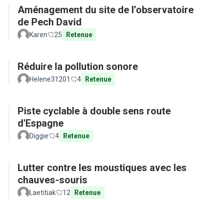
Aménagement du site de l’observatoire
de Pech David
Karen
25
Retenue
Réduire la pollution sonore
Helene31201
4
Retenue
Piste cyclable à double sens route
d'Espagne
Diggie
4
Retenue
Lutter contre les moustiques avec les
chauves-souris
Laetitiak
12
Retenue