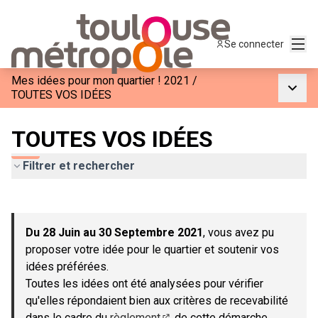
Menu
Se connecter
Mes idées pour mon quartier ! 2021
/
Menu p
TOUTES VOS IDÉES
TOUTES VOS IDÉES
Filtrer et rechercher
Passer la carte
Leaflet
|
©
OpenStreetMap
contributors
L'élément suivant est une carte qui présente les éléments de c
+
Du 28 Juin au 30 Septembre 2021
, vous avez pu
−
proposer votre idée pour le quartier et soutenir vos
idées préférées.
Toutes les idées ont été analysées pour vérifier
qu'elles répondaient bien aux critères de recevabilité
dans le cadre du
règlement
de cette démarche