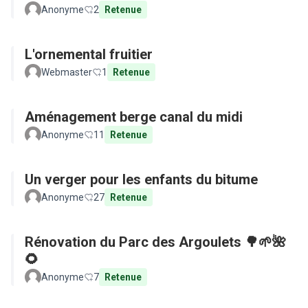
Anonyme
2
Retenue
L'ornemental fruitier
Webmaster
1
Retenue
Aménagement berge canal du midi
Anonyme
11
Retenue
Un verger pour les enfants du bitume
Anonyme
27
Retenue
Rénovation du Parc des Argoulets 🌳🌱🌺
🌻
Anonyme
7
Retenue