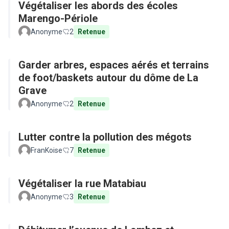
Végétaliser les abords des écoles
Marengo-Périole
Anonyme
2
Retenue
Garder arbres, espaces aérés et terrains
de foot/baskets autour du dôme de La
Grave
Anonyme
2
Retenue
Lutter contre la pollution des mégots
FranKoise
7
Retenue
Végétaliser la rue Matabiau
Anonyme
3
Retenue