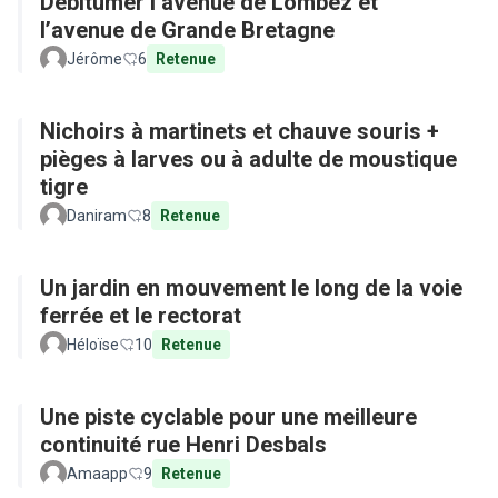
Débitumer l’avenue de Lombez et
l’avenue de Grande Bretagne
Jérôme
6
Retenue
Nichoirs à martinets et chauve souris +
pièges à larves ou à adulte de moustique
tigre
Daniram
8
Retenue
Un jardin en mouvement le long de la voie
ferrée et le rectorat
Héloïse
10
Retenue
Une piste cyclable pour une meilleure
continuité rue Henri Desbals
Amaapp
9
Retenue