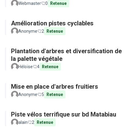
Webmaster
0
Retenue
Amélioration pistes cyclables
Anonyme
2
Retenue
Plantation d'arbres et diversification de
la palette végétale
Héloïse
4
Retenue
Mise en place d'arbres fruitiers
Anonyme
5
Retenue
Piste vélos terrifique sur bd Matabiau
alain
2
Retenue