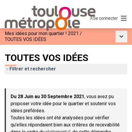
Menu
Se connecter
Mes idées pour mon quartier ! 2021
/
Menu p
TOUTES VOS IDÉES
TOUTES VOS IDÉES
Filtrer et rechercher
Passer la carte
Leaflet
|
©
OpenStreetMap
contributors
L'élément suivant est une carte qui présente les éléments de c
+
Du 28 Juin au 30 Septembre 2021
, vous avez pu
−
proposer votre idée pour le quartier et soutenir vos
idées préférées.
Toutes les idées ont été analysées pour vérifier
qu'elles répondaient bien aux critères de recevabilité
dans le cadre du
règlement
de cette démarche