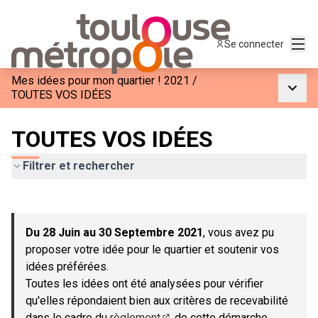
Menu
Se connecter
Mes idées pour mon quartier ! 2021
/
Menu p
TOUTES VOS IDÉES
TOUTES VOS IDÉES
Filtrer et rechercher
Passer la carte
Leaflet
|
©
OpenStreetMap
contributors
L'élément suivant est une carte qui présente les éléments de c
+
Du 28 Juin au 30 Septembre 2021
, vous avez pu
−
proposer votre idée pour le quartier et soutenir vos
idées préférées.
Toutes les idées ont été analysées pour vérifier
qu'elles répondaient bien aux critères de recevabilité
dans le cadre du
règlement
de cette démarche