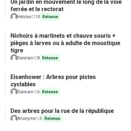
Un jardin en mouvement le long de la voie
ferrée et le rectorat
Héloïse
10
Retenue
Nichoirs à martinets et chauve souris +
pièges à larves ou à adulte de moustique
tigre
Daniram
8
Retenue
Eisenhower : Arbres pour pistes
cyclables
Daniram
6
Retenue
Des arbres pour la rue de la république
Anonyme
5
Retenue