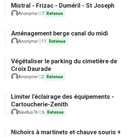
Mistral - Frizac - Duméril - St Joseph
Anonyme
7
Retenue
Aménagement berge canal du midi
Anonyme
11
Retenue
Végétaliser le parking du cimetière de
Croix Daurade
Anonyme
2
Retenue
Limiter l'éclairage des équipements -
Cartoucherie-Zenith
Navillus76
6
Retenue
Nichoirs à martinets et chauve souris +