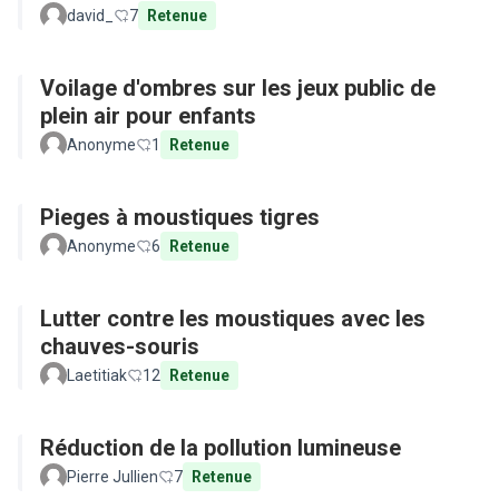
david_
7
Retenue
Voilage d'ombres sur les jeux public de
plein air pour enfants
Anonyme
1
Retenue
Pieges à moustiques tigres
Anonyme
6
Retenue
Lutter contre les moustiques avec les
chauves-souris
Laetitiak
12
Retenue
Réduction de la pollution lumineuse
Pierre Jullien
7
Retenue