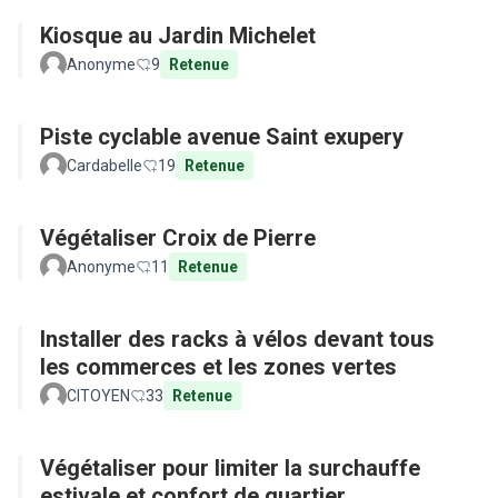
Kiosque au Jardin Michelet
Anonyme
9
Retenue
Piste cyclable avenue Saint exupery
Cardabelle
19
Retenue
Végétaliser Croix de Pierre
Anonyme
11
Retenue
Installer des racks à vélos devant tous
les commerces et les zones vertes
CITOYEN
33
Retenue
Végétaliser pour limiter la surchauffe
estivale et confort de quartier...