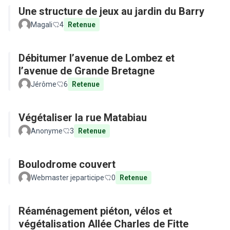
Une structure de jeux au jardin du Barry
Magali
4
Retenue
Débitumer l’avenue de Lombez et
l’avenue de Grande Bretagne
Jérôme
6
Retenue
Végétaliser la rue Matabiau
Anonyme
3
Retenue
Boulodrome couvert
Webmaster jeparticipe
0
Retenue
Réaménagement piéton, vélos et
végétalisation Allée Charles de Fitte