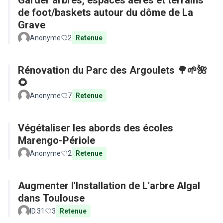
Garder arbres, espaces aérés et terrains
de foot/baskets autour du dôme de La
Grave
Anonyme
2
Retenue
Rénovation du Parc des Argoulets 🌳🌱🌺
🌻
Anonyme
7
Retenue
Végétaliser les abords des écoles
Marengo-Périole
Anonyme
2
Retenue
Augmenter l'Installation de L'arbre Algal
dans Toulouse
ID.31
3
Retenue