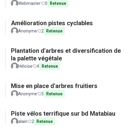
Webmaster
0
Retenue
Amélioration pistes cyclables
Anonyme
2
Retenue
Plantation d'arbres et diversification de
la palette végétale
Héloïse
4
Retenue
Mise en place d'arbres fruitiers
Anonyme
5
Retenue
Piste vélos terrifique sur bd Matabiau
alain
2
Retenue