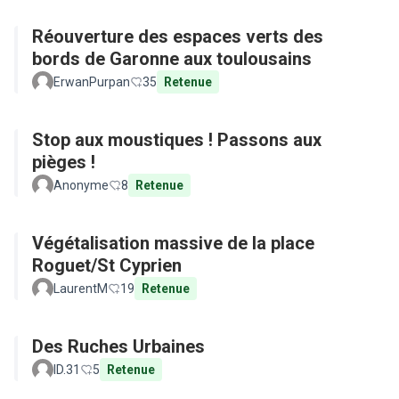
Réouverture des espaces verts des
bords de Garonne aux toulousains
ErwanPurpan
35
Retenue
Stop aux moustiques ! Passons aux
pièges !
Anonyme
8
Retenue
Végétalisation massive de la place
Roguet/St Cyprien
LaurentM
19
Retenue
Des Ruches Urbaines
ID.31
5
Retenue