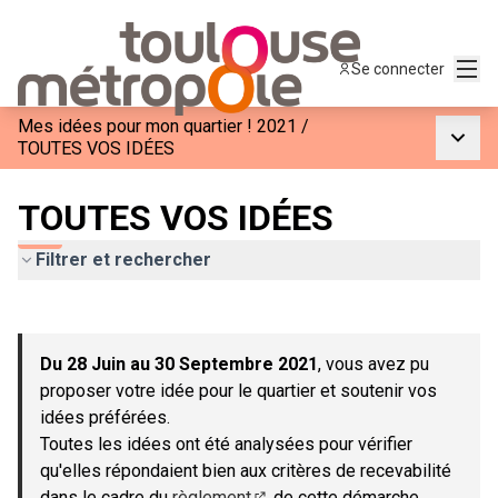
Menu
Se connecter
Mes idées pour mon quartier ! 2021
/
Menu p
TOUTES VOS IDÉES
TOUTES VOS IDÉES
Filtrer et rechercher
Passer la carte
Leaflet
|
©
OpenStreetMap
contributors
L'élément suivant est une carte qui présente les éléments de c
+
Du 28 Juin au 30 Septembre 2021
, vous avez pu
−
proposer votre idée pour le quartier et soutenir vos
idées préférées.
Toutes les idées ont été analysées pour vérifier
qu'elles répondaient bien aux critères de recevabilité
dans le cadre du
règlement
de cette démarche