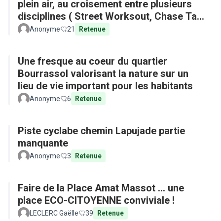
plein air, au croisement entre plusieurs
disciplines ( Street Worksout, Chase Tag,
Parkour)
Anonyme
21
Retenue
Une fresque au coeur du quartier
Bourrassol valorisant la nature sur un
lieu de vie important pour les habitants
Anonyme
6
Retenue
Piste cyclabe chemin Lapujade partie
manquante
Anonyme
3
Retenue
Faire de la Place Amat Massot ... une
place ECO-CITOYENNE conviviale !
LECLERC Gaëlle
39
Retenue