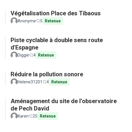
Végétalisation Place des Tibaous
Anonyme
5
Retenue
Piste cyclable à double sens route
d'Espagne
Diggie
4
Retenue
Réduire la pollution sonore
Helene31201
4
Retenue
Aménagement du site de l’observatoire
de Pech David
Karen
25
Retenue