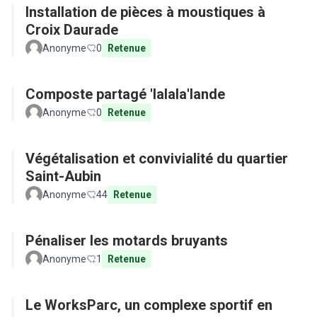
Installation de pièces à moustiques à
Croix Daurade
Anonyme
0
Retenue
Composte partagé 'lalala'lande
Anonyme
0
Retenue
Végétalisation et convivialité du quartier
Saint-Aubin
Anonyme
44
Retenue
Pénaliser les motards bruyants
Anonyme
1
Retenue
Le WorksParc, un complexe sportif en