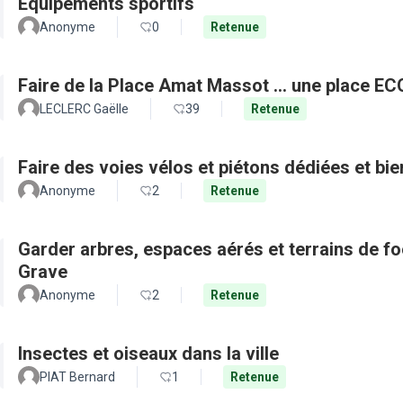
Equipements sportifs
Anonyme
0
Retenue
Faire de la Place Amat Massot ... une place E
LECLERC Gaëlle
39
Retenue
Faire des voies vélos et piétons dédiées et bie
Anonyme
2
Retenue
Garder arbres, espaces aérés et terrains de f
Grave
Anonyme
2
Retenue
Insectes et oiseaux dans la ville
PIAT Bernard
1
Retenue