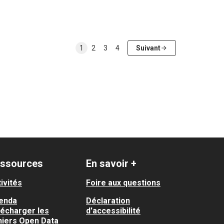
1
2
3
4
Suivant
ssources
En savoir +
ivités
Foire aux questions
enda
Déclaration
lécharger les
d'accessibilité
hiers Open Data