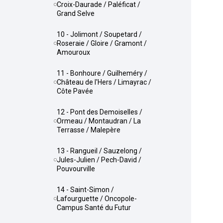
Croix-Daurade / Paléficat /
Grand Selve
10 - Jolimont / Soupetard /
Roseraie / Gloire / Gramont /
Amouroux
11 - Bonhoure / Guilheméry /
Château de l'Hers / Limayrac /
Côte Pavée
12 - Pont des Demoiselles /
Ormeau / Montaudran / La
Terrasse / Malepère
13 - Rangueil / Sauzelong /
Jules-Julien / Pech-David /
Pouvourville
14 - Saint-Simon /
Lafourguette / Oncopole-
Campus Santé du Futur