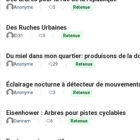
Anonyme
5
Retenue
Des Ruches Urbaines
ID.31
5
Retenue
Du miel dans mon quartier: produisons de la d
Anonyme
29
Retenue
Éclairage nocturne à détecteur de mouvement
Anonyme
3
Retenue
Eisenhower : Arbres pour pistes cyclables
Daniram
6
Retenue