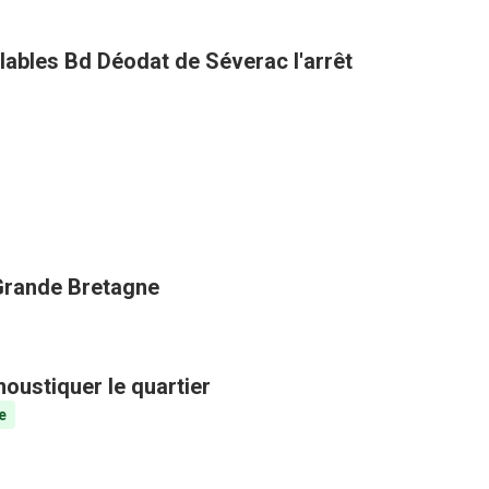
clables Bd Déodat de Séverac l'arrêt
 Grande Bretagne
oustiquer le quartier
e