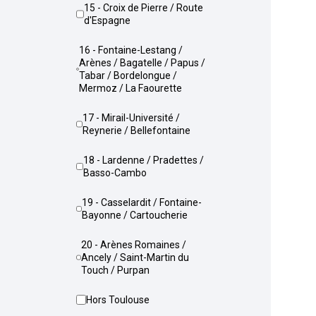
15 - Croix de Pierre / Route
d'Espagne
16 - Fontaine-Lestang /
Arènes / Bagatelle / Papus /
Tabar / Bordelongue /
Mermoz / La Faourette
17 - Mirail-Université /
Reynerie / Bellefontaine
18 - Lardenne / Pradettes /
Basso-Cambo
19 - Casselardit / Fontaine-
Bayonne / Cartoucherie
20 - Arènes Romaines /
Ancely / Saint-Martin du
Touch / Purpan
Hors Toulouse