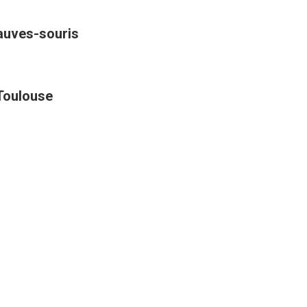
hauves-souris
 Toulouse