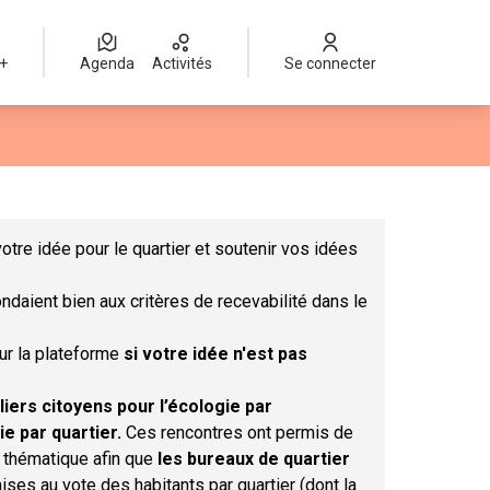
 +
Agenda
Activités
Se connecter
Leaflet
|
©
OpenStreetMap
contributors
mme des points de carte. L'élément peut être utilisé avec un lect
otre idée pour le quartier et soutenir vos idées
ndaient bien aux critères de recevabilité dans le
sur la plateforme
si votre idée n'est pas
liers citoyens pour l’écologie par
ie par quartier.
Ces rencontres ont permis de
r thématique afin que
les bureaux de quartier
ises au vote des habitants par quartier (dont la