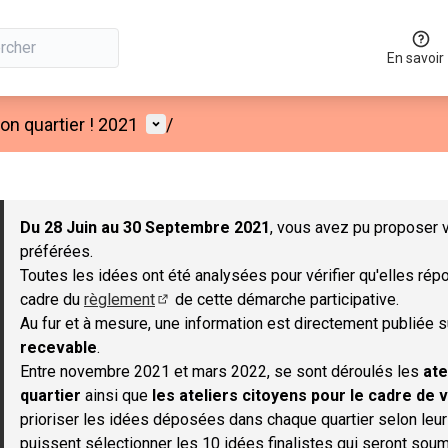
En savoir
Menu utilisateur
n quartier ! 2021
/
 la carte
 suivant est une carte qui présente les éléments de cette page co
Du 28 Juin au 30 Septembre 2021
, vous avez pu proposer v
préférées.
Toutes les idées ont été analysées pour vérifier qu'elles répo
cadre du
règlement
de cette démarche participative.
(S'ouvre dans un nouvel onglet)
Au fur et à mesure, une information est directement publiée 
recevable
.
Entre novembre 2021 et mars 2022, se sont déroulés les
ate
quartier
ainsi que
les ateliers citoyens pour le cadre de v
prioriser les idées déposées dans chaque quartier selon leu
puissent sélectionner les 10 idées finalistes qui seront soum