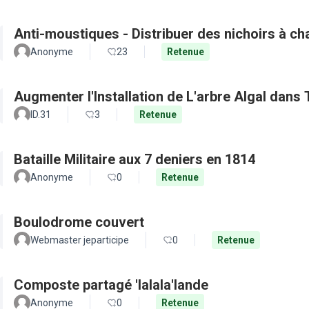
Anti-moustiques - Distribuer des nichoirs à c
Anonyme
23
Retenue
Augmenter l'Installation de L'arbre Algal dans
ID.31
3
Retenue
Bataille Militaire aux 7 deniers en 1814
Anonyme
0
Retenue
Boulodrome couvert
Webmaster jeparticipe
0
Retenue
Composte partagé 'lalala'lande
Anonyme
0
Retenue