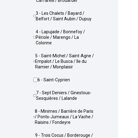
Caffarelli / Brouardel
3 - Les Chalets / Bayard /
Belfort / Saint Aubin / Dupuy
4 - Lapujade / Bonnefoy /
Périole / Marengo / La
Colonne
5 - Saint-Michel / Saint-Agne /
Empalot / Le Busca / Ile du
Ramier / Monplaisir
6 - Saint-Cyprien
7 - Sept Deniers / Ginestous-
Sesquières / Lalande
8 - Minimes / Barrière de Paris
/ Ponts-Jumeaux / La Vache /
Raisins / Fondeyre
9 - Trois Cocus / Borderouge /