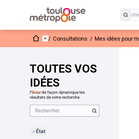
Accueil
Menu principal
/
Consultations
/
Mes idées pour mo
Passer
L'élément
+
−
TOUTES VOS
IDÉES
Filtrez de façon dynamique les
résultats de votre recherche.
État