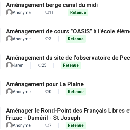
Aménagement berge canal du midi
Anonyme
11
Retenue
Aménagement de cours "OASIS" à l'école élém
Anonyme
3
Retenue
Aménagement du site de l’observatoire de Pec
Karen
25
Retenue
Aménagement pour La Plaine
Anonyme
0
Retenue
Aménager le Rond-Point des Français Libres et 
Frizac - Duméril - St Joseph
Anonyme
7
Retenue