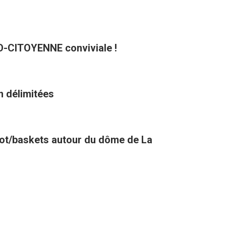
CO-CITOYENNE conviviale !
n délimitées
oot/baskets autour du dôme de La