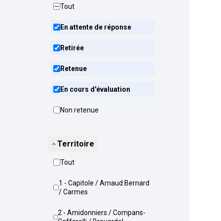
Tout
En attente de réponse
Retirée
Retenue
En cours d'évaluation
Non retenue
Territoire
Tout
1 - Capitole / Arnaud Bernard
/ Carmes
2 - Amidonniers / Compans-