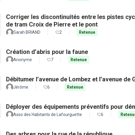
Corriger les discontinuités entre les pistes cy
de tram Croix de Pierre et le pont
Sarah BRIAND
2
Retenue
Création d’abris pour la faune
Anonyme
7
Retenue
Débitumer l’avenue de Lombez et l’avenue de
Jérôme
6
Retenue
Déployer des équipements préventifs pour dém
Asso des Habitants de Lafourguette
6
Retenu
Des arbres pour la rue de la république