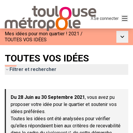
Menu
Se connecter
Mes idées pour mon quartier ! 2021
/
Menu p
TOUTES VOS IDÉES
TOUTES VOS IDÉES
Filtrer et rechercher
Passer la carte
Leaflet
|
©
OpenStreetMap
contributors
L'élément suivant est une carte qui présente les éléments de c
+
Du 28 Juin au 30 Septembre 2021
, vous avez pu
−
proposer votre idée pour le quartier et soutenir vos
idées préférées.
Toutes les idées ont été analysées pour vérifier
qu'elles répondaient bien aux critères de recevabilité
dans le cadre du
règlement
de cette démarche