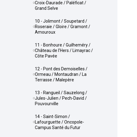
Croix-Daurade / Paléficat /
Grand Selve
10 - Jolimont / Soupetard /
Roseraie / Gloire / Gramont /
Amouroux
11 - Bonhoure / Guilheméry /
Château de l'Hers / Limayrac /
Côte Pavée
12 - Pont des Demoiselles /
Ormeau / Montaudran / La
Terrasse / Malepère
13 - Rangueil / Sauzelong /
Jules-Julien / Pech-David /
Pouvourville
14 - Saint-Simon /
Lafourguette / Oncopole-
Campus Santé du Futur