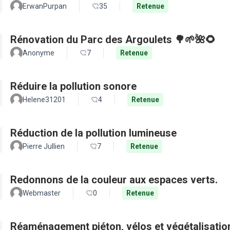
ErwanPurpan
35
Retenue
Rénovation du Parc des Argoulets 🌳🌱🌺🌻
Anonyme
7
Retenue
Réduire la pollution sonore
Helene31201
4
Retenue
Réduction de la pollution lumineuse
Pierre Jullien
7
Retenue
Redonnons de la couleur aux espaces verts.
Webmaster
0
Retenue
Réaménagement piéton, vélos et végétalisation