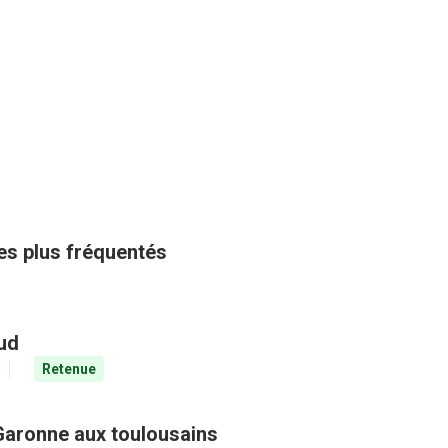
les plus fréquentés
aud
Retenue
Garonne aux toulousains