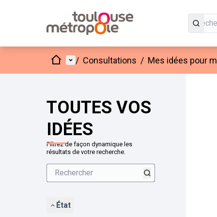
Accueil
Menu principal
/
Consultations
/
Mes idées pour mo
Passer
L'élément
+
−
TOUTES VOS
IDÉES
Filtrez de façon dynamique les
résultats de votre recherche.
État