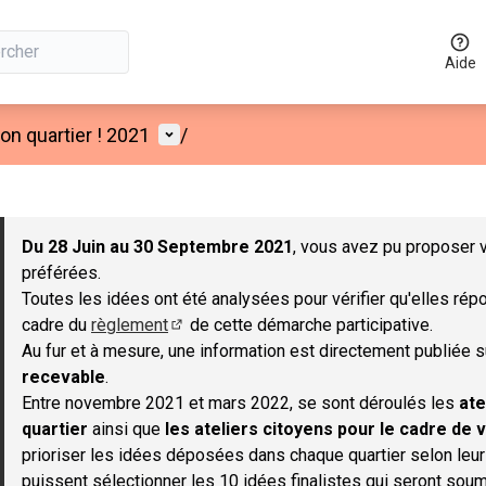
Aide
Menu utilisateur
n quartier ! 2021
/
 la carte
 suivant est une carte qui présente les éléments de cette page co
Du 28 Juin au 30 Septembre 2021
, vous avez pu proposer v
préférées.
Toutes les idées ont été analysées pour vérifier qu'elles répo
cadre du
règlement
de cette démarche participative.
(S'ouvre dans un nouvel onglet)
Au fur et à mesure, une information est directement publiée 
recevable
.
Entre novembre 2021 et mars 2022, se sont déroulés les
ate
quartier
ainsi que
les ateliers citoyens pour le cadre de v
prioriser les idées déposées dans chaque quartier selon leu
puissent sélectionner les 10 idées finalistes qui seront soum