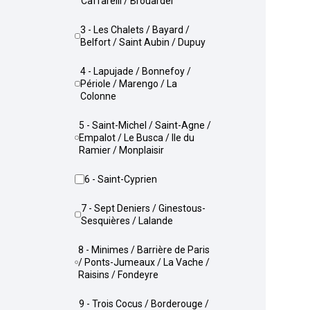
Caffarelli / Brouardel
3 - Les Chalets / Bayard /
Belfort / Saint Aubin / Dupuy
4 - Lapujade / Bonnefoy /
Périole / Marengo / La
Colonne
5 - Saint-Michel / Saint-Agne /
Empalot / Le Busca / Ile du
Ramier / Monplaisir
6 - Saint-Cyprien
7 - Sept Deniers / Ginestous-
Sesquières / Lalande
8 - Minimes / Barrière de Paris
/ Ponts-Jumeaux / La Vache /
Raisins / Fondeyre
9 - Trois Cocus / Borderouge /