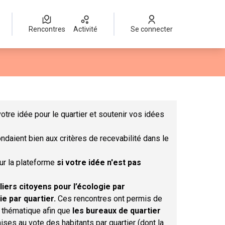
Rencontres
Activité
Se connecter
Leaflet
|
©
OpenStreetMap
contributors
mme des points de carte. L'élément peut être utilisé avec un lect
otre idée pour le quartier et soutenir vos idées
ndaient bien aux critères de recevabilité dans le
sur la plateforme
si votre idée n'est pas
liers citoyens pour l’écologie par
ie par quartier.
Ces rencontres ont permis de
r thématique afin que
les bureaux de quartier
ises au vote des habitants par quartier (dont la