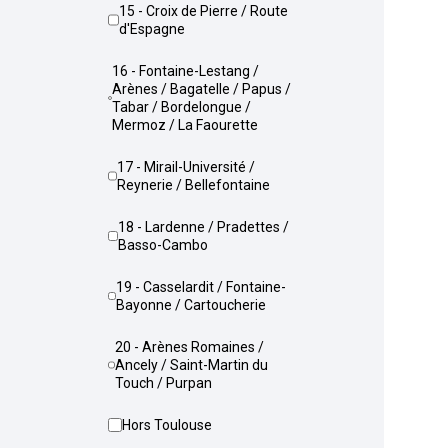
15 - Croix de Pierre / Route
d'Espagne
16 - Fontaine-Lestang /
Arènes / Bagatelle / Papus /
Tabar / Bordelongue /
Mermoz / La Faourette
17 - Mirail-Université /
Reynerie / Bellefontaine
18 - Lardenne / Pradettes /
Basso-Cambo
19 - Casselardit / Fontaine-
Bayonne / Cartoucherie
20 - Arènes Romaines /
Ancely / Saint-Martin du
Touch / Purpan
Hors Toulouse