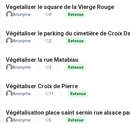
Vegetaliser le square de la Vierge Rouge
Anonyme
0
Retenue
Végétaliser le parking du cimetière de Croix D
Anonyme
2
Retenue
Végétaliser la rue Matabiau
Anonyme
3
Retenue
Végétaliser Croix de Pierre
Anonyme
11
Retenue
Végétalisation place saint sernin rue alsace pa
Anonyme
5
Retenue