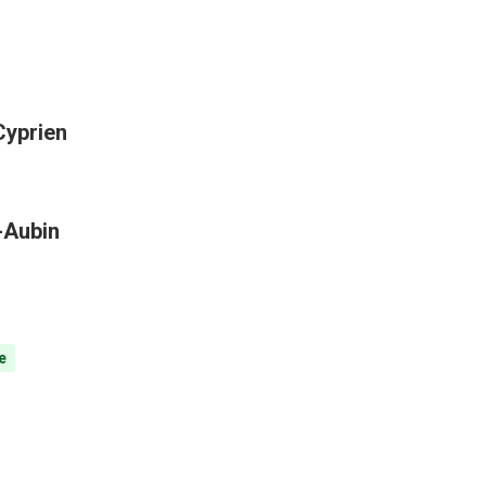
Cyprien
t-Aubin
e