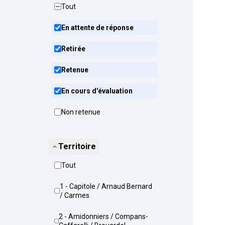
Tout
En attente de réponse
Retirée
Retenue
En cours d'évaluation
Non retenue
Territoire
Tout
1 - Capitole / Arnaud Bernard
/ Carmes
2 - Amidonniers / Compans-