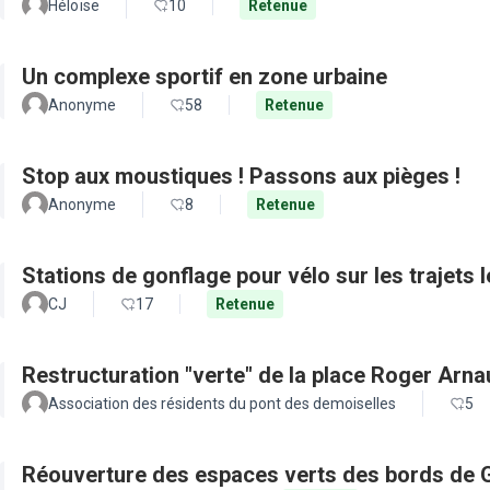
Héloïse
10
Retenue
Un complexe sportif en zone urbaine
Anonyme
58
Retenue
Stop aux moustiques ! Passons aux pièges !
Anonyme
8
Retenue
Stations de gonflage pour vélo sur les trajets 
CJ
17
Retenue
Restructuration "verte" de la place Roger Arn
Association des résidents du pont des demoiselles
5
Réouverture des espaces verts des bords de 