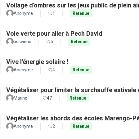
Voilage d'ombres sur les jeux public de plein a
Anonyme
1
Retenue
Voie verte pour aller à Pech David
bosvieux
5
Retenue
Vive l'énergie solaire !
Anonyme
4
Retenue
Végétaliser pour limiter la surchauffe estivale e
Marine
47
Retenue
Végétaliser les abords des écoles Marengo-Pé
Anonyme
2
Retenue