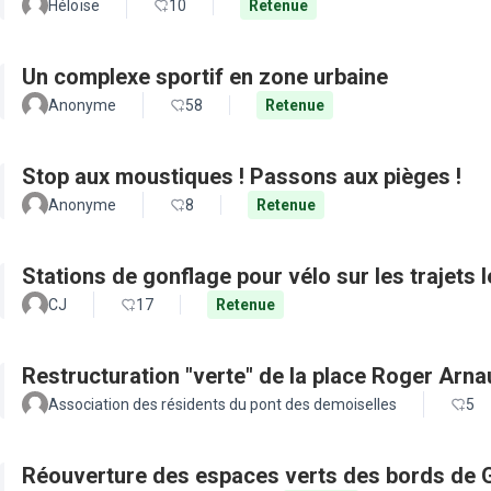
Héloïse
10
Retenue
Un complexe sportif en zone urbaine
Anonyme
58
Retenue
Stop aux moustiques ! Passons aux pièges !
Anonyme
8
Retenue
Stations de gonflage pour vélo sur les trajets 
CJ
17
Retenue
Restructuration "verte" de la place Roger Arn
Association des résidents du pont des demoiselles
5
Réouverture des espaces verts des bords de 