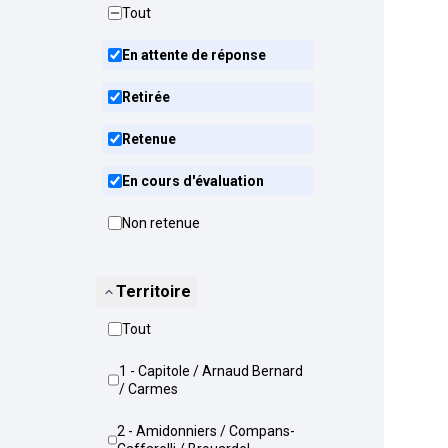
Tout
En attente de réponse
Retirée
Retenue
En cours d'évaluation
Non retenue
Territoire
Tout
1 - Capitole / Arnaud Bernard
/ Carmes
2 - Amidonniers / Compans-