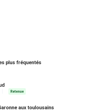
les plus fréquentés
aud
Retenue
Garonne aux toulousains