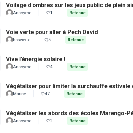
Voilage d'ombres sur les jeux public de plein a
Anonyme
1
Retenue
Voie verte pour aller à Pech David
bosvieux
5
Retenue
Vive l'énergie solaire !
Anonyme
4
Retenue
Végétaliser pour limiter la surchauffe estivale e
Marine
47
Retenue
Végétaliser les abords des écoles Marengo-Pé
Anonyme
2
Retenue