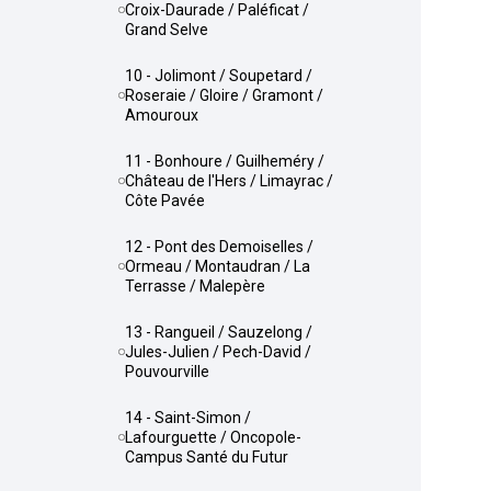
Croix-Daurade / Paléficat /
Grand Selve
10 - Jolimont / Soupetard /
Roseraie / Gloire / Gramont /
Amouroux
11 - Bonhoure / Guilheméry /
Château de l'Hers / Limayrac /
Côte Pavée
12 - Pont des Demoiselles /
Ormeau / Montaudran / La
Terrasse / Malepère
13 - Rangueil / Sauzelong /
Jules-Julien / Pech-David /
Pouvourville
14 - Saint-Simon /
Lafourguette / Oncopole-
Campus Santé du Futur