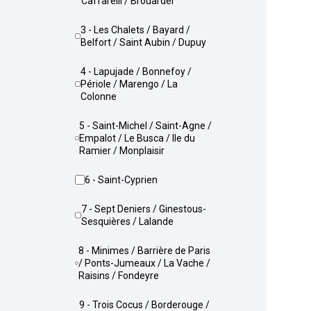
Caffarelli / Brouardel
3 - Les Chalets / Bayard /
Belfort / Saint Aubin / Dupuy
4 - Lapujade / Bonnefoy /
Périole / Marengo / La
Colonne
5 - Saint-Michel / Saint-Agne /
Empalot / Le Busca / Ile du
Ramier / Monplaisir
6 - Saint-Cyprien
7 - Sept Deniers / Ginestous-
Sesquières / Lalande
8 - Minimes / Barrière de Paris
/ Ponts-Jumeaux / La Vache /
Raisins / Fondeyre
9 - Trois Cocus / Borderouge /