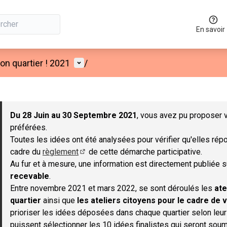
En savoir
Menu utilisateur
n quartier ! 2021
/
 la carte
 suivant est une carte qui présente les éléments de cette page co
Du 28 Juin au 30 Septembre 2021
, vous avez pu proposer v
préférées.
Toutes les idées ont été analysées pour vérifier qu'elles répo
cadre du
règlement
de cette démarche participative.
(S'ouvre dans un nouvel onglet)
Au fur et à mesure, une information est directement publiée 
recevable
.
Entre novembre 2021 et mars 2022, se sont déroulés les
ate
quartier
ainsi que
les ateliers citoyens pour le cadre de v
prioriser les idées déposées dans chaque quartier selon leu
puissent sélectionner les 10 idées finalistes qui seront soum