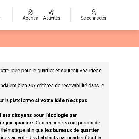
 +
Agenda
Activités
Se connecter
Leaflet
|
©
OpenStreetMap
contributors
mme des points de carte. L'élément peut être utilisé avec un lect
otre idée pour le quartier et soutenir vos idées
ndaient bien aux critères de recevabilité dans le
sur la plateforme
si votre idée n'est pas
liers citoyens pour l’écologie par
ie par quartier.
Ces rencontres ont permis de
r thématique afin que
les bureaux de quartier
ises au vote des habitants par quartier (dont la