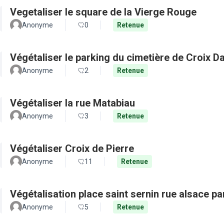
Vegetaliser le square de la Vierge Rouge
Anonyme
0
Retenue
Végétaliser le parking du cimetière de Croix D
Anonyme
2
Retenue
Végétaliser la rue Matabiau
Anonyme
3
Retenue
Végétaliser Croix de Pierre
Anonyme
11
Retenue
Végétalisation place saint sernin rue alsace pa
Anonyme
5
Retenue