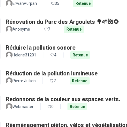
ErwanPurpan
35
Retenue
Rénovation du Parc des Argoulets 🌳🌱🌺🌻
Anonyme
7
Retenue
Réduire la pollution sonore
Helene31201
4
Retenue
Réduction de la pollution lumineuse
Pierre Jullien
7
Retenue
Redonnons de la couleur aux espaces verts.
Webmaster
0
Retenue
Réaménagement piéton, vélos et végétalisation