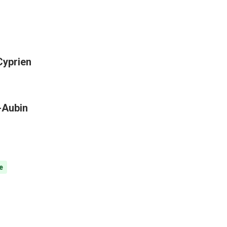
Cyprien
t-Aubin
e