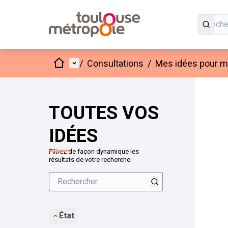
Accueil
Menu principal
/
Consultations
/
Mes idées pour mo
Passer
L'élément
+
−
TOUTES VOS
IDÉES
Filtrez de façon dynamique les
résultats de votre recherche.
État