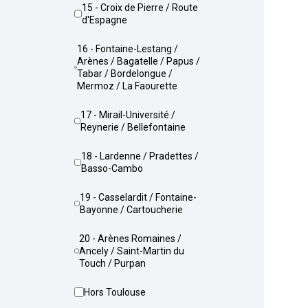
15 - Croix de Pierre / Route
d'Espagne
16 - Fontaine-Lestang /
Arènes / Bagatelle / Papus /
Tabar / Bordelongue /
Mermoz / La Faourette
17 - Mirail-Université /
Reynerie / Bellefontaine
18 - Lardenne / Pradettes /
Basso-Cambo
19 - Casselardit / Fontaine-
Bayonne / Cartoucherie
20 - Arènes Romaines /
Ancely / Saint-Martin du
Touch / Purpan
Hors Toulouse