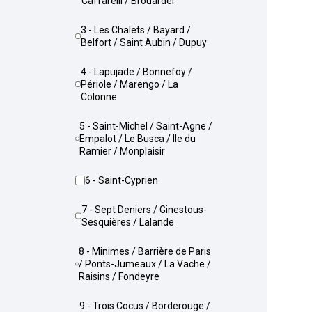
Caffarelli / Brouardel
3 - Les Chalets / Bayard /
Belfort / Saint Aubin / Dupuy
4 - Lapujade / Bonnefoy /
Périole / Marengo / La
Colonne
5 - Saint-Michel / Saint-Agne /
Empalot / Le Busca / Ile du
Ramier / Monplaisir
6 - Saint-Cyprien
7 - Sept Deniers / Ginestous-
Sesquières / Lalande
8 - Minimes / Barrière de Paris
/ Ponts-Jumeaux / La Vache /
Raisins / Fondeyre
9 - Trois Cocus / Borderouge /