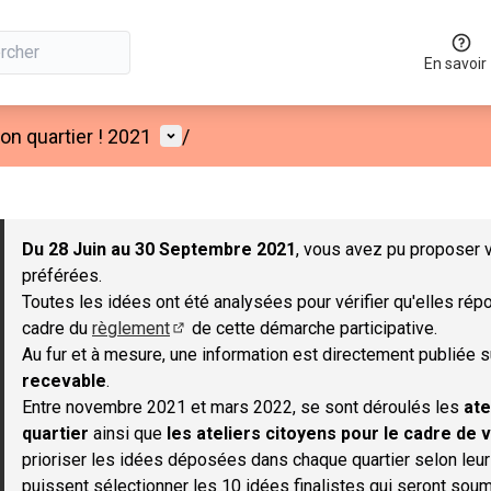
En savoir
Menu utilisateur
n quartier ! 2021
/
 la carte
 suivant est une carte qui présente les éléments de cette page co
Du 28 Juin au 30 Septembre 2021
, vous avez pu proposer v
préférées.
Toutes les idées ont été analysées pour vérifier qu'elles répo
cadre du
règlement
de cette démarche participative.
(S'ouvre dans un nouvel onglet)
Au fur et à mesure, une information est directement publiée 
recevable
.
Entre novembre 2021 et mars 2022, se sont déroulés les
ate
quartier
ainsi que
les ateliers citoyens pour le cadre de v
prioriser les idées déposées dans chaque quartier selon leu
puissent sélectionner les 10 idées finalistes qui seront soum