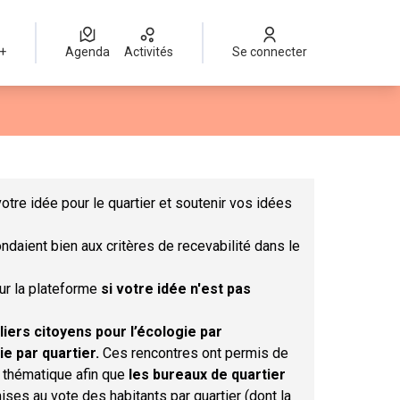
 +
Agenda
Activités
Se connecter
Leaflet
|
©
OpenStreetMap
contributors
mme des points de carte. L'élément peut être utilisé avec un lect
otre idée pour le quartier et soutenir vos idées
ndaient bien aux critères de recevabilité dans le
sur la plateforme
si votre idée n'est pas
liers citoyens pour l’écologie par
ie par quartier.
Ces rencontres ont permis de
r thématique afin que
les bureaux de quartier
ises au vote des habitants par quartier (dont la