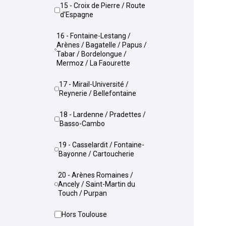
15 - Croix de Pierre / Route
d'Espagne
16 - Fontaine-Lestang /
Arènes / Bagatelle / Papus /
Tabar / Bordelongue /
Mermoz / La Faourette
17 - Mirail-Université /
Reynerie / Bellefontaine
18 - Lardenne / Pradettes /
Basso-Cambo
19 - Casselardit / Fontaine-
Bayonne / Cartoucherie
20 - Arènes Romaines /
Ancely / Saint-Martin du
Touch / Purpan
Hors Toulouse