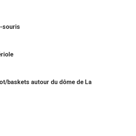
-souris
riole
oot/baskets autour du dôme de La