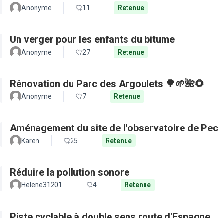
Anonyme
11
Retenue
Un verger pour les enfants du bitume
Anonyme
27
Retenue
Rénovation du Parc des Argoulets 🌳🌱🌺🌻
Anonyme
7
Retenue
Aménagement du site de l’observatoire de Pec
Karen
25
Retenue
Réduire la pollution sonore
Helene31201
4
Retenue
Piste cyclable à double sens route d'Espagne