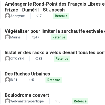
Aménager le Rond-Point des Français Libres et 
Frizac - Duméril - St Joseph
Anonyme
7
Retenue
Végétaliser pour limiter la surchauffe estivale e
Marine
47
Retenue
Installer des racks à vélos devant tous les c
CITOYEN
33
Retenue
Des Ruches Urbaines
ID.31
5
Retenue
Boulodrome couvert
Webmaster jeparticipe
0
Retenue