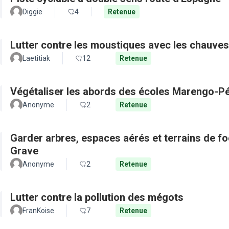
Diggie
4
Retenue
Lutter contre les moustiques avec les chauves
Laetitiak
12
Retenue
Végétaliser les abords des écoles Marengo-Pé
Anonyme
2
Retenue
Garder arbres, espaces aérés et terrains de f
Grave
Anonyme
2
Retenue
Lutter contre la pollution des mégots
FranKoise
7
Retenue