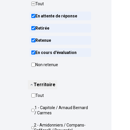
Tout
En attente de réponse
Retirée
Retenue
En cours d'évaluation
Non retenue
Territoire
Tout
1 - Capitole / Arnaud Bernard
/ Carmes
2 - Amidonniers / Compans-