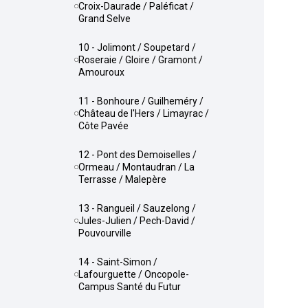
Croix-Daurade / Paléficat /
Grand Selve
10 - Jolimont / Soupetard /
Roseraie / Gloire / Gramont /
Amouroux
11 - Bonhoure / Guilheméry /
Château de l'Hers / Limayrac /
Côte Pavée
12 - Pont des Demoiselles /
Ormeau / Montaudran / La
Terrasse / Malepère
13 - Rangueil / Sauzelong /
Jules-Julien / Pech-David /
Pouvourville
14 - Saint-Simon /
Lafourguette / Oncopole-
Campus Santé du Futur