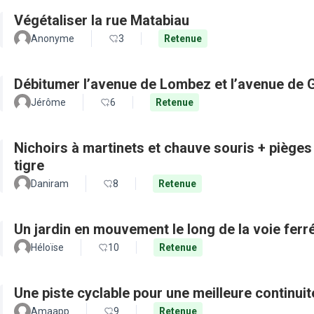
Végétaliser la rue Matabiau
Anonyme
3
Retenue
Débitumer l’avenue de Lombez et l’avenue de
Jérôme
6
Retenue
Nichoirs à martinets et chauve souris + pièges
tigre
Daniram
8
Retenue
Un jardin en mouvement le long de la voie ferré
Héloïse
10
Retenue
Une piste cyclable pour une meilleure continui
Amaapp
9
Retenue