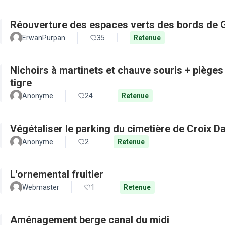
Réouverture des espaces verts des bords de 
ErwanPurpan
35
Retenue
Nichoirs à martinets et chauve souris + pièges
tigre
Anonyme
24
Retenue
Végétaliser le parking du cimetière de Croix D
Anonyme
2
Retenue
L'ornemental fruitier
Webmaster
1
Retenue
Aménagement berge canal du midi