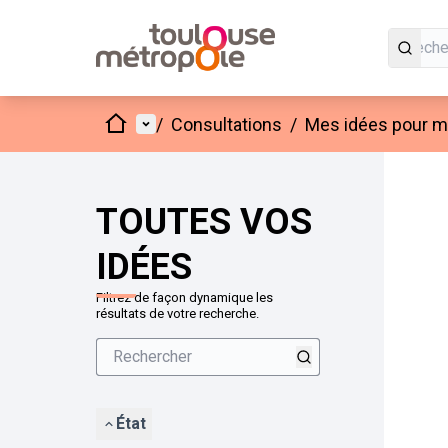
Accueil
Menu principal
/
Consultations
/
Mes idées pour mo
Passer
L'élément
+
−
TOUTES VOS
IDÉES
Filtrez de façon dynamique les
résultats de votre recherche.
État