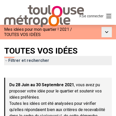
Menu
Se connecter
Mes idées pour mon quartier ! 2021
/
Menu p
TOUTES VOS IDÉES
TOUTES VOS IDÉES
Filtrer et rechercher
Passer la carte
Leaflet
|
©
OpenStreetMap
contributors
L'élément suivant est une carte qui présente les éléments de c
+
Du 28 Juin au 30 Septembre 2021
, vous avez pu
−
proposer votre idée pour le quartier et soutenir vos
idées préférées.
Toutes les idées ont été analysées pour vérifier
qu'elles répondaient bien aux critères de recevabilité
dans le cadre du
règlement
de cette démarche