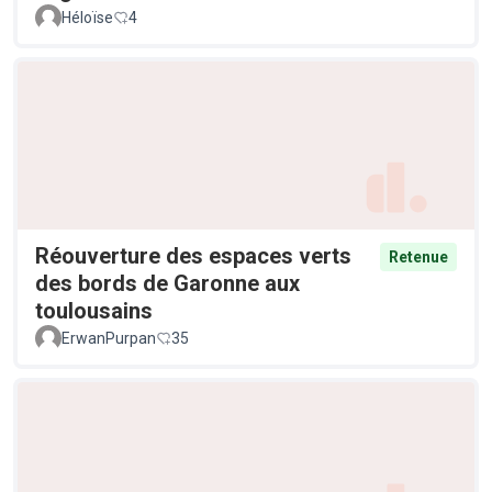
Héloïse
4
Réouverture des espaces verts
Retenue
des bords de Garonne aux
toulousains
ErwanPurpan
35