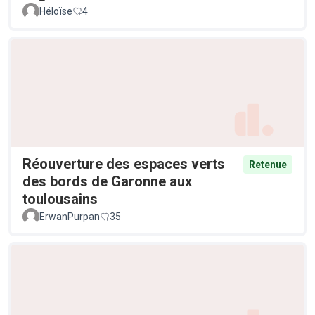
Héloïse
4
Réouverture des espaces verts
Retenue
des bords de Garonne aux
toulousains
ErwanPurpan
35