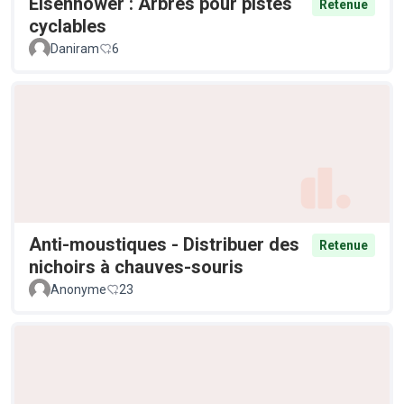
Eisenhower : Arbres pour pistes
Retenue
cyclables
Daniram
6
Anti-moustiques - Distribuer des
Retenue
nichoirs à chauves-souris
Anonyme
23