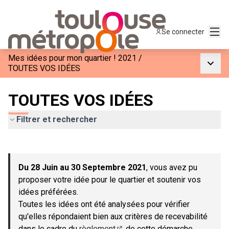
Menu
Se connecter
Mes idées pour mon quartier ! 2021
/
Menu p
TOUTES VOS IDÉES
TOUTES VOS IDÉES
Filtrer et rechercher
Passer la carte
Leaflet
|
©
OpenStreetMap
contributors
L'élément suivant est une carte qui présente les éléments de c
+
Du 28 Juin au 30 Septembre 2021
, vous avez pu
−
proposer votre idée pour le quartier et soutenir vos
idées préférées.
Toutes les idées ont été analysées pour vérifier
qu'elles répondaient bien aux critères de recevabilité
dans le cadre du
règlement
de cette démarche