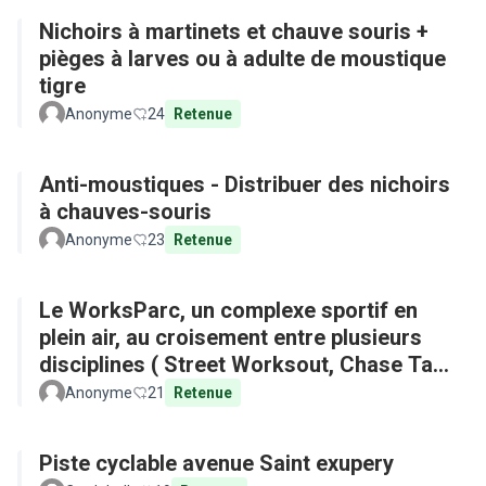
Nichoirs à martinets et chauve souris +
pièges à larves ou à adulte de moustique
tigre
Anonyme
24
Retenue
Anti-moustiques - Distribuer des nichoirs
à chauves-souris
Anonyme
23
Retenue
Le WorksParc, un complexe sportif en
plein air, au croisement entre plusieurs
disciplines ( Street Worksout, Chase Tag,
Parkour)
Anonyme
21
Retenue
Piste cyclable avenue Saint exupery