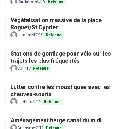
Cardabelle
19
Retenue
Végétalisation massive de la place
Roguet/St Cyprien
LaurentM
19
Retenue
Stations de gonflage pour vélo sur les
trajets les plus fréquentés
CJ
17
Retenue
Lutter contre les moustiques avec les
chauves-souris
Laetitiak
12
Retenue
Aménagement berge canal du midi
Anonyme
11
Retenue