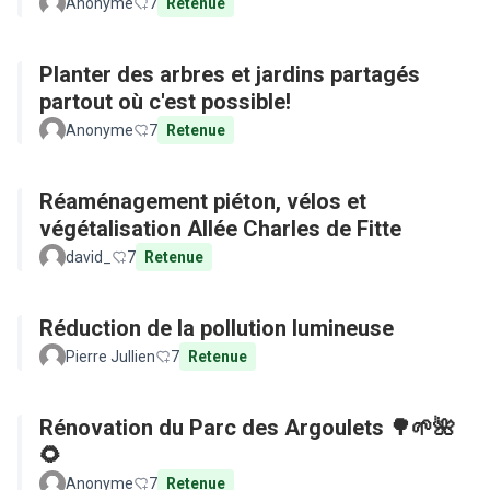
Anonyme
7
Retenue
Planter des arbres et jardins partagés
partout où c'est possible!
Anonyme
7
Retenue
Réaménagement piéton, vélos et
végétalisation Allée Charles de Fitte
david_
7
Retenue
Réduction de la pollution lumineuse
Pierre Jullien
7
Retenue
Rénovation du Parc des Argoulets 🌳🌱🌺
🌻
Anonyme
7
Retenue