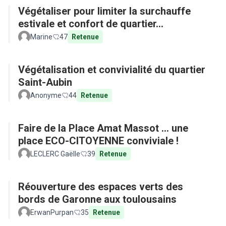
Végétaliser pour limiter la surchauffe
estivale et confort de quartier...
Marine
47
Retenue
Végétalisation et convivialité du quartier
Saint-Aubin
Anonyme
44
Retenue
Faire de la Place Amat Massot ... une
place ECO-CITOYENNE conviviale !
LECLERC Gaëlle
39
Retenue
Réouverture des espaces verts des
bords de Garonne aux toulousains
ErwanPurpan
35
Retenue