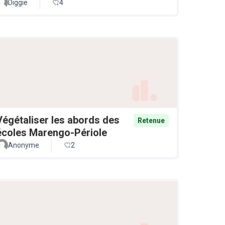
Diggie
4
Végétaliser les abords des
Retenue
écoles Marengo-Périole
Anonyme
2