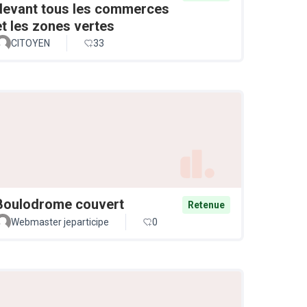
devant tous les commerces
et les zones vertes
CITOYEN
33
Boulodrome couvert
Retenue
Webmaster jeparticipe
0