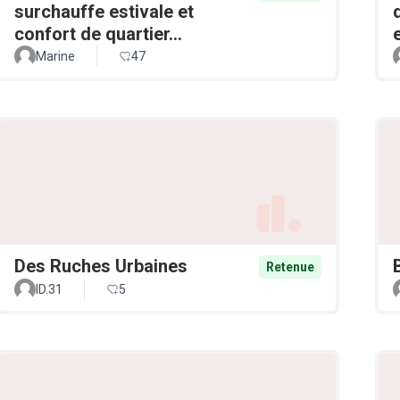
surchauffe estivale et
confort de quartier...
Marine
47
Des Ruches Urbaines
Retenue
ID.31
5