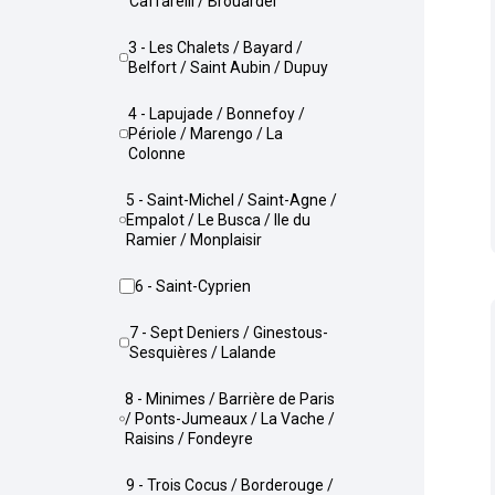
Caffarelli / Brouardel
3 - Les Chalets / Bayard /
Belfort / Saint Aubin / Dupuy
4 - Lapujade / Bonnefoy /
Périole / Marengo / La
Colonne
5 - Saint-Michel / Saint-Agne /
Empalot / Le Busca / Ile du
Ramier / Monplaisir
6 - Saint-Cyprien
7 - Sept Deniers / Ginestous-
Sesquières / Lalande
8 - Minimes / Barrière de Paris
/ Ponts-Jumeaux / La Vache /
Raisins / Fondeyre
9 - Trois Cocus / Borderouge /