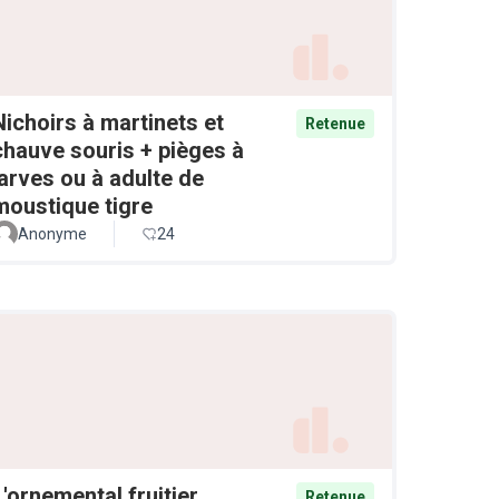
Nichoirs à martinets et
Retenue
chauve souris + pièges à
larves ou à adulte de
moustique tigre
Anonyme
24
L'ornemental fruitier
Retenue