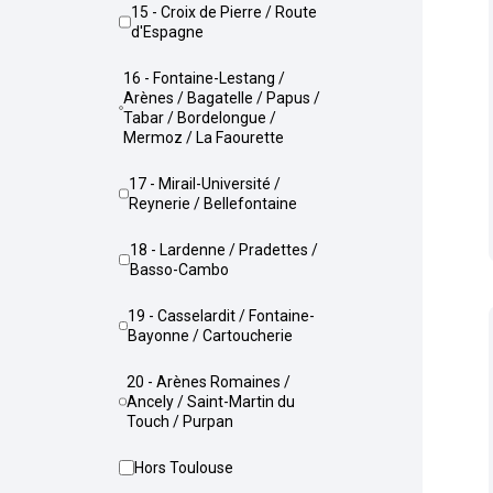
15 - Croix de Pierre / Route
d'Espagne
16 - Fontaine-Lestang /
Arènes / Bagatelle / Papus /
Tabar / Bordelongue /
Mermoz / La Faourette
17 - Mirail-Université /
Reynerie / Bellefontaine
18 - Lardenne / Pradettes /
Basso-Cambo
19 - Casselardit / Fontaine-
Bayonne / Cartoucherie
20 - Arènes Romaines /
Ancely / Saint-Martin du
Touch / Purpan
Hors Toulouse