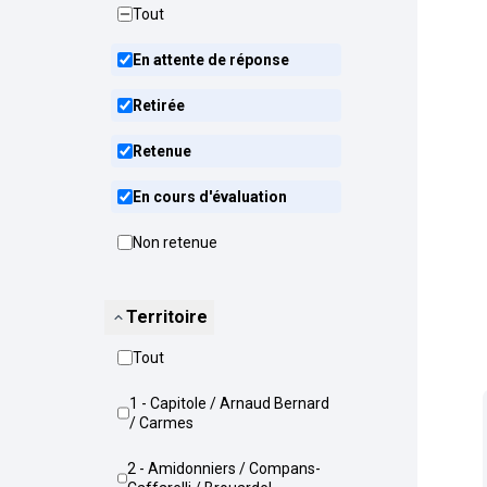
Tout
En attente de réponse
Retirée
Retenue
En cours d'évaluation
Non retenue
Territoire
Tout
1 - Capitole / Arnaud Bernard
/ Carmes
2 - Amidonniers / Compans-