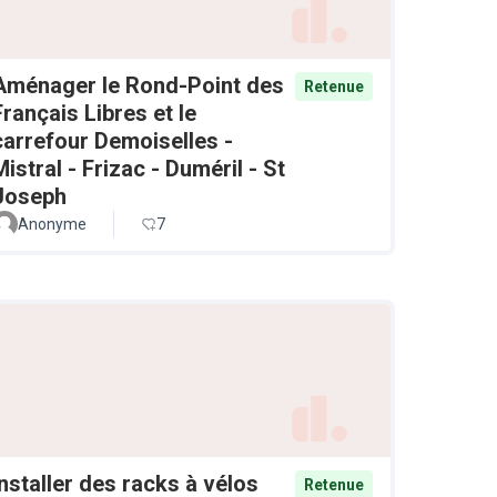
Aménager le Rond-Point des
Retenue
Français Libres et le
carrefour Demoiselles -
Mistral - Frizac - Duméril - St
Joseph
Anonyme
7
Installer des racks à vélos
Retenue