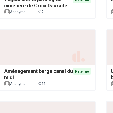
cimetière de Croix Daurade
Anonyme
2
Aménagement berge canal du
Retenue
midi
Anonyme
11