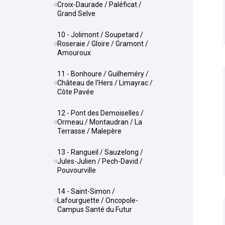
Croix-Daurade / Paléficat /
Grand Selve
10 - Jolimont / Soupetard /
Roseraie / Gloire / Gramont /
Amouroux
11 - Bonhoure / Guilheméry /
Château de l'Hers / Limayrac /
Côte Pavée
12 - Pont des Demoiselles /
Ormeau / Montaudran / La
Terrasse / Malepère
13 - Rangueil / Sauzelong /
Jules-Julien / Pech-David /
Pouvourville
14 - Saint-Simon /
Lafourguette / Oncopole-
Campus Santé du Futur