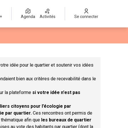
 +
Agenda
Activités
Se connecter
Leaflet
|
©
OpenStreetMap
contributors
mme des points de carte. L'élément peut être utilisé avec un lect
otre idée pour le quartier et soutenir vos idées
ndaient bien aux critères de recevabilité dans le
sur la plateforme
si votre idée n'est pas
liers citoyens pour l’écologie par
ie par quartier.
Ces rencontres ont permis de
r thématique afin que
les bureaux de quartier
ises au vote des habitants par quartier (dont la