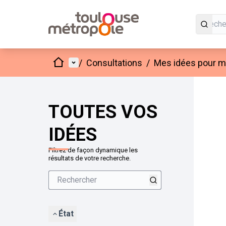
Accueil
Menu principal
/
Consultations
/
Mes idées pour mo
Passer
L'élément
+
−
TOUTES VOS
IDÉES
Filtrez de façon dynamique les
résultats de votre recherche.
État