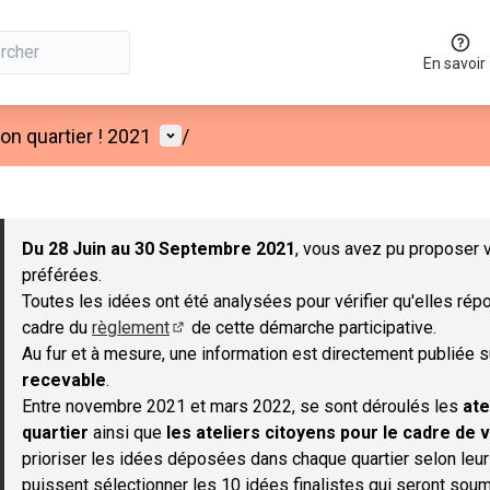
En savoir
Menu utilisateur
n quartier ! 2021
/
 la carte
 suivant est une carte qui présente les éléments de cette page co
Du 28 Juin au 30 Septembre 2021
, vous avez pu proposer v
préférées.
Toutes les idées ont été analysées pour vérifier qu'elles répo
cadre du
règlement
de cette démarche participative.
(S'ouvre dans un nouvel onglet)
Au fur et à mesure, une information est directement publiée 
recevable
.
Entre novembre 2021 et mars 2022, se sont déroulés les
ate
quartier
ainsi que
les ateliers citoyens pour le cadre de v
prioriser les idées déposées dans chaque quartier selon leu
puissent sélectionner les 10 idées finalistes qui seront soum