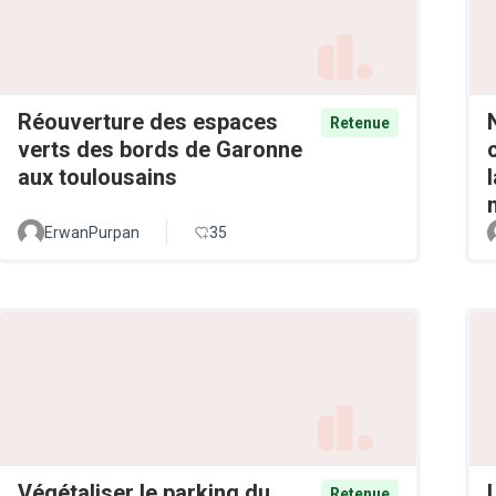
Réouverture des espaces
Retenue
verts des bords de Garonne
aux toulousains
ErwanPurpan
35
Végétaliser le parking du
Retenue