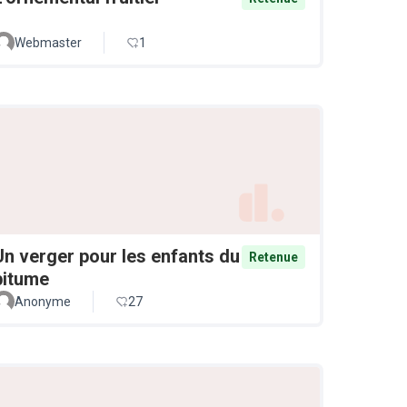
Webmaster
1
Un verger pour les enfants du
Retenue
bitume
Anonyme
27