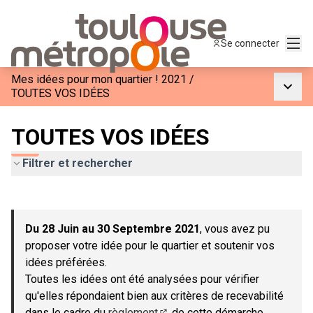
Menu
Se connecter
Mes idées pour mon quartier ! 2021
/
Menu p
TOUTES VOS IDÉES
TOUTES VOS IDÉES
Filtrer et rechercher
Passer la carte
Leaflet
|
©
OpenStreetMap
contributors
L'élément suivant est une carte qui présente les éléments de c
+
Du 28 Juin au 30 Septembre 2021
, vous avez pu
−
proposer votre idée pour le quartier et soutenir vos
idées préférées.
Toutes les idées ont été analysées pour vérifier
qu'elles répondaient bien aux critères de recevabilité
dans le cadre du
règlement
de cette démarche