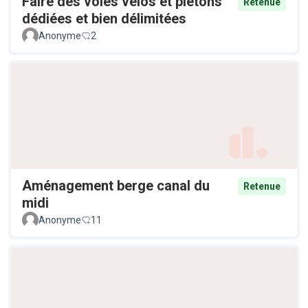
Faire des voies vélos et piétons
Retenue
dédiées et bien délimitées
Anonyme
2
Aménagement berge canal du
Retenue
midi
Anonyme
11