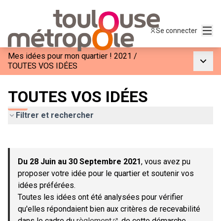
Menu
Se connecter
Mes idées pour mon quartier ! 2021
/
Menu p
TOUTES VOS IDÉES
TOUTES VOS IDÉES
Filtrer et rechercher
Passer la carte
Leaflet
|
©
OpenStreetMap
contributors
L'élément suivant est une carte qui présente les éléments de c
+
Du 28 Juin au 30 Septembre 2021
, vous avez pu
−
proposer votre idée pour le quartier et soutenir vos
idées préférées.
Toutes les idées ont été analysées pour vérifier
qu'elles répondaient bien aux critères de recevabilité
dans le cadre du
règlement
de cette démarche